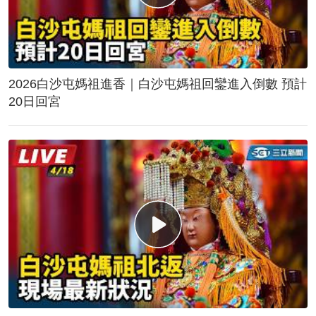
2026白沙屯媽祖進香｜白沙屯媽祖回鑾進入倒數 預計
20日回宮