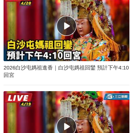
2026白沙屯媽祖進香｜白沙屯媽祖回鑾 預計下午4:10
回宮