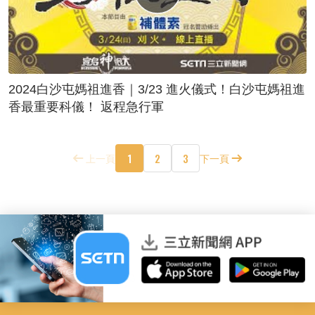
2024白沙屯媽祖進香｜3/23 進火儀式！白沙屯媽祖進
香最重要科儀！ 返程急行軍
1
2
3
上一頁
下一頁