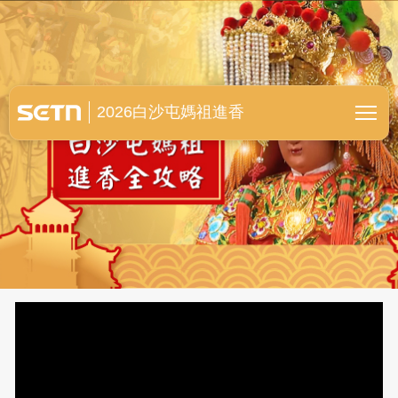
白沙屯媽祖進香全紀錄
2026白沙屯媽祖進香