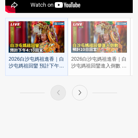
2026白沙屯媽祖進香｜白
2026白沙屯媽祖進香｜白
2
沙屯媽祖回鑾 預計下午
沙屯媽祖回鑾進入倒數 預
4:10回宮
計20日回宮