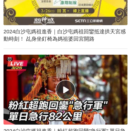
2024白沙屯媽祖進香｜白沙屯媽祖回鑾抵達拱天宮感
動時刻！ 乩身坐釘椅為媽祖婆回宮開路
2024白沙屯媽祖進香｜粉紅超跑回鑾"急行軍" 單日急