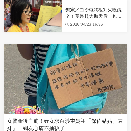
獨家／白沙屯媽祖刈火唸疏
文！竟是超大咖天后 包尿
布忍尿5小時不喊累
2026/04/23 16:36
女警產後血崩！姪女求白沙屯媽祖「保佑姑姑、表
妹」 網友心痛不捨孩子