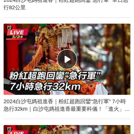
行82公里
2024白沙屯媽祖進香｜粉紅超跑回鑾"急行軍" 7小時
急行32km｜白沙屯媽祖進香最重要科儀！「進火」儀
式後起駕回鑾