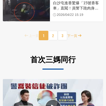
白沙屯進香驚爆「15號香客
車」直闖！員警下跪肉身擋
車：讓行人先過
2026/04/22 15:19
1
2
3
上一頁
下一頁
首次三媽同行