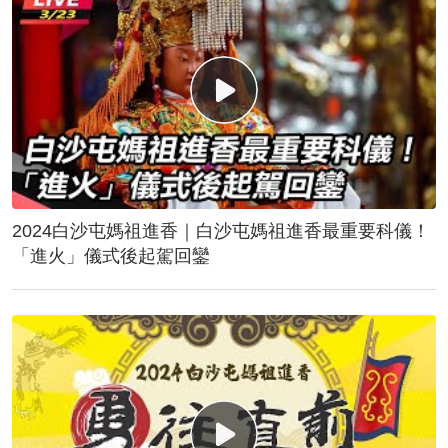
2024白沙屯媽祖進香｜白沙屯媽祖進香最重要科儀！
「進火」儀式後起駕回鑾