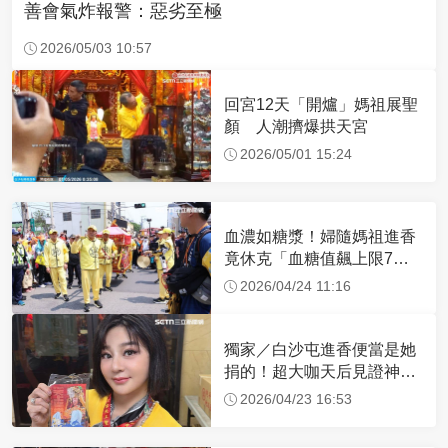
善會氣炸報警：惡劣至極
2026/05/03 10:57
回宮12天「開爐」媽祖展聖
顏 人潮擠爆拱天宮
2026/05/01 15:24
血濃如糖漿！婦隨媽祖進香
竟休克「血糖值飆上限7
倍」 醫曝原因
2026/04/24 11:16
獨家／白沙屯進香便當是她
捐的！超大咖天后見證神
蹟 一靠近媽祖就爆哭
2026/04/23 16:53