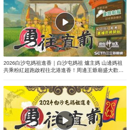
2026白沙屯媽祖進香｜白沙屯媽祖 爐主媽 山邊媽祖
共乘粉紅超跑啟程往北港進香！周邊王爺廟盛大歡
送！