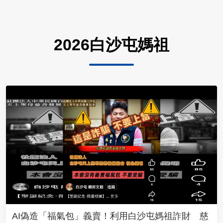
2026白沙屯媽祖
AI偽造「福氣包」義賣！利用白沙屯媽祖詐財 慈