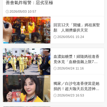
善會氣炸報警：惡劣至極
2026/05/03 10:57
回宮12天「開爐」媽祖展聖
顏 人潮擠爆拱天宮
2026/05/01 15:24
血濃如糖漿！婦隨媽祖進香
竟休克「血糖值飆上限7
倍」 醫曝原因
2026/04/24 11:16
獨家／白沙屯進香便當是她
捐的！超大咖天后見證神
蹟 一靠近媽祖就爆哭
2026/04/23 16:53