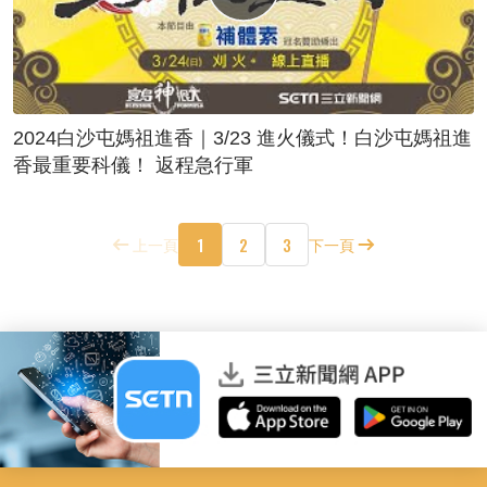
2024白沙屯媽祖進香｜3/23 進火儀式！白沙屯媽祖進
香最重要科儀！ 返程急行軍
1
2
3
上一頁
下一頁