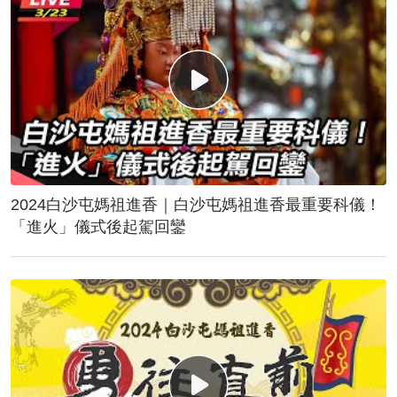
2024白沙屯媽祖進香｜白沙屯媽祖進香最重要科儀！
「進火」儀式後起駕回鑾