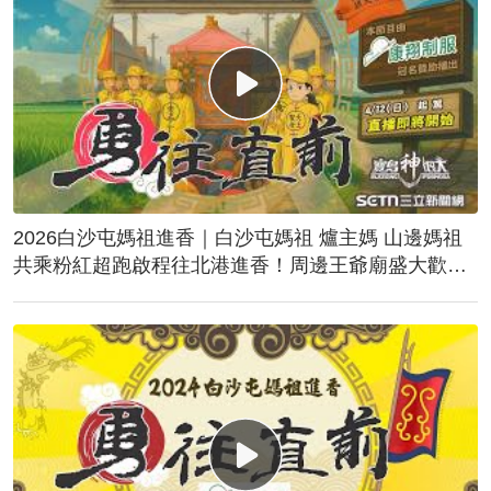
2026白沙屯媽祖進香｜白沙屯媽祖 爐主媽 山邊媽祖
共乘粉紅超跑啟程往北港進香！周邊王爺廟盛大歡
送！