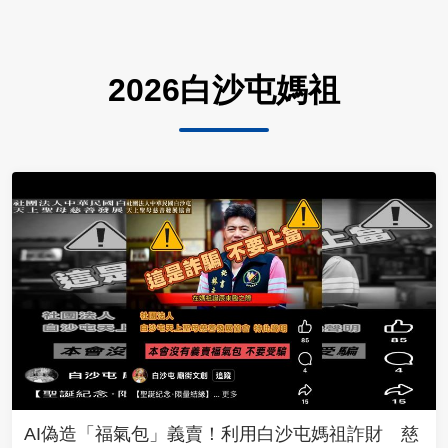
2026白沙屯媽祖
AI偽造「福氣包」義賣！利用白沙屯媽祖詐財 慈