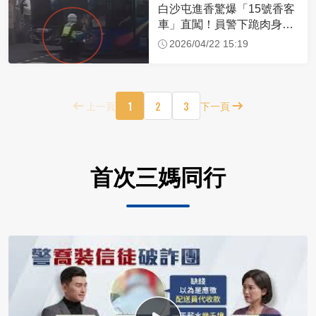
白沙屯進香驚爆「15號香客
車」直闖！員警下跪肉身擋
車：讓行人先過
2026/04/22 15:19
1
2
3
上一頁
下一頁
首次三媽同行