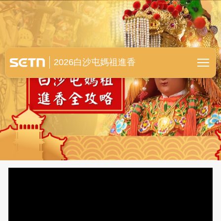
白沙屯媽祖進香全紀錄
2026白沙屯媽祖進香