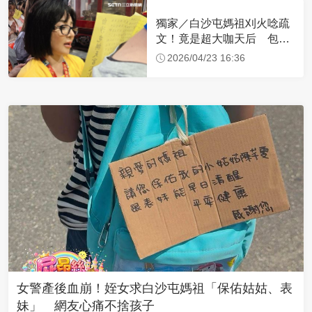
獨家／白沙屯媽祖刈火唸疏
文！竟是超大咖天后 包尿
布忍尿5小時不喊累
2026/04/23 16:36
女警產後血崩！姪女求白沙屯媽祖「保佑姑姑、表
妹」 網友心痛不捨孩子