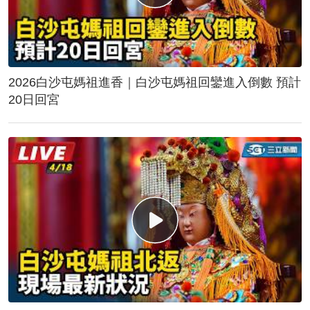
2026白沙屯媽祖進香｜白沙屯媽祖回鑾進入倒數 預計
20日回宮