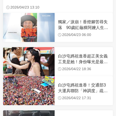
2026/04/23 13:10
獨家／淚崩！香燈腳苦尋失
落 90歲紅龜粿阿嬤人生謝
幕
2026/04/23 06:00
白沙屯媽祖進香超正美女義
工竟是她！身份曝光是最美
禮生 一輩子不結婚
2026/04/22 18:36
白沙屯媽祖進香！交通部3
大運具聯防「神調度」疏運
32.1萬創新高
2026/04/22 17:31