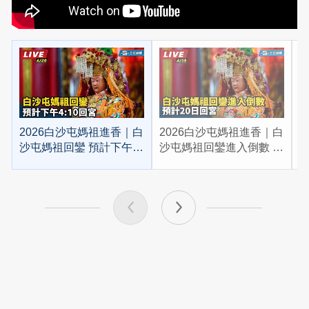
2026白沙屯媽祖進香｜白
2026白沙屯媽祖進香｜白
2
沙屯媽祖回鑾 預計下午
沙屯媽祖回鑾進入倒數 預
4:10回宮
計20日回宮