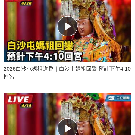
2026白沙屯媽祖進香｜白沙屯媽祖回鑾 預計下午4:10
回宮