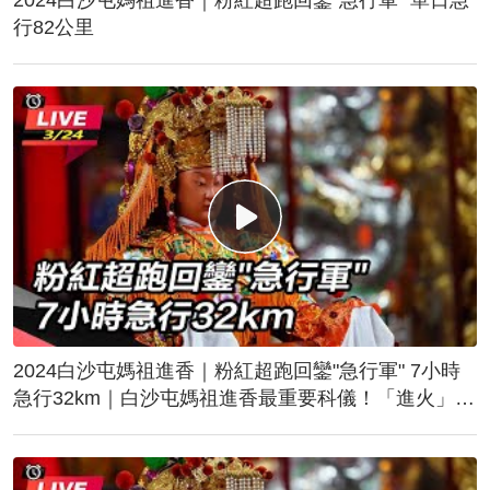
行82公里
2024白沙屯媽祖進香｜粉紅超跑回鑾"急行軍" 7小時
急行32km｜白沙屯媽祖進香最重要科儀！「進火」儀
式後起駕回鑾