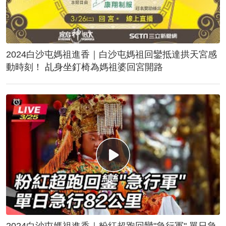
2024白沙屯媽祖進香｜白沙屯媽祖回鑾抵達拱天宮感
動時刻！ 乩身坐釘椅為媽祖婆回宮開路
2024白沙屯媽祖進香｜粉紅超跑回鑾"急行軍" 單日急