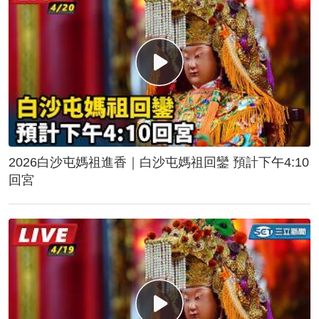
2026白沙屯媽祖進香｜白沙屯媽祖回鑾 預計下午4:10
回宮