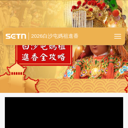
白沙屯媽祖進香全紀錄
2026白沙屯媽祖進香