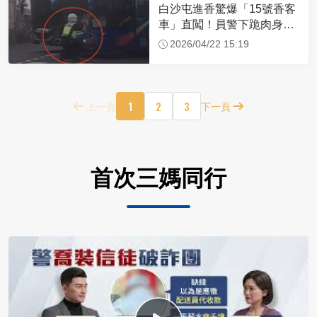
白沙屯進香驚爆「15號香客
車」直闖！員警下跪肉身擋
車：讓行人先過
2026/04/22 15:19
1
2
3
上一頁
下一頁
首次三媽同行