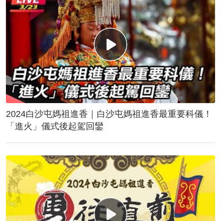
2024白沙屯媽祖進香｜白沙屯媽祖進香最重要科儀！
「進火」儀式後起駕回鑾