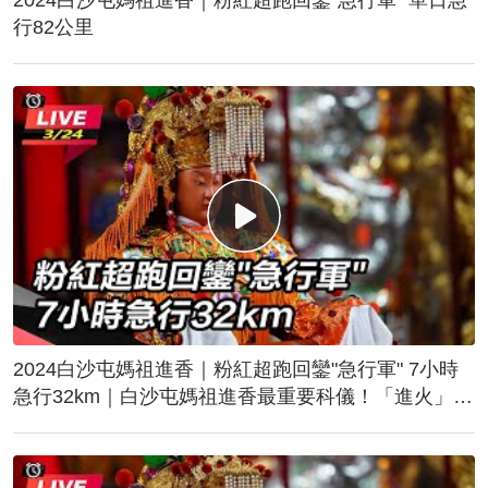
行82公里
2024白沙屯媽祖進香｜粉紅超跑回鑾"急行軍" 7小時
急行32km｜白沙屯媽祖進香最重要科儀！「進火」儀
式後起駕回鑾