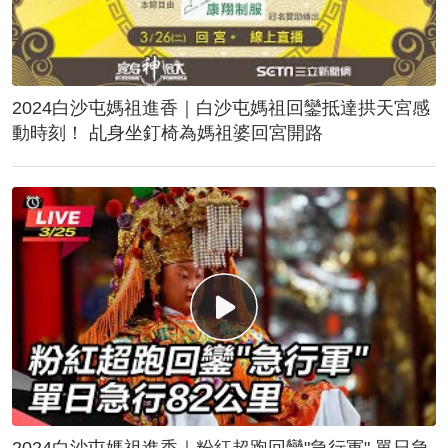
2024白沙屯媽祖進香｜白沙屯媽祖回鑾抵達拱天宮感
動時刻！ 乩身坐釘椅為媽祖婆回宮開路
2024白沙屯媽祖進香｜粉紅超跑回鑾"急行軍" 單日急