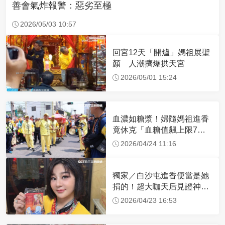
善會氣炸報警：惡劣至極
2026/05/03 10:57
回宮12天「開爐」媽祖展聖
顏 人潮擠爆拱天宮
2026/05/01 15:24
血濃如糖漿！婦隨媽祖進香
竟休克「血糖值飆上限7
倍」 醫曝原因
2026/04/24 11:16
獨家／白沙屯進香便當是她
捐的！超大咖天后見證神
蹟 一靠近媽祖就爆哭
2026/04/23 16:53