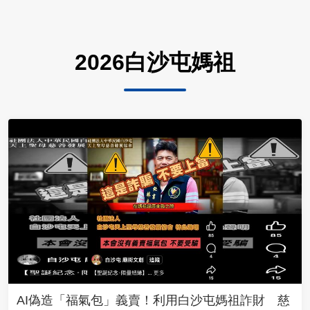
2026白沙屯媽祖
AI偽造「福氣包」義賣！利用白沙屯媽祖詐財 慈