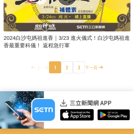
2024白沙屯媽祖進香｜3/23 進火儀式！白沙屯媽祖進
香最重要科儀！ 返程急行軍
1
2
3
上一頁
下一頁