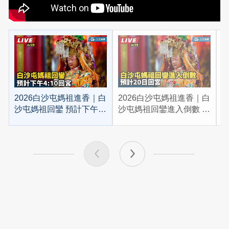
2026白沙屯媽祖進香｜白
2026白沙屯媽祖進香｜白
2
沙屯媽祖回鑾 預計下午
沙屯媽祖回鑾進入倒數 預
4:10回宮
計20日回宮