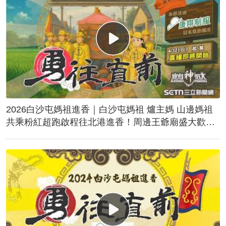
2026白沙屯媽祖進香｜白沙屯媽祖 爐主媽 山邊媽祖
共乘粉紅超跑啟程往北港進香！周邊王爺廟盛大歡
送！