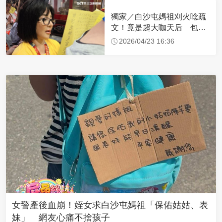
獨家／白沙屯媽祖刈火唸疏
文！竟是超大咖天后 包尿
布忍尿5小時不喊累
2026/04/23 16:36
女警產後血崩！姪女求白沙屯媽祖「保佑姑姑、表
妹」 網友心痛不捨孩子