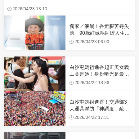
2026/04/23 13:10
獨家／淚崩！香燈腳苦尋失
落 90歲紅龜粿阿嬤人生謝
幕
2026/04/23 06:00
白沙屯媽祖進香超正美女義
工竟是她！身份曝光是最美
禮生 一輩子不結婚
2026/04/22 18:36
白沙屯媽祖進香！交通部3
大運具聯防「神調度」疏運
32.1萬創新高
2026/04/22 17:31