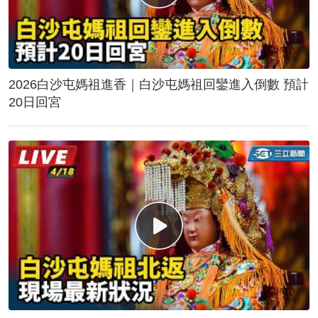
2026白沙屯媽祖進香｜白沙屯媽祖回鑾進入倒數 預計
20日回宮