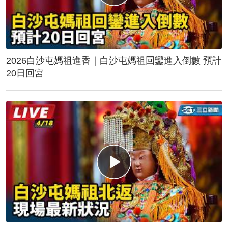
2026白沙屯媽祖進香｜白沙屯媽祖回鑾進入倒數 預計
20日回宮