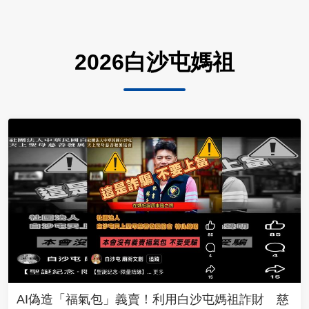
2026白沙屯媽祖
AI偽造「福氣包」義賣！利用白沙屯媽祖詐財 慈