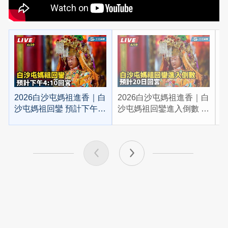
2026白沙屯媽祖進香｜白
2026白沙屯媽祖進香｜白
2
沙屯媽祖回鑾 預計下午
沙屯媽祖回鑾進入倒數 預
4:10回宮
計20日回宮