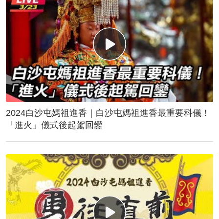
2024白沙屯媽祖進香｜白沙屯媽祖進香最重要科儀！
「進火」儀式後起駕回鑾