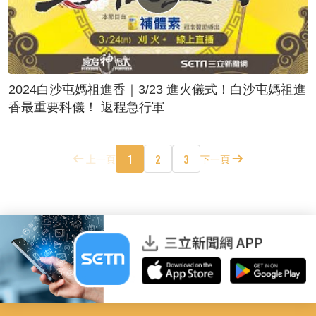
2024白沙屯媽祖進香｜3/23 進火儀式！白沙屯媽祖進
香最重要科儀！ 返程急行軍
1
2
3
上一頁
下一頁