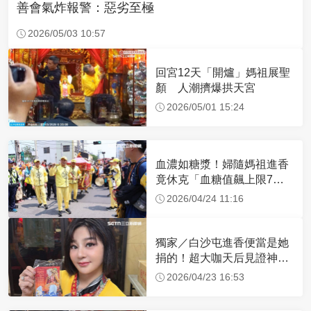
善會氣炸報警：惡劣至極
2026/05/03 10:57
回宮12天「開爐」媽祖展聖
顏 人潮擠爆拱天宮
2026/05/01 15:24
血濃如糖漿！婦隨媽祖進香
竟休克「血糖值飆上限7
倍」 醫曝原因
2026/04/24 11:16
獨家／白沙屯進香便當是她
捐的！超大咖天后見證神
蹟 一靠近媽祖就爆哭
2026/04/23 16:53