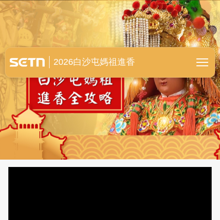
白沙屯媽祖進香全紀錄
2026白沙屯媽祖進香