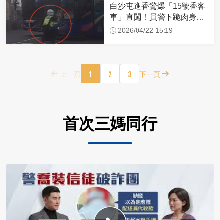
白沙屯進香驚爆「15號香客
車」直闖！員警下跪肉身擋
車：讓行人先過
2026/04/22 15:19
1
2
3
上一頁
下一頁
首次三媽同行