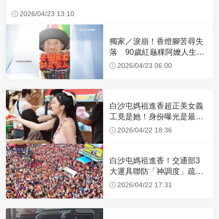
2026/04/23 13:10
獨家／淚崩！香燈腳苦尋失
落 90歲紅龜粿阿嬤人生謝
幕
2026/04/23 06:00
白沙屯媽祖進香超正美女義
工竟是她！身份曝光是最美
禮生 一輩子不結婚
2026/04/22 18:36
白沙屯媽祖進香！交通部3
大運具聯防「神調度」疏運
32.1萬創新高
2026/04/22 17:31