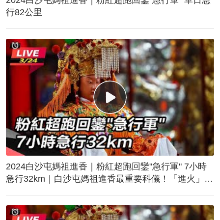
行82公里
2024白沙屯媽祖進香｜粉紅超跑回鑾"急行軍" 7小時
急行32km｜白沙屯媽祖進香最重要科儀！「進火」儀
式後起駕回鑾