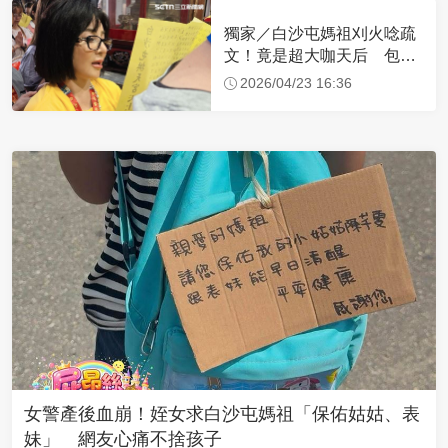
獨家／白沙屯媽祖刈火唸疏
文！竟是超大咖天后 包尿
布忍尿5小時不喊累
2026/04/23 16:36
女警產後血崩！姪女求白沙屯媽祖「保佑姑姑、表
妹」 網友心痛不捨孩子