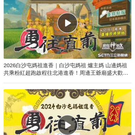
2026白沙屯媽祖進香｜白沙屯媽祖 爐主媽 山邊媽祖
共乘粉紅超跑啟程往北港進香！周邊王爺廟盛大歡
送！