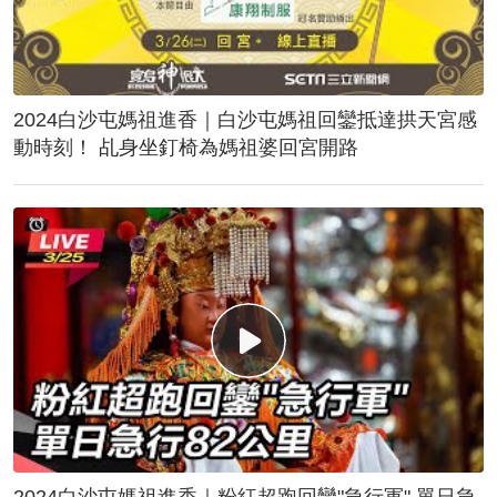
2024白沙屯媽祖進香｜白沙屯媽祖回鑾抵達拱天宮感
動時刻！ 乩身坐釘椅為媽祖婆回宮開路
2024白沙屯媽祖進香｜粉紅超跑回鑾"急行軍" 單日急