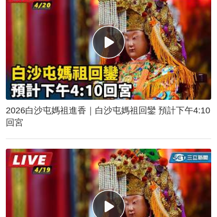
2026白沙屯媽祖進香｜白沙屯媽祖回鑾 預計下午4:10
回宮