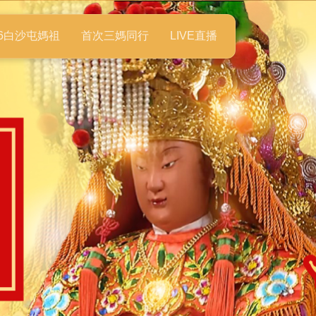
26白沙屯媽祖
首次三媽同行
LIVE直播