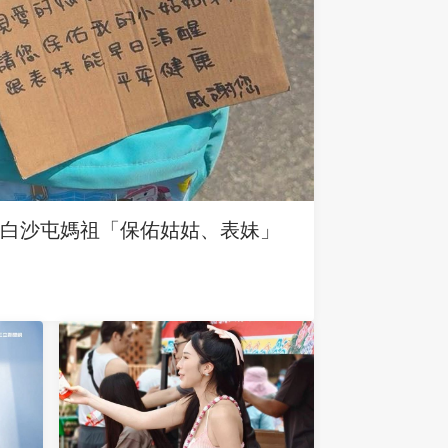
求白沙屯媽祖「保佑姑姑、表妹」