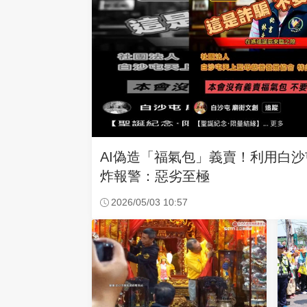
AI偽造「福氣包」義賣！利用白
炸報警：惡劣至極
2026/05/03 10:57