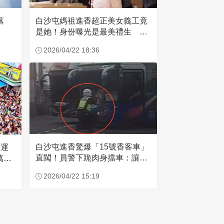
失落
白沙屯媽祖進香超正美女義工竟
是她！身份曝光是最美禮生 一
輩子不結婚
2026/04/22 18:36
白沙屯進香驚爆「15號香客車」
大運
直闖！員警下跪肉身擋車：讓行
萬創
人先過
2026/04/22 15:19