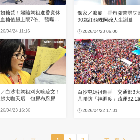
濃如糖漿！婦隨媽祖進香竟休
獨家／淚崩！香燈腳苦尋
血糖值飆上限7倍」 醫曝原
90歲紅龜粿阿嬤人生謝幕
26/04/24 11:16
2026/04/23 06:00
家／白沙屯媽祖刈火唸疏文！
白沙屯媽祖進香！交通部3
超大咖天后 包尿布忍尿5
具聯防「神調度」疏運32.1
時不喊累
新高
26/04/23 16:36
2026/04/22 17:31
上一頁
1
2
3
下一頁