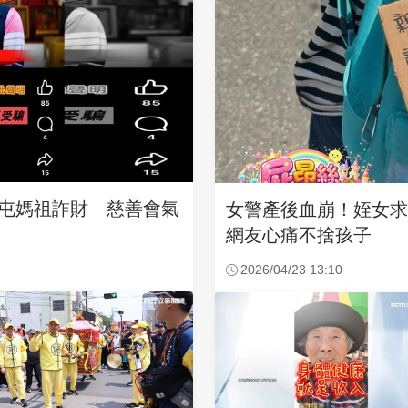
沙屯媽祖詐財 慈善會氣
女警產後血崩！姪女
網友心痛不捨孩子
2026/04/23 13:10