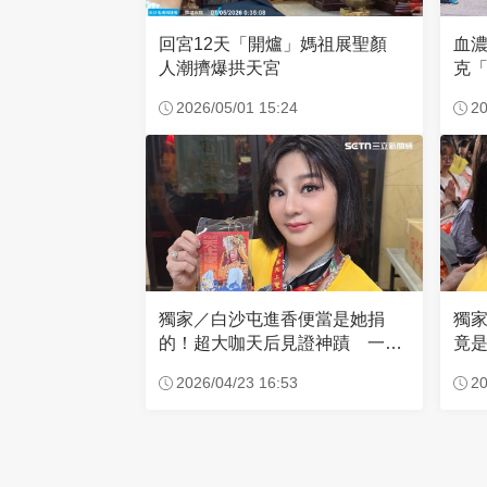
回宮12天「開爐」媽祖展聖顏
血
人潮擠爆拱天宮
克「
因
2026/05/01 15:24
20
獨家／白沙屯進香便當是她捐
獨
的！超大咖天后見證神蹟 一靠
竟是
近媽祖就爆哭
小
2026/04/23 16:53
20