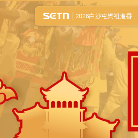
白沙屯媽祖進香全紀錄
2026白沙屯媽祖進香