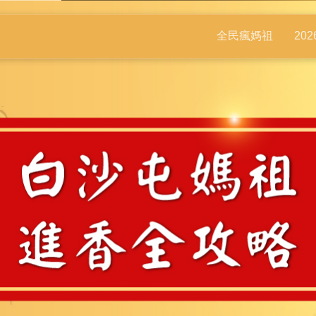
全民瘋媽祖
20