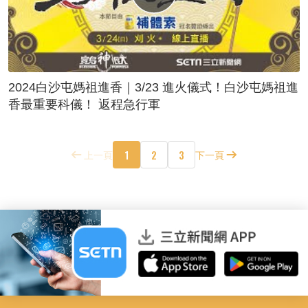
2024白沙屯媽祖進香｜3/23 進火儀式！白沙屯媽祖進
香最重要科儀！ 返程急行軍
1
2
3
上一頁
下一頁