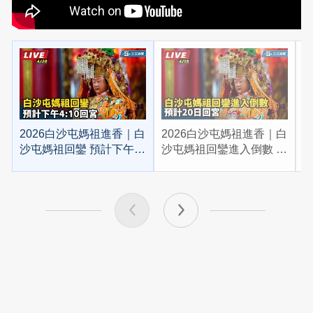
2026白沙屯媽祖進香｜白
2026白沙屯媽祖進香｜白
2
沙屯媽祖回鑾 預計下午
沙屯媽祖回鑾進入倒數 預
4:10回宮
計20日回宮