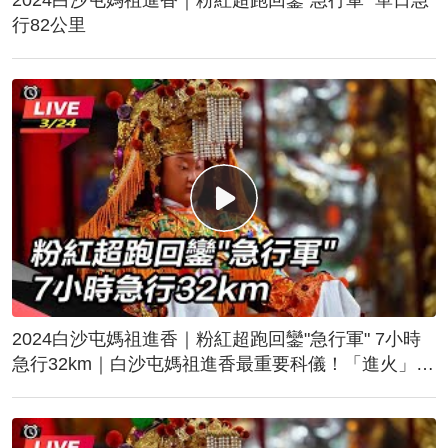
行82公里
2024白沙屯媽祖進香｜粉紅超跑回鑾"急行軍" 7小時
急行32km｜白沙屯媽祖進香最重要科儀！「進火」儀
式後起駕回鑾