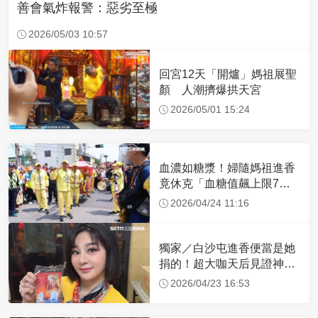
善會氣炸報警：惡劣至極
2026/05/03 10:57
回宮12天「開爐」媽祖展聖
顏 人潮擠爆拱天宮
2026/05/01 15:24
血濃如糖漿！婦隨媽祖進香
竟休克「血糖值飆上限7
倍」 醫曝原因
2026/04/24 11:16
獨家／白沙屯進香便當是她
捐的！超大咖天后見證神
蹟 一靠近媽祖就爆哭
2026/04/23 16:53