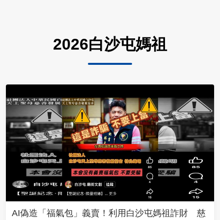
2026白沙屯媽祖
AI偽造「福氣包」義賣！利用白沙屯媽祖詐財 慈