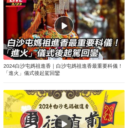
2024白沙屯媽祖進香｜白沙屯媽祖進香最重要科儀！
「進火」儀式後起駕回鑾