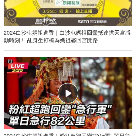
2024白沙屯媽祖進香｜白沙屯媽祖回鑾抵達拱天宮感
動時刻！ 乩身坐釘椅為媽祖婆回宮開路
2024白沙屯媽祖進香｜粉紅超跑回鑾"急行軍" 單日急