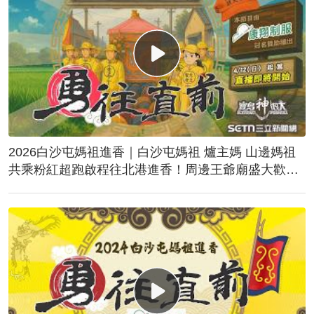
2026白沙屯媽祖進香｜白沙屯媽祖 爐主媽 山邊媽祖
共乘粉紅超跑啟程往北港進香！周邊王爺廟盛大歡
送！