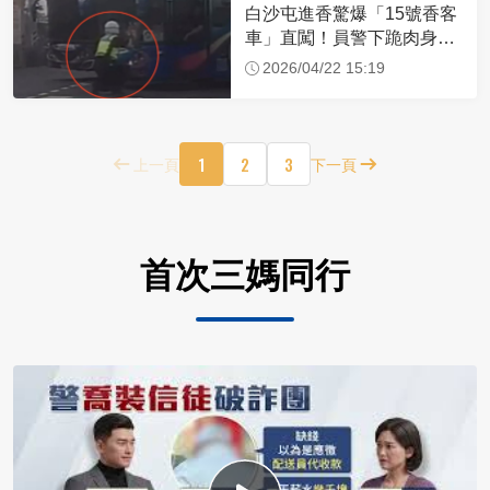
白沙屯進香驚爆「15號香客
車」直闖！員警下跪肉身擋
車：讓行人先過
2026/04/22 15:19
1
2
3
上一頁
下一頁
首次三媽同行