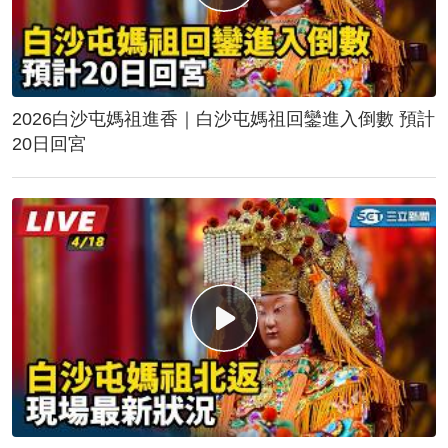
2026白沙屯媽祖進香｜白沙屯媽祖回鑾進入倒數 預計
20日回宮