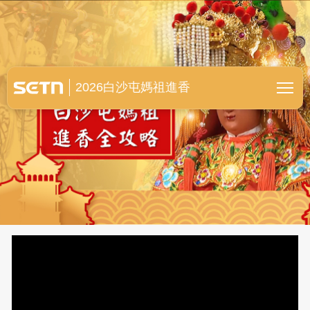
白沙屯媽祖進香全紀錄
2026白沙屯媽祖進香