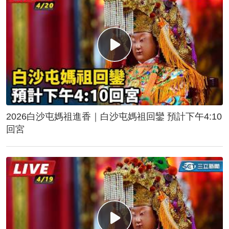
2026白沙屯媽祖進香｜白沙屯媽祖回鑾 預計下午4:10
回宮