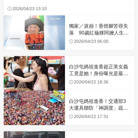
2026/04/23 13:10
獨家／淚崩！香燈腳苦尋失
落 90歲紅龜粿阿嬤人生謝
幕
2026/04/23 06:00
白沙屯媽祖進香超正美女義
工竟是她！身份曝光是最美
禮生 一輩子不結婚
2026/04/22 18:36
白沙屯媽祖進香！交通部3
大運具聯防「神調度」疏運
32.1萬創新高
2026/04/22 17:31