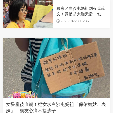
獨家／白沙屯媽祖刈火唸疏
文！竟是超大咖天后 包尿
布忍尿5小時不喊累
2026/04/23 16:36
女警產後血崩！姪女求白沙屯媽祖「保佑姑姑、表
妹」 網友心痛不捨孩子