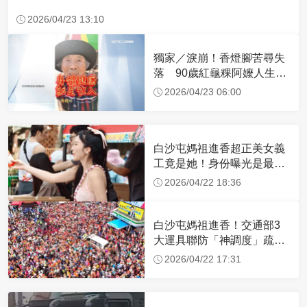
2026/04/23 13:10
獨家／淚崩！香燈腳苦尋失
落 90歲紅龜粿阿嬤人生謝
幕
2026/04/23 06:00
白沙屯媽祖進香超正美女義
工竟是她！身份曝光是最美
禮生 一輩子不結婚
2026/04/22 18:36
白沙屯媽祖進香！交通部3
大運具聯防「神調度」疏運
32.1萬創新高
2026/04/22 17:31