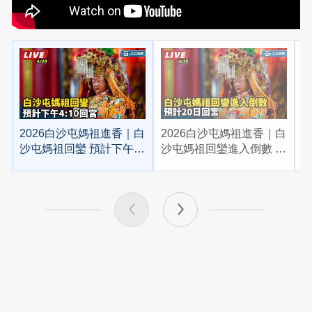
2026白沙屯媽祖進香｜白
2026白沙屯媽祖進香｜白
2
沙屯媽祖回鑾 預計下午
沙屯媽祖回鑾進入倒數 預
4:10回宮
計20日回宮