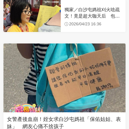
獨家／白沙屯媽祖刈火唸疏
文！竟是超大咖天后 包尿
布忍尿5小時不喊累
2026/04/23 16:36
女警產後血崩！姪女求白沙屯媽祖「保佑姑姑、表
妹」 網友心痛不捨孩子