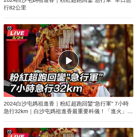
行82公里
2024白沙屯媽祖進香｜粉紅超跑回鑾"急行軍" 7小時
急行32km｜白沙屯媽祖進香最重要科儀！「進火」儀
式後起駕回鑾