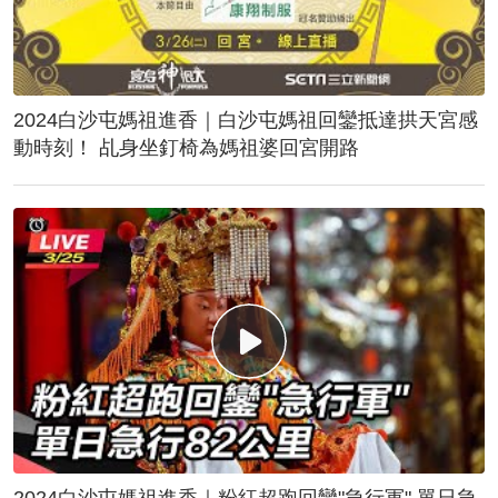
2024白沙屯媽祖進香｜白沙屯媽祖回鑾抵達拱天宮感
動時刻！ 乩身坐釘椅為媽祖婆回宮開路
2024白沙屯媽祖進香｜粉紅超跑回鑾"急行軍" 單日急