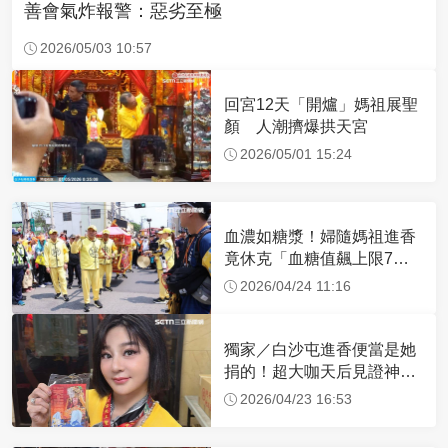
善會氣炸報警：惡劣至極
2026/05/03 10:57
回宮12天「開爐」媽祖展聖
顏 人潮擠爆拱天宮
2026/05/01 15:24
血濃如糖漿！婦隨媽祖進香
竟休克「血糖值飆上限7
倍」 醫曝原因
2026/04/24 11:16
獨家／白沙屯進香便當是她
捐的！超大咖天后見證神
蹟 一靠近媽祖就爆哭
2026/04/23 16:53