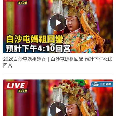
2026白沙屯媽祖進香｜白沙屯媽祖回鑾 預計下午4:10
回宮