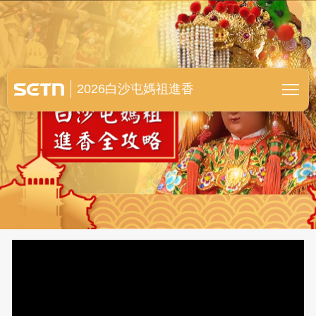
白沙屯媽祖進香全紀錄
2026白沙屯媽祖進香