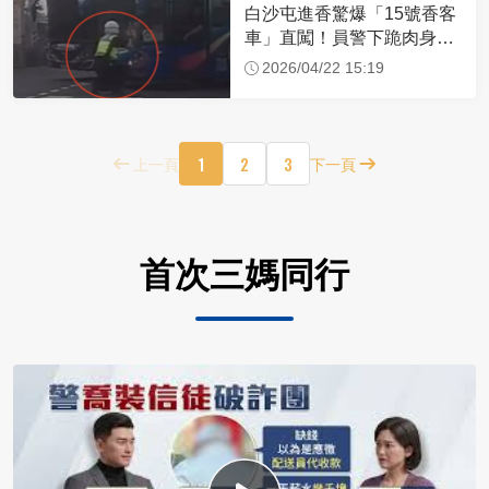
白沙屯進香驚爆「15號香客
車」直闖！員警下跪肉身擋
車：讓行人先過
2026/04/22 15:19
1
2
3
上一頁
下一頁
首次三媽同行