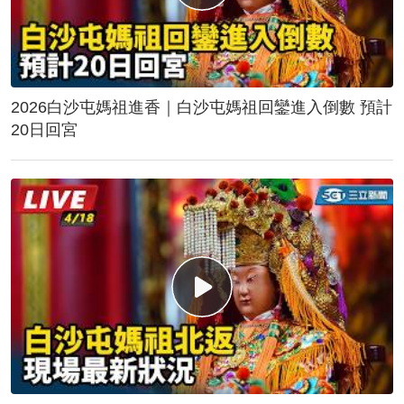
2026白沙屯媽祖進香｜白沙屯媽祖回鑾進入倒數 預計
20日回宮