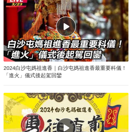
2024白沙屯媽祖進香｜白沙屯媽祖進香最重要科儀！
「進火」儀式後起駕回鑾