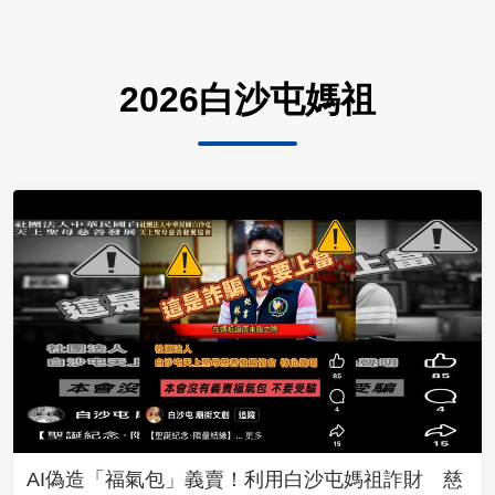
2026白沙屯媽祖
AI偽造「福氣包」義賣！利用白沙屯媽祖詐財 慈