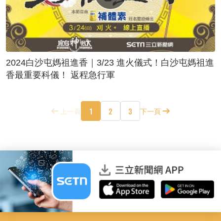
2024白沙屯媽祖進香｜3/23 進火儀式！白沙屯媽祖進
香最重要科儀！ 返程急行軍
1
2
3
上一頁
下一頁