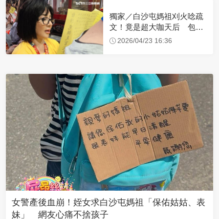
獨家／白沙屯媽祖刈火唸疏
文！竟是超大咖天后 包尿
布忍尿5小時不喊累
2026/04/23 16:36
女警產後血崩！姪女求白沙屯媽祖「保佑姑姑、表
妹」 網友心痛不捨孩子