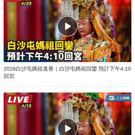
2026白沙屯媽祖進香｜白沙屯媽祖回鑾 預計下午4:10
回宮