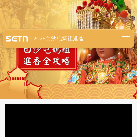
白沙屯媽祖進香全紀錄
2026白沙屯媽祖進香