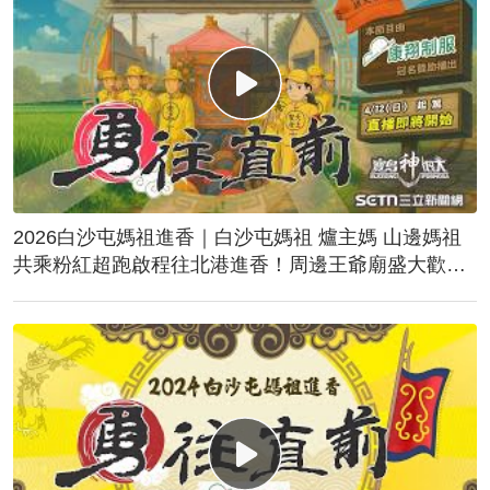
2026白沙屯媽祖進香｜白沙屯媽祖 爐主媽 山邊媽祖
共乘粉紅超跑啟程往北港進香！周邊王爺廟盛大歡
送！