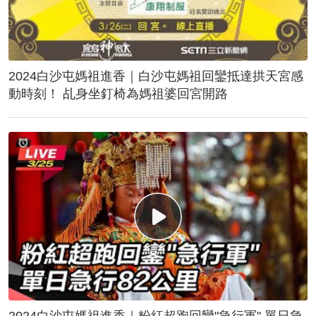
2024白沙屯媽祖進香｜白沙屯媽祖回鑾抵達拱天宮感
動時刻！ 乩身坐釘椅為媽祖婆回宮開路
2024白沙屯媽祖進香｜粉紅超跑回鑾"急行軍" 單日急