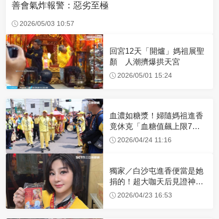
善會氣炸報警：惡劣至極
2026/05/03 10:57
回宮12天「開爐」媽祖展聖
顏 人潮擠爆拱天宮
2026/05/01 15:24
血濃如糖漿！婦隨媽祖進香
竟休克「血糖值飆上限7
倍」 醫曝原因
2026/04/24 11:16
獨家／白沙屯進香便當是她
捐的！超大咖天后見證神
蹟 一靠近媽祖就爆哭
2026/04/23 16:53