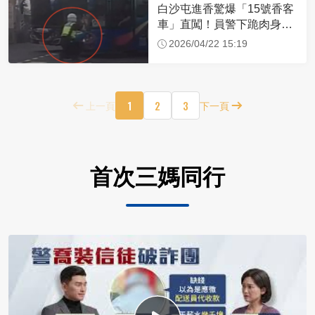
白沙屯進香驚爆「15號香客
車」直闖！員警下跪肉身擋
車：讓行人先過
2026/04/22 15:19
1
2
3
上一頁
下一頁
首次三媽同行