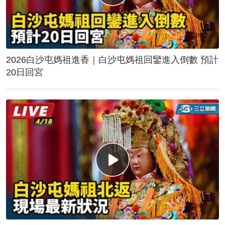
2026白沙屯媽祖進香｜白沙屯媽祖回鑾進入倒數 預計
20日回宮