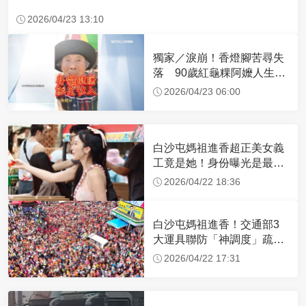
2026/04/23 13:10
獨家／淚崩！香燈腳苦尋失
落 90歲紅龜粿阿嬤人生謝
幕
2026/04/23 06:00
白沙屯媽祖進香超正美女義
工竟是她！身份曝光是最美
禮生 一輩子不結婚
2026/04/22 18:36
白沙屯媽祖進香！交通部3
大運具聯防「神調度」疏運
32.1萬創新高
2026/04/22 17:31