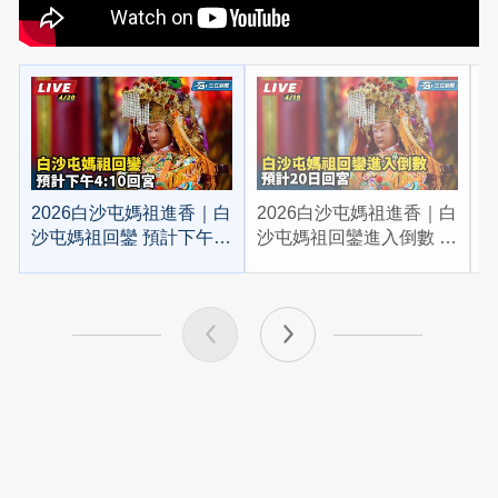
2026白沙屯媽祖進香｜白
2026白沙屯媽祖進香｜白
2
沙屯媽祖回鑾 預計下午
沙屯媽祖回鑾進入倒數 預
4:10回宮
計20日回宮