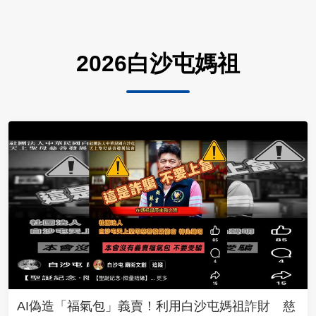
2026白沙屯媽祖
AI偽造「福氣包」義賣！利用白沙屯媽祖詐財 慈