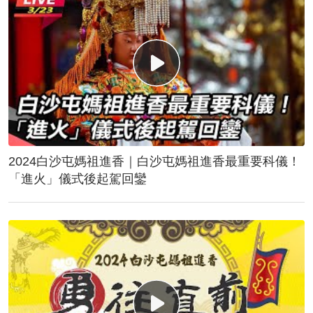
2024白沙屯媽祖進香｜白沙屯媽祖進香最重要科儀！
「進火」儀式後起駕回鑾