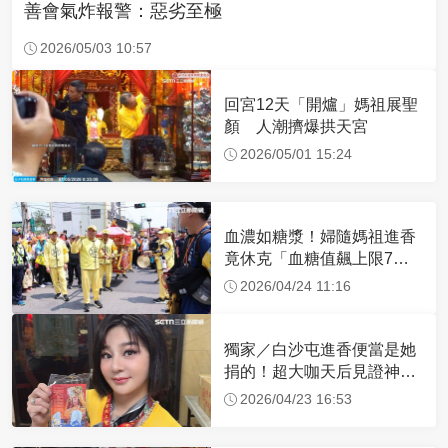
善會氣炸報警：惡劣至極
2026/05/03 10:57
回宮12天「開爐」媽祖展聖
顏 人潮擠爆拱天宮
2026/05/01 15:24
血濃如糖漿！婦隨媽祖進香
竟休克「血糖值飆上限7
倍」 醫曝原因
2026/04/24 11:16
獨家／白沙屯進香便當是她
捐的！超大咖天后見證神
蹟 一靠近媽祖就爆哭
2026/04/23 16:53