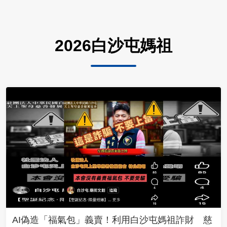
2026白沙屯媽祖
AI偽造「福氣包」義賣！利用白沙屯媽祖詐財 慈