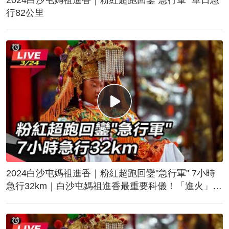
行82公里
2024白沙屯媽祖進香｜粉紅超跑回鑾"急行軍" 7小時
急行32km｜白沙屯媽祖進香最重要科儀！「進火」儀
式後起駕回鑾