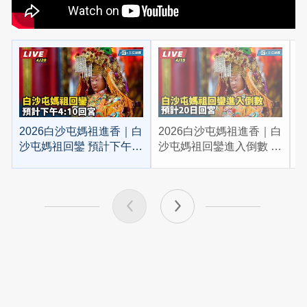
2026白沙屯媽祖進香｜白
2026白沙屯媽祖進香｜白
2
沙屯媽祖回鑾 預計下午
沙屯媽祖回鑾進入倒數 預
4:10回宮
計20日回宮