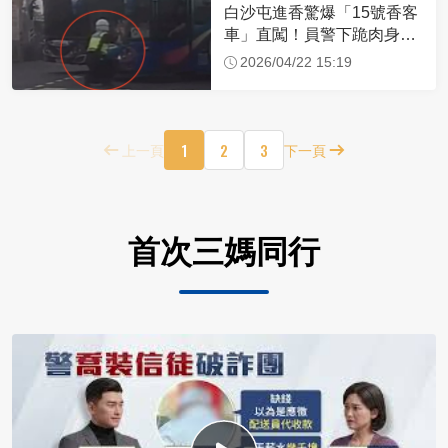
白沙屯進香驚爆「15號香客
車」直闖！員警下跪肉身擋
車：讓行人先過
2026/04/22 15:19
1
2
3
上一頁
下一頁
首次三媽同行