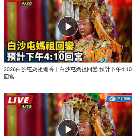
2026白沙屯媽祖進香｜白沙屯媽祖回鑾 預計下午4:10
回宮