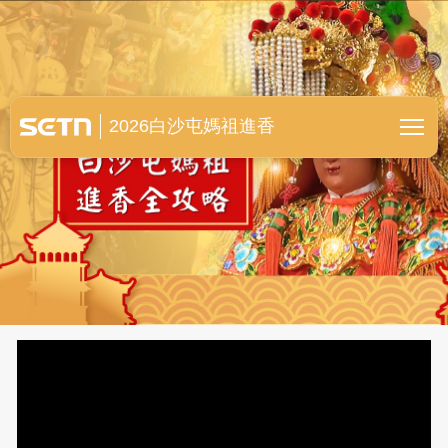
白沙屯媽祖進香全紀錄
2026白沙屯媽祖進香