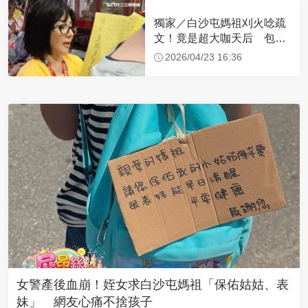
獨家／白沙屯媽祖刈火唸疏
文！竟是超大咖天后 包尿
布忍尿5小時不喊累
2026/04/23 16:36
女警產後血崩！姪女求白沙屯媽祖「保佑姑姑、表
妹」 網友心痛不捨孩子