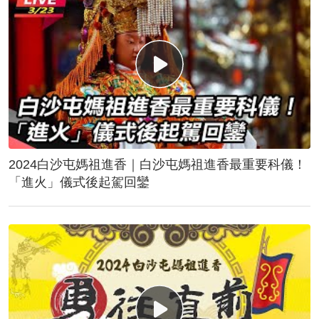
2024白沙屯媽祖進香｜白沙屯媽祖進香最重要科儀！
「進火」儀式後起駕回鑾