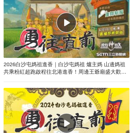
2026白沙屯媽祖進香｜白沙屯媽祖 爐主媽 山邊媽祖
共乘粉紅超跑啟程往北港進香！周邊王爺廟盛大歡
送！