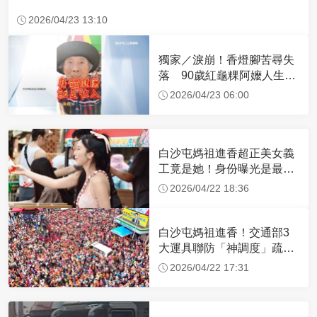
2026/04/23 13:10
獨家／淚崩！香燈腳苦尋失
落 90歲紅龜粿阿嬤人生謝
幕
2026/04/23 06:00
白沙屯媽祖進香超正美女義
工竟是她！身份曝光是最美
禮生 一輩子不結婚
2026/04/22 18:36
白沙屯媽祖進香！交通部3
大運具聯防「神調度」疏運
32.1萬創新高
2026/04/22 17:31