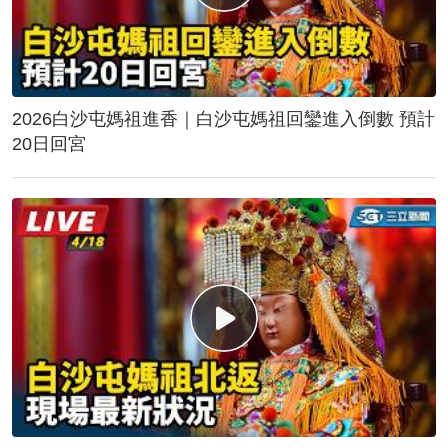
2026白沙屯媽祖進香｜白沙屯媽祖回鑾進入倒數 預計
20日回宮