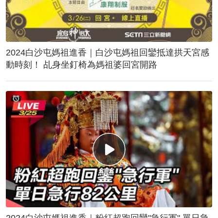
2024白沙屯媽祖進香｜白沙屯媽祖回鑾抵達拱天宮感
動時刻！ 乩身坐釘椅為媽祖婆回宮開路
2024白沙屯媽祖進香｜粉紅超跑回鑾"急行軍" 單日急