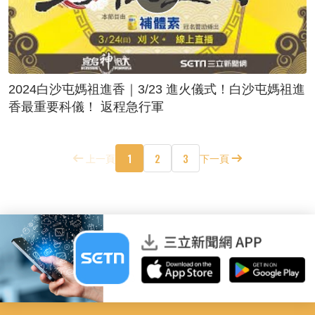
2024白沙屯媽祖進香｜3/23 進火儀式！白沙屯媽祖進
香最重要科儀！ 返程急行軍
1
2
3
上一頁
下一頁