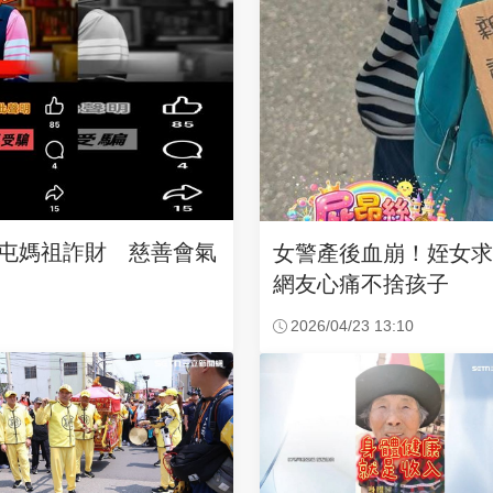
沙屯媽祖詐財 慈善會氣
女警產後血崩！姪女
網友心痛不捨孩子
2026/04/23 13:10