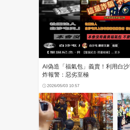
AI偽造「福氣包」義賣！利用白
炸報警：惡劣至極
2026/05/03 10:57