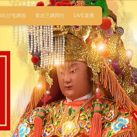
26白沙屯媽祖
首次三媽同行
LIVE直播