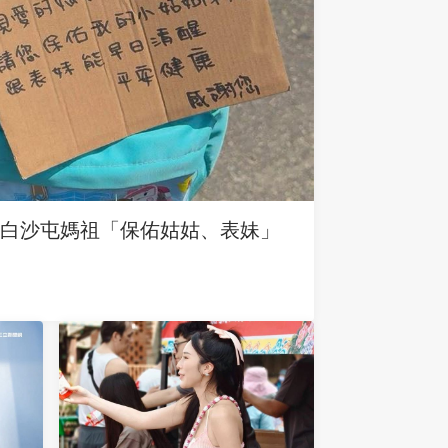
求白沙屯媽祖「保佑姑姑、表妹」