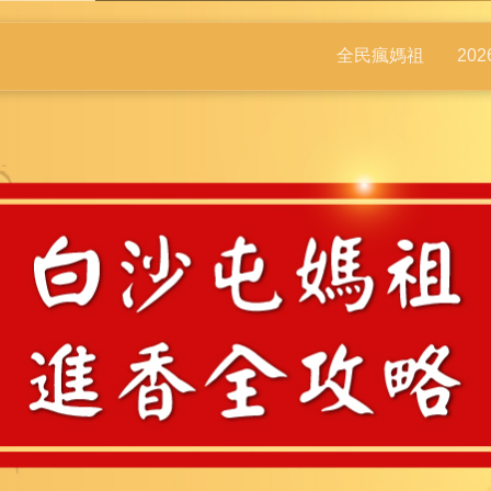
全民瘋媽祖
20