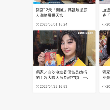
回宮12天「開爐」媽祖展聖顏
血
人潮擠爆拱天宮
克「
因
2026/05/01 15:24
20
獨家／白沙屯進香便當是她捐
獨
的！超大咖天后見證神蹟 一靠
竟是
近媽祖就爆哭
小
2026/04/23 16:53
20