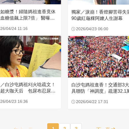
濃如糖漿！婦隨媽祖進香竟休
獨家／淚崩！香燈腳苦尋
血糖值飆上限7倍」 醫曝原
90歲紅龜粿阿嬤人生謝幕
26/04/24 11:16
2026/04/23 06:00
家／白沙屯媽祖刈火唸疏文！
白沙屯媽祖進香！交通部3
超大咖天后 包尿布忍尿5
具聯防「神調度」疏運32.1
時不喊累
新高
26/04/23 16:36
2026/04/22 17:31
上一頁
1
2
3
下一頁