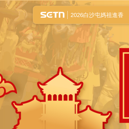
白沙屯媽祖進香全紀錄
2026白沙屯媽祖進香