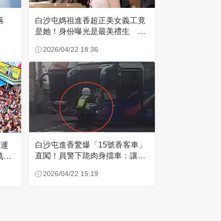
失落
白沙屯媽祖進香超正美女義工竟
是她！身份曝光是最美禮生 一
輩子不結婚
2026/04/22 18:36
白沙屯進香驚爆「15號香客車」
大運
直闖！員警下跪肉身擋車：讓行
萬創
人先過
2026/04/22 15:19