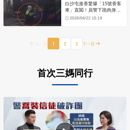
白沙屯進香驚爆「15號香客
車」直闖！員警下跪肉身擋
車：讓行人先過
2026/04/22 15:19
1
2
3
上一頁
下一頁
首次三媽同行