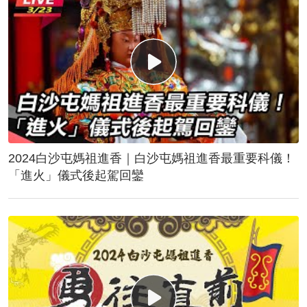
2024白沙屯媽祖進香｜白沙屯媽祖進香最重要科儀！
「進火」儀式後起駕回鑾