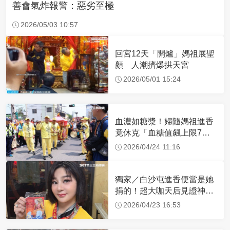
善會氣炸報警：惡劣至極
2026/05/03 10:57
回宮12天「開爐」媽祖展聖
顏 人潮擠爆拱天宮
2026/05/01 15:24
血濃如糖漿！婦隨媽祖進香
竟休克「血糖值飆上限7
倍」 醫曝原因
2026/04/24 11:16
獨家／白沙屯進香便當是她
捐的！超大咖天后見證神
蹟 一靠近媽祖就爆哭
2026/04/23 16:53