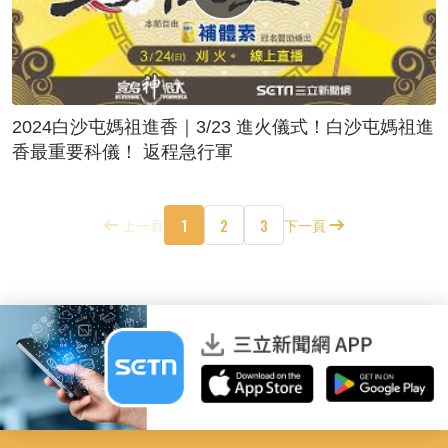
2024白沙屯媽祖進香｜3/23 進火儀式！白沙屯媽祖進
香最重要科儀！ 返程急行軍
1
2
3
上一頁
下一頁