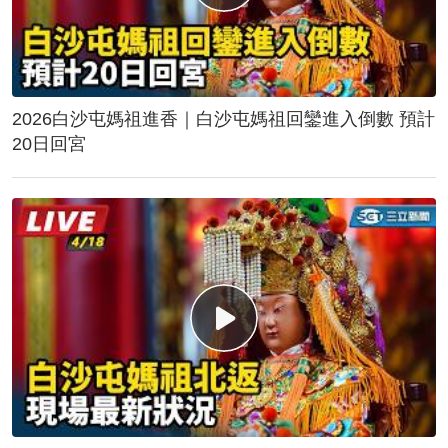
2026白沙屯媽祖進香｜白沙屯媽祖回鑾進入倒數 預計
20日回宮