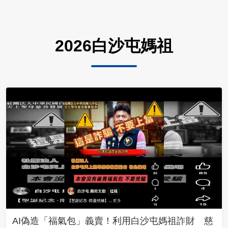
2026白沙屯媽祖
AI偽造「福氣包」義賣！利用白沙屯媽祖詐財 慈