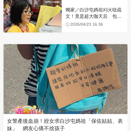
獨家／白沙屯媽祖刈火唸疏
文！竟是超大咖天后 包尿
布忍尿5小時不喊累
2026/04/23 16:36
女警產後血崩！姪女求白沙屯媽祖「保佑姑姑、表
妹」 網友心痛不捨孩子