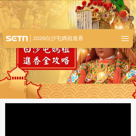
白沙屯媽祖進香全紀錄
2026白沙屯媽祖進香