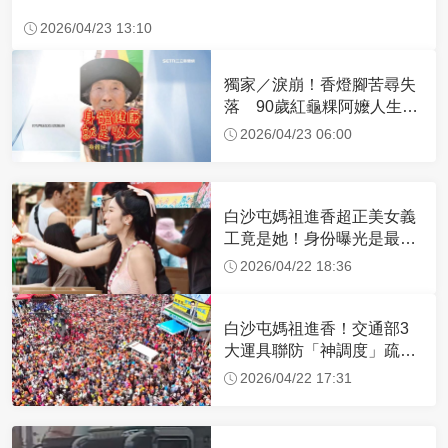
2026/04/23 13:10
獨家／淚崩！香燈腳苦尋失
落 90歲紅龜粿阿嬤人生謝
幕
2026/04/23 06:00
白沙屯媽祖進香超正美女義
工竟是她！身份曝光是最美
禮生 一輩子不結婚
2026/04/22 18:36
白沙屯媽祖進香！交通部3
大運具聯防「神調度」疏運
32.1萬創新高
2026/04/22 17:31