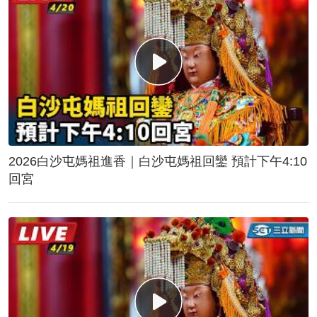
2026白沙屯媽祖進香｜白沙屯媽祖回鑾 預計下午4:10
回宮