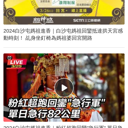
2024白沙屯媽祖進香｜白沙屯媽祖回鑾抵達拱天宮感
動時刻！ 乩身坐釘椅為媽祖婆回宮開路
2024白沙屯媽祖進香｜粉紅超跑回鑾"急行軍" 單日急