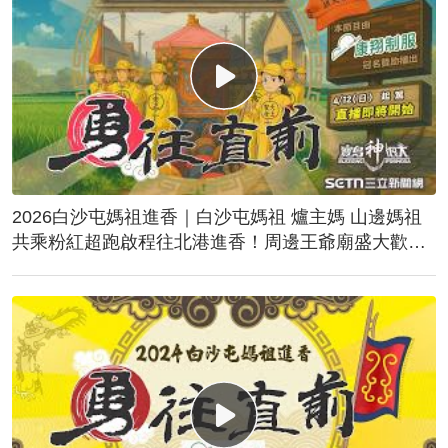
2026白沙屯媽祖進香｜白沙屯媽祖 爐主媽 山邊媽祖
共乘粉紅超跑啟程往北港進香！周邊王爺廟盛大歡
送！