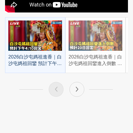
2026白沙屯媽祖進香｜白
2026白沙屯媽祖進香｜白
2
沙屯媽祖回鑾 預計下午
沙屯媽祖回鑾進入倒數 預
4:10回宮
計20日回宮