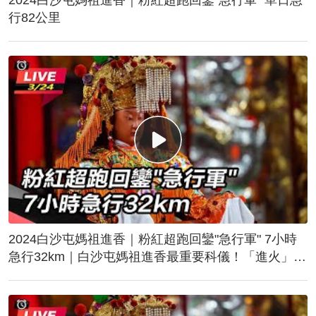
行82公里
2024白沙屯媽祖進香｜粉紅超跑回鑾"急行軍" 7小時
急行32km｜白沙屯媽祖進香最重要科儀！「進火」儀
式後起駕回鑾