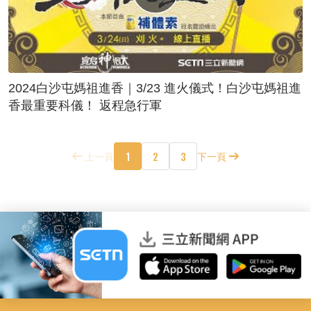
2024白沙屯媽祖進香｜3/23 進火儀式！白沙屯媽祖進
香最重要科儀！ 返程急行軍
1
2
3
上一頁
下一頁