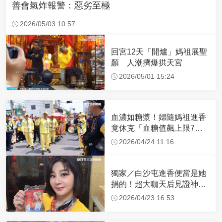
善會氣炸報警：惡劣至極
2026/05/03 10:57
回宮12天「開爐」媽祖展聖
顏 人潮擠爆拱天宮
2026/05/01 15:24
血濃如糖漿！婦隨媽祖進香
竟休克「血糖值飆上限7
倍」 醫曝原因
2026/04/24 11:16
獨家／白沙屯進香便當是她
捐的！超大咖天后見證神
蹟 一靠近媽祖就爆哭
2026/04/23 16:53