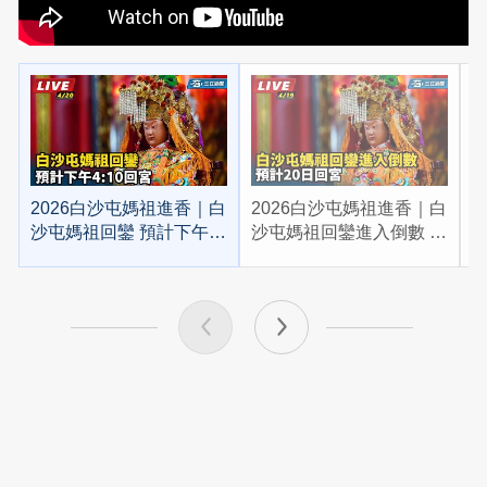
2026白沙屯媽祖進香｜白
2026白沙屯媽祖進香｜白
2
沙屯媽祖回鑾 預計下午
沙屯媽祖回鑾進入倒數 預
4:10回宮
計20日回宮