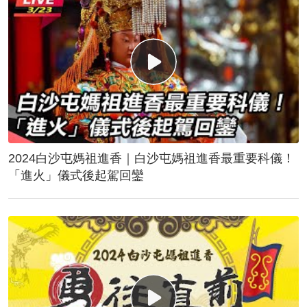
2024白沙屯媽祖進香｜白沙屯媽祖進香最重要科儀！
「進火」儀式後起駕回鑾