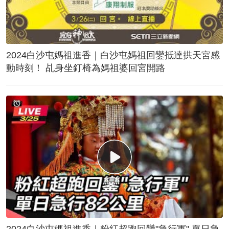
2024白沙屯媽祖進香｜白沙屯媽祖回鑾抵達拱天宮感
動時刻！ 乩身坐釘椅為媽祖婆回宮開路
2024白沙屯媽祖進香｜粉紅超跑回鑾"急行軍" 單日急