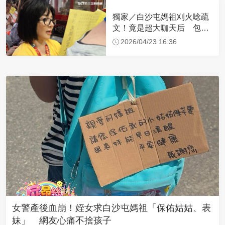
獨家／白沙屯媽祖刈火唸疏
文！竟是超大咖天后 包尿
布忍尿5小時不喊累
2026/04/23 16:36
女警產後血崩！姪女求白沙屯媽祖「保佑姑姑、表
妹」 網友心痛不捨孩子