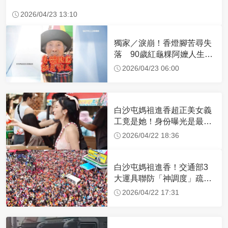
2026/04/23 13:10
獨家／淚崩！香燈腳苦尋失
落 90歲紅龜粿阿嬤人生謝
幕
2026/04/23 06:00
白沙屯媽祖進香超正美女義
工竟是她！身份曝光是最美
禮生 一輩子不結婚
2026/04/22 18:36
白沙屯媽祖進香！交通部3
大運具聯防「神調度」疏運
32.1萬創新高
2026/04/22 17:31