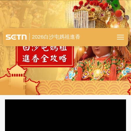
白沙屯媽祖進香全紀錄
2026白沙屯媽祖進香