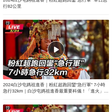
行82公里
2024白沙屯媽祖進香｜粉紅超跑回鑾"急行軍" 7小時
急行32km｜白沙屯媽祖進香最重要科儀！「進火」儀
式後起駕回鑾