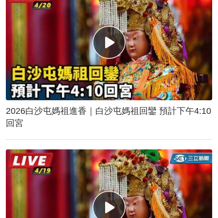
2026白沙屯媽祖進香｜白沙屯媽祖回鑾 預計下午4:10
回宮