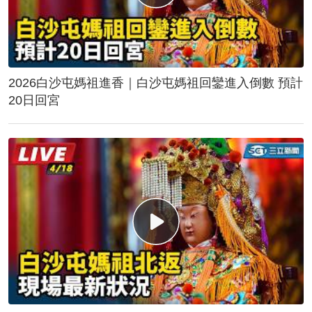
2026白沙屯媽祖進香｜白沙屯媽祖回鑾進入倒數 預計
20日回宮