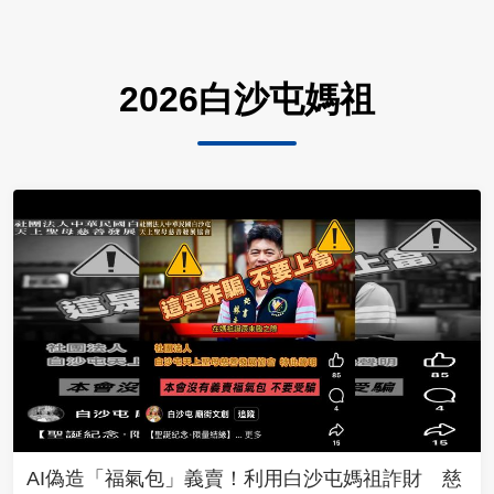
2026白沙屯媽祖
AI偽造「福氣包」義賣！利用白沙屯媽祖詐財 慈