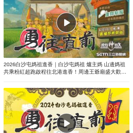
2026白沙屯媽祖進香｜白沙屯媽祖 爐主媽 山邊媽祖
共乘粉紅超跑啟程往北港進香！周邊王爺廟盛大歡
送！