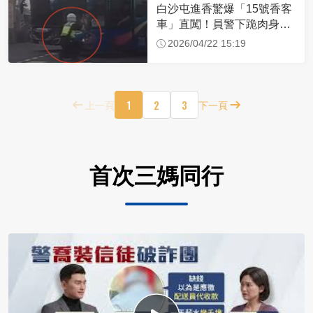
白沙屯進香驚爆「15號香客
車」直闖！員警下跪肉身擋
車：讓行人先過
2026/04/22 15:19
1
2
3
上一頁
下一頁
首次三媽同行