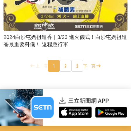
2024白沙屯媽祖進香｜3/23 進火儀式！白沙屯媽祖進
香最重要科儀！ 返程急行軍
1
2
3
上一頁
下一頁