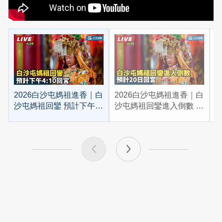
2026白沙屯媽祖進香｜白
2026白沙屯媽祖進香｜白
2
沙屯媽祖回鑾 預計下午
沙屯媽祖回鑾進入倒數 預
4:10回宮
計20日回宮