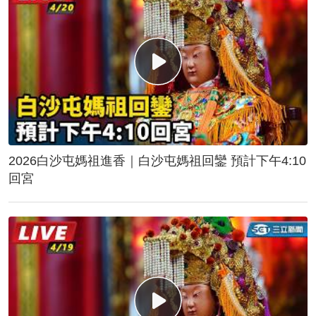
2026白沙屯媽祖進香｜白沙屯媽祖回鑾 預計下午4:10
回宮