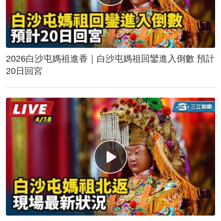
2026白沙屯媽祖進香｜白沙屯媽祖回鑾進入倒數 預計
20日回宮