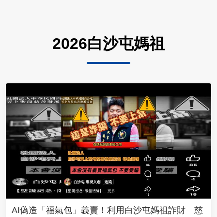
2026白沙屯媽祖
AI偽造「福氣包」義賣！利用白沙屯媽祖詐財 慈