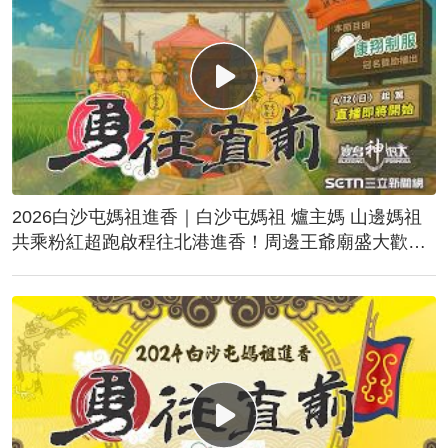
2026白沙屯媽祖進香｜白沙屯媽祖 爐主媽 山邊媽祖
共乘粉紅超跑啟程往北港進香！周邊王爺廟盛大歡
送！