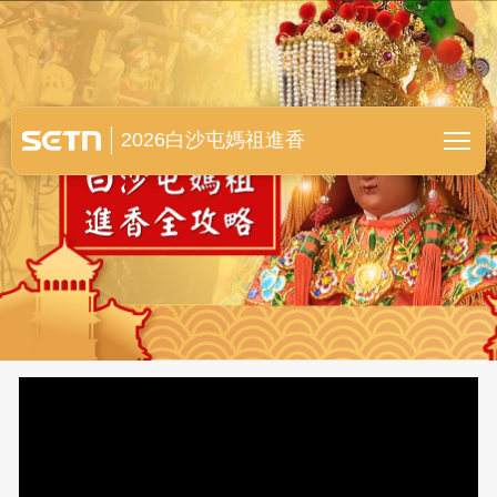
白沙屯媽祖進香全紀錄
2026白沙屯媽祖進香