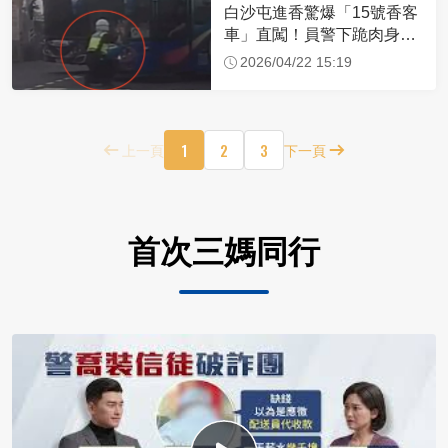
白沙屯進香驚爆「15號香客
車」直闖！員警下跪肉身擋
車：讓行人先過
2026/04/22 15:19
1
2
3
上一頁
下一頁
首次三媽同行