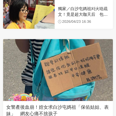
獨家／白沙屯媽祖刈火唸疏
文！竟是超大咖天后 包尿
布忍尿5小時不喊累
2026/04/23 16:36
女警產後血崩！姪女求白沙屯媽祖「保佑姑姑、表
妹」 網友心痛不捨孩子