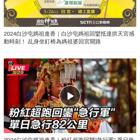
2024白沙屯媽祖進香｜白沙屯媽祖回鑾抵達拱天宮感
動時刻！ 乩身坐釘椅為媽祖婆回宮開路
2024白沙屯媽祖進香｜粉紅超跑回鑾"急行軍" 單日急