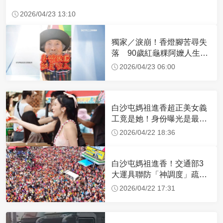
2026/04/23 13:10
獨家／淚崩！香燈腳苦尋失
落 90歲紅龜粿阿嬤人生謝
幕
2026/04/23 06:00
白沙屯媽祖進香超正美女義
工竟是她！身份曝光是最美
禮生 一輩子不結婚
2026/04/22 18:36
白沙屯媽祖進香！交通部3
大運具聯防「神調度」疏運
32.1萬創新高
2026/04/22 17:31