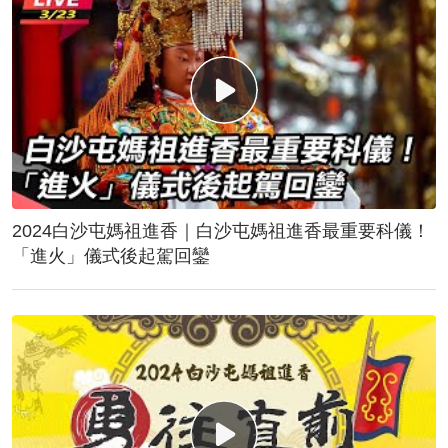
2024白沙屯媽祖進香｜白沙屯媽祖進香最重要科儀！
「進火」儀式後起駕回鑾