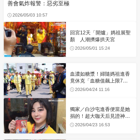
善會氣炸報警：惡劣至極
2026/05/03 10:57
回宮12天「開爐」媽祖展聖
顏 人潮擠爆拱天宮
2026/05/01 15:24
血濃如糖漿！婦隨媽祖進香
竟休克「血糖值飆上限7
倍」 醫曝原因
2026/04/24 11:16
獨家／白沙屯進香便當是她
捐的！超大咖天后見證神
蹟 一靠近媽祖就爆哭
2026/04/23 16:53