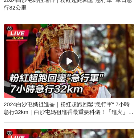
行82公里
2024白沙屯媽祖進香｜粉紅超跑回鑾"急行軍" 7小時
急行32km｜白沙屯媽祖進香最重要科儀！「進火」儀
式後起駕回鑾