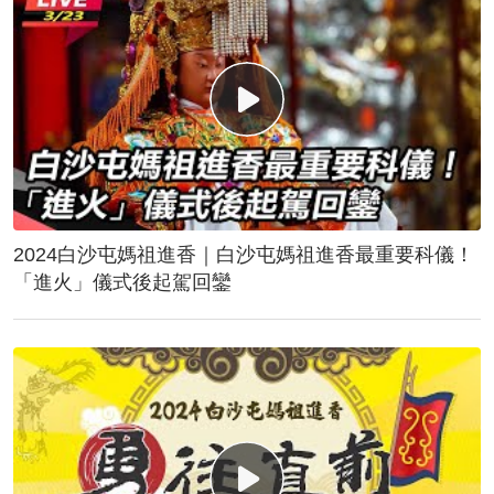
2024白沙屯媽祖進香｜白沙屯媽祖進香最重要科儀！
「進火」儀式後起駕回鑾