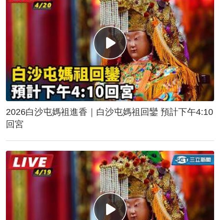
2026白沙屯媽祖進香｜白沙屯媽祖回鑾 預計下午4:10
回宮