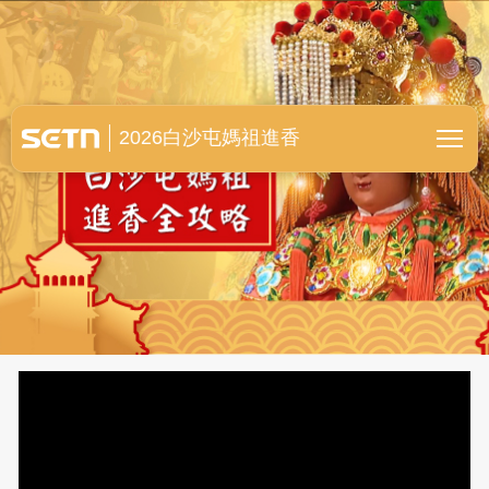
白沙屯媽祖進香全紀錄
2026白沙屯媽祖進香