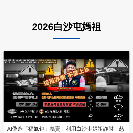
2026白沙屯媽祖
AI偽造「福氣包」義賣！利用白沙屯媽祖詐財 慈