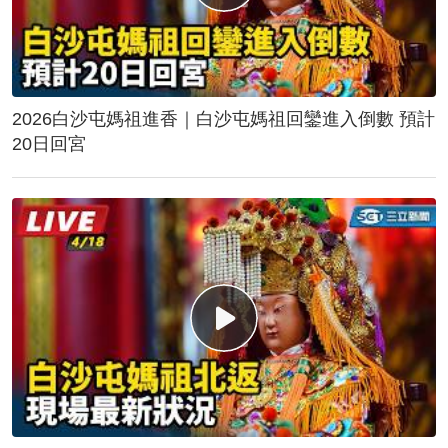
2026白沙屯媽祖進香｜白沙屯媽祖回鑾進入倒數 預計
20日回宮