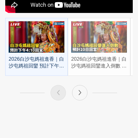
2026白沙屯媽祖進香｜白
2026白沙屯媽祖進香｜白
2
沙屯媽祖回鑾 預計下午
沙屯媽祖回鑾進入倒數 預
4:10回宮
計20日回宮