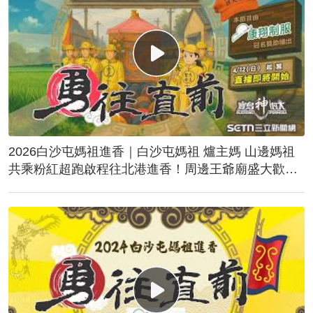
2026白沙屯媽祖進香｜白沙屯媽祖 爐主媽 山邊媽祖
共乘粉紅超跑啟程往北港進香！周邊王爺廟盛大歡
送！