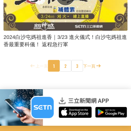
2024白沙屯媽祖進香｜3/23 進火儀式！白沙屯媽祖進
香最重要科儀！ 返程急行軍
1
2
3
上一頁
下一頁