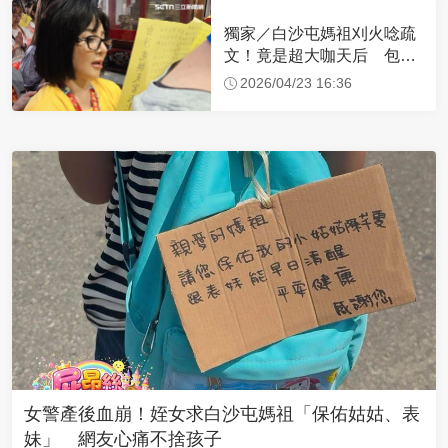
獨家／白沙屯媽祖刈火唸疏
文！竟是超大咖天后 包尿
布忍尿5小時不喊累
2026/04/23 16:36
女警產後血崩！姪女求白沙屯媽祖「保佑姑姑、表
妹」 網友心痛不捨孩子