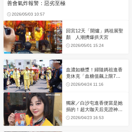
善會氣炸報警：惡劣至極
2026/05/03 10:57
回宮12天「開爐」媽祖展聖
顏 人潮擠爆拱天宮
2026/05/01 15:24
血濃如糖漿！婦隨媽祖進香
竟休克「血糖值飆上限7
倍」 醫曝原因
2026/04/24 11:16
獨家／白沙屯進香便當是她
捐的！超大咖天后見證神
蹟 一靠近媽祖就爆哭
2026/04/23 16:53