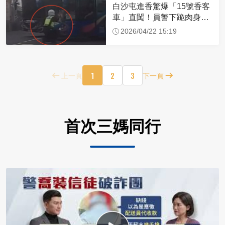
白沙屯進香驚爆「15號香客
車」直闖！員警下跪肉身擋
車：讓行人先過
2026/04/22 15:19
1
2
3
上一頁
下一頁
首次三媽同行