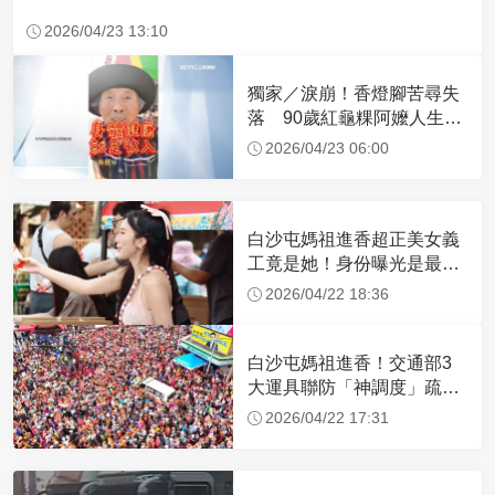
2026/04/23 13:10
獨家／淚崩！香燈腳苦尋失
落 90歲紅龜粿阿嬤人生謝
幕
2026/04/23 06:00
白沙屯媽祖進香超正美女義
工竟是她！身份曝光是最美
禮生 一輩子不結婚
2026/04/22 18:36
白沙屯媽祖進香！交通部3
大運具聯防「神調度」疏運
32.1萬創新高
2026/04/22 17:31