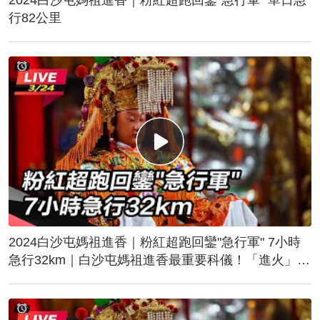
行82公里
2024白沙屯媽祖進香｜粉紅超跑回鑾"急行軍" 7小時
急行32km｜白沙屯媽祖進香最重要科儀！「進火」儀
式後起駕回鑾