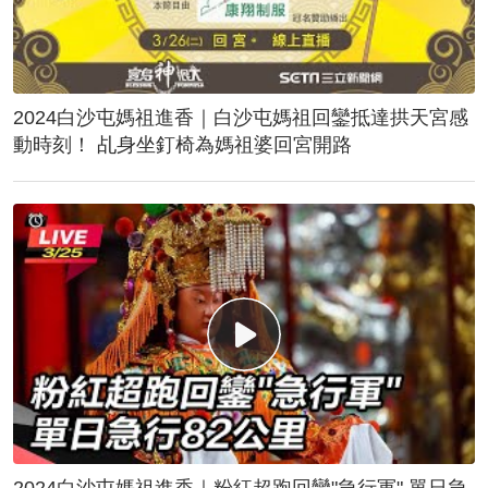
2024白沙屯媽祖進香｜白沙屯媽祖回鑾抵達拱天宮感
動時刻！ 乩身坐釘椅為媽祖婆回宮開路
2024白沙屯媽祖進香｜粉紅超跑回鑾"急行軍" 單日急