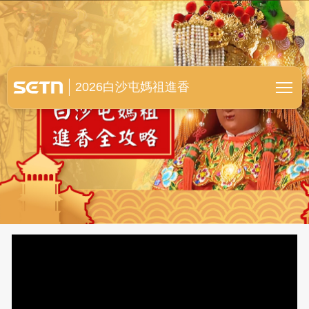
白沙屯媽祖進香全紀錄
2026白沙屯媽祖進香