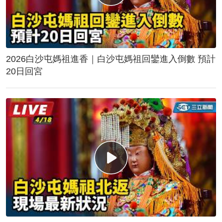
2026白沙屯媽祖進香｜白沙屯媽祖回鑾進入倒數 預計
20日回宮