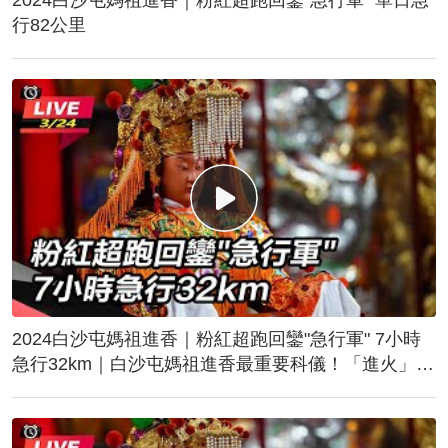
行82公里
2024白沙屯媽祖進香｜粉紅超跑回鑾"急行軍" 7小時
急行32km｜白沙屯媽祖進香最重要科儀！「進火」儀
式後起駕回鑾