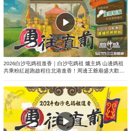
2026白沙屯媽祖進香｜白沙屯媽祖 爐主媽 山邊媽祖
共乘粉紅超跑啟程往北港進香！周邊王爺廟盛大歡
送！