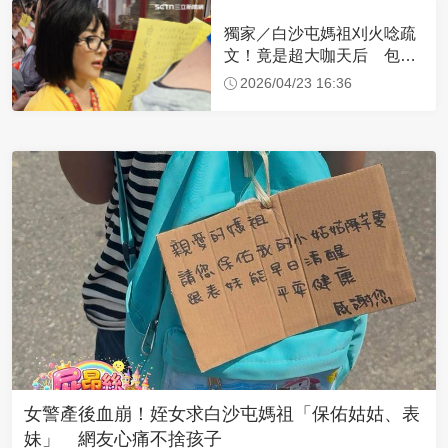
獨家／白沙屯媽祖刈火唸疏
文！竟是超大咖天后 包尿
布忍尿5小時不喊累
2026/04/23 16:36
女警產後血崩！姪女求白沙屯媽祖「保佑姑姑、表
妹」 網友心痛不捨孩子