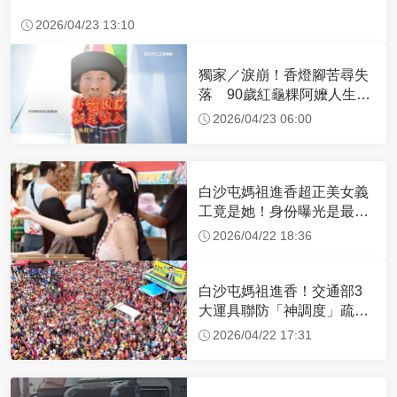
2026/04/23 13:10
獨家／淚崩！香燈腳苦尋失
落 90歲紅龜粿阿嬤人生謝
幕
2026/04/23 06:00
白沙屯媽祖進香超正美女義
工竟是她！身份曝光是最美
禮生 一輩子不結婚
2026/04/22 18:36
白沙屯媽祖進香！交通部3
大運具聯防「神調度」疏運
32.1萬創新高
2026/04/22 17:31