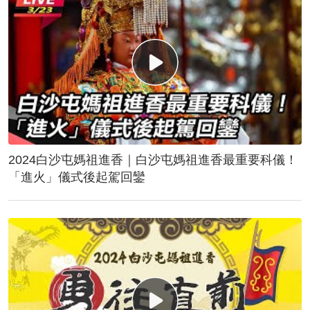
2024白沙屯媽祖進香｜白沙屯媽祖進香最重要科儀！
「進火」儀式後起駕回鑾