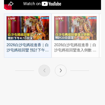
2026白沙屯媽祖進香｜白
2026白沙屯媽祖進香｜白
2
沙屯媽祖回鑾 預計下午
沙屯媽祖回鑾進入倒數 預
4:10回宮
計20日回宮