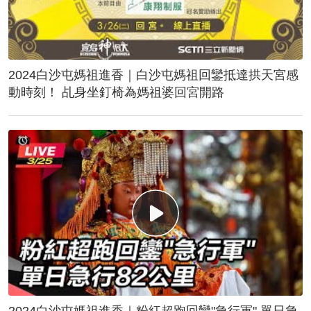
2024白沙屯媽祖進香｜白沙屯媽祖回鑾抵達拱天宮感
動時刻！ 乩身坐釘椅為媽祖婆回宮開路
2024白沙屯媽祖進香｜粉紅超跑回鑾"急行軍" 單日急