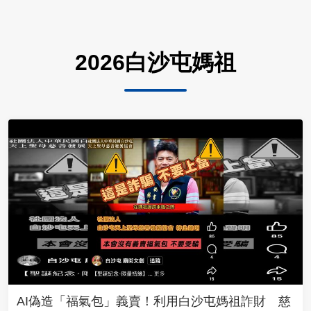
2026白沙屯媽祖
AI偽造「福氣包」義賣！利用白沙屯媽祖詐財 慈