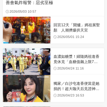
善會氣炸報警：惡劣至極
2026/05/03 10:57
回宮12天「開爐」媽祖展聖
顏 人潮擠爆拱天宮
2026/05/01 15:24
血濃如糖漿！婦隨媽祖進香
竟休克「血糖值飆上限7
倍」 醫曝原因
2026/04/24 11:16
獨家／白沙屯進香便當是她
捐的！超大咖天后見證神
蹟 一靠近媽祖就爆哭
2026/04/23 16:53