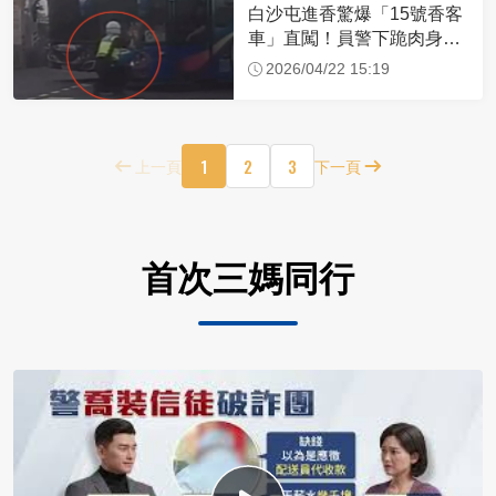
白沙屯進香驚爆「15號香客
車」直闖！員警下跪肉身擋
車：讓行人先過
2026/04/22 15:19
1
2
3
上一頁
下一頁
首次三媽同行