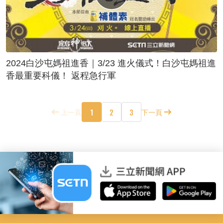
2024白沙屯媽祖進香｜3/23 進火儀式！白沙屯媽祖進
香最重要科儀！ 返程急行軍
1
2
3
上一頁
下一頁