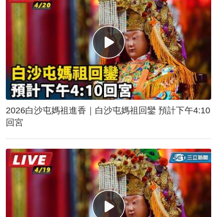
2026白沙屯媽祖進香｜白沙屯媽祖回鑾 預計下午4:10
回宮