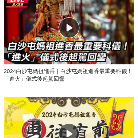
2024白沙屯媽祖進香｜白沙屯媽祖進香最重要科儀！
「進火」儀式後起駕回鑾