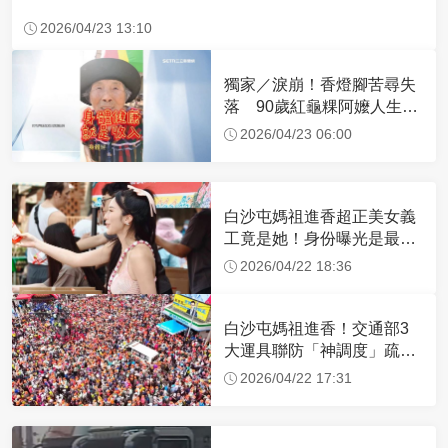
2026/04/23 13:10
獨家／淚崩！香燈腳苦尋失
落 90歲紅龜粿阿嬤人生謝
幕
2026/04/23 06:00
白沙屯媽祖進香超正美女義
工竟是她！身份曝光是最美
禮生 一輩子不結婚
2026/04/22 18:36
白沙屯媽祖進香！交通部3
大運具聯防「神調度」疏運
32.1萬創新高
2026/04/22 17:31