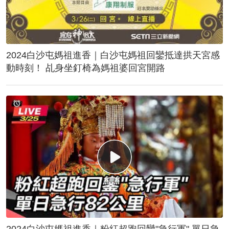
2024白沙屯媽祖進香｜白沙屯媽祖回鑾抵達拱天宮感
動時刻！ 乩身坐釘椅為媽祖婆回宮開路
2024白沙屯媽祖進香｜粉紅超跑回鑾"急行軍" 單日急