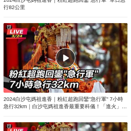
行82公里
2024白沙屯媽祖進香｜粉紅超跑回鑾"急行軍" 7小時
急行32km｜白沙屯媽祖進香最重要科儀！「進火」儀
式後起駕回鑾