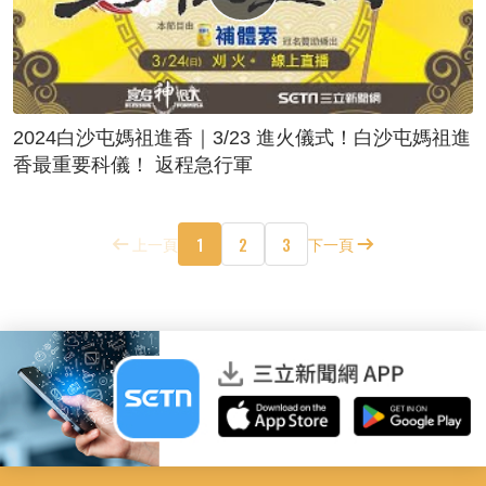
2024白沙屯媽祖進香｜3/23 進火儀式！白沙屯媽祖進
香最重要科儀！ 返程急行軍
1
2
3
上一頁
下一頁