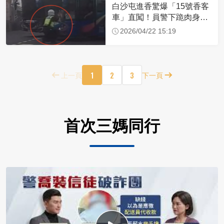
白沙屯進香驚爆「15號香客
車」直闖！員警下跪肉身擋
車：讓行人先過
2026/04/22 15:19
1
2
3
上一頁
下一頁
首次三媽同行