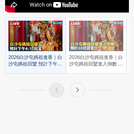
2026白沙屯媽祖進香｜白
2026白沙屯媽祖進香｜白
2
沙屯媽祖回鑾 預計下午
沙屯媽祖回鑾進入倒數 預
4:10回宮
計20日回宮