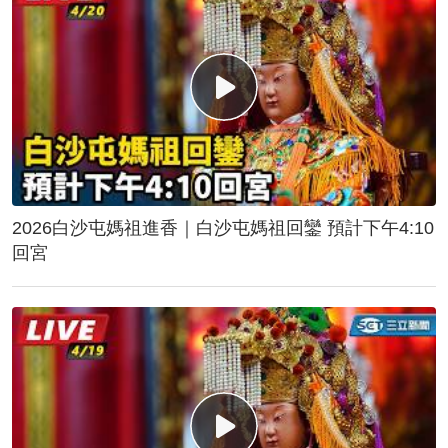
2026白沙屯媽祖進香｜白沙屯媽祖回鑾 預計下午4:10
回宮