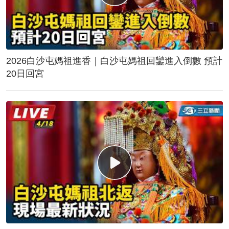
2026白沙屯媽祖進香｜白沙屯媽祖回鑾進入倒數 預計
20日回宮