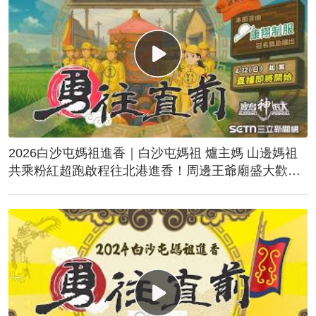
2026白沙屯媽祖進香｜白沙屯媽祖 爐主媽 山邊媽祖
共乘粉紅超跑啟程往北港進香！周邊王爺廟盛大歡
送！