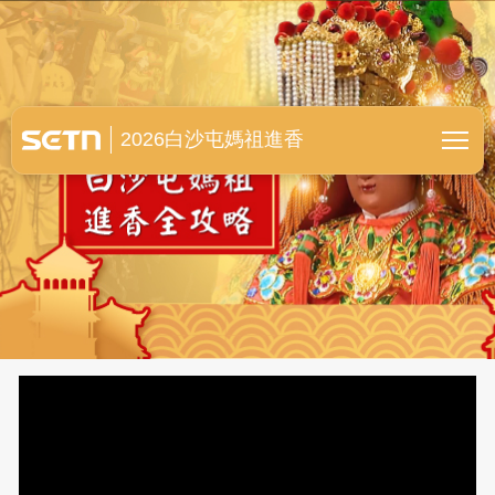
白沙屯媽祖進香全紀錄
2026白沙屯媽祖進香