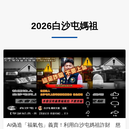
2026白沙屯媽祖
AI偽造「福氣包」義賣！利用白沙屯媽祖詐財 慈