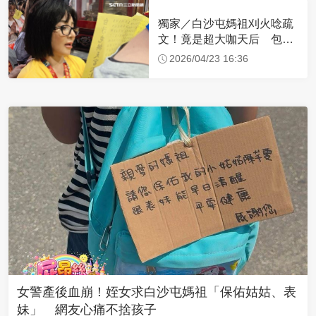
獨家／白沙屯媽祖刈火唸疏
文！竟是超大咖天后 包尿
布忍尿5小時不喊累
2026/04/23 16:36
女警產後血崩！姪女求白沙屯媽祖「保佑姑姑、表
妹」 網友心痛不捨孩子