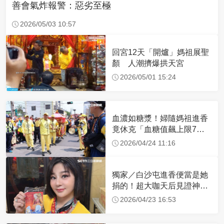
善會氣炸報警：惡劣至極
2026/05/03 10:57
回宮12天「開爐」媽祖展聖
顏 人潮擠爆拱天宮
2026/05/01 15:24
血濃如糖漿！婦隨媽祖進香
竟休克「血糖值飆上限7
倍」 醫曝原因
2026/04/24 11:16
獨家／白沙屯進香便當是她
捐的！超大咖天后見證神
蹟 一靠近媽祖就爆哭
2026/04/23 16:53