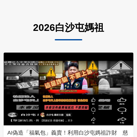
2026白沙屯媽祖
AI偽造「福氣包」義賣！利用白沙屯媽祖詐財 慈