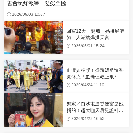
善會氣炸報警：惡劣至極
2026/05/03 10:57
回宮12天「開爐」媽祖展聖
顏 人潮擠爆拱天宮
2026/05/01 15:24
血濃如糖漿！婦隨媽祖進香
竟休克「血糖值飆上限7
倍」 醫曝原因
2026/04/24 11:16
獨家／白沙屯進香便當是她
捐的！超大咖天后見證神
蹟 一靠近媽祖就爆哭
2026/04/23 16:53