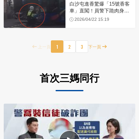
白沙屯進香驚爆「15號香客
車」直闖！員警下跪肉身擋
車：讓行人先過
2026/04/22 15:19
1
2
3
上一頁
下一頁
首次三媽同行