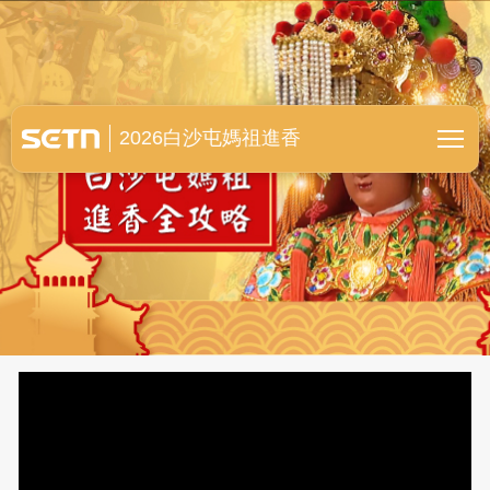
白沙屯媽祖進香全紀錄
2026白沙屯媽祖進香