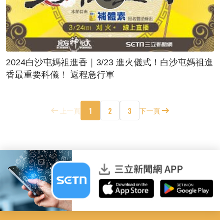
2024白沙屯媽祖進香｜3/23 進火儀式！白沙屯媽祖進
香最重要科儀！ 返程急行軍
1
2
3
上一頁
下一頁