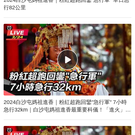
行82公里
2024白沙屯媽祖進香｜粉紅超跑回鑾"急行軍" 7小時
急行32km｜白沙屯媽祖進香最重要科儀！「進火」儀
式後起駕回鑾