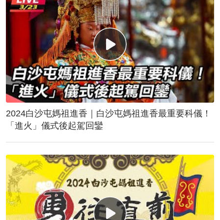
2024白沙屯媽祖進香｜白沙屯媽祖進香最重要科儀！
「進火」儀式後起駕回鑾