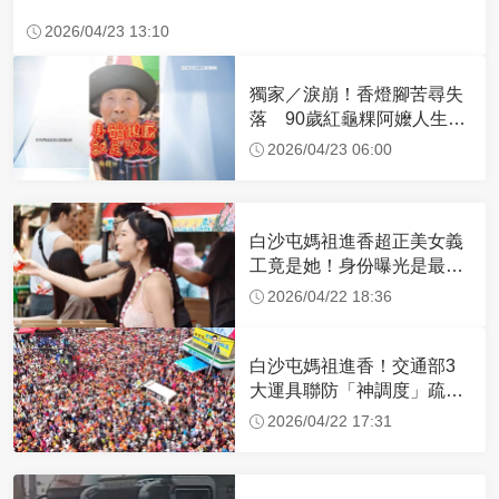
2026/04/23 13:10
獨家／淚崩！香燈腳苦尋失
落 90歲紅龜粿阿嬤人生謝
幕
2026/04/23 06:00
白沙屯媽祖進香超正美女義
工竟是她！身份曝光是最美
禮生 一輩子不結婚
2026/04/22 18:36
白沙屯媽祖進香！交通部3
大運具聯防「神調度」疏運
32.1萬創新高
2026/04/22 17:31