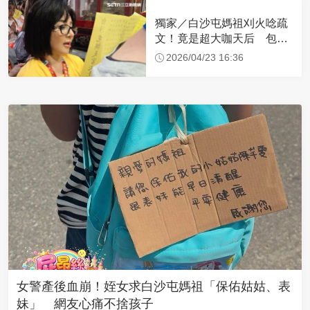
獨家／白沙屯媽祖刈火唸疏
文！竟是超大咖天后 包尿
布忍尿5小時不喊累
2026/04/23 16:36
女警產後血崩！姪女求白沙屯媽祖「保佑姑姑、表
妹」 網友心痛不捨孩子