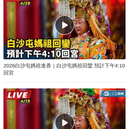
2026白沙屯媽祖進香｜白沙屯媽祖回鑾 預計下午4:10
回宮