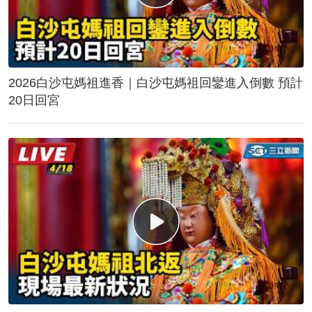
2026白沙屯媽祖進香｜白沙屯媽祖回鑾進入倒數 預計
20日回宮