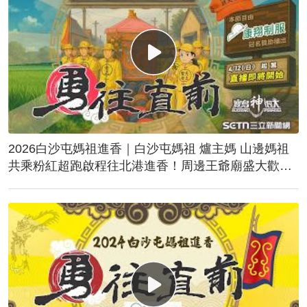
2026白沙屯媽祖進香｜白沙屯媽祖 爐主媽 山邊媽祖
共乘粉紅超跑啟程往北港進香！周邊王爺廟盛大歡
送！