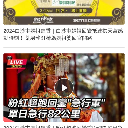
2024白沙屯媽祖進香｜白沙屯媽祖回鑾抵達拱天宮感
動時刻！ 乩身坐釘椅為媽祖婆回宮開路
2024白沙屯媽祖進香｜粉紅超跑回鑾"急行軍" 單日急