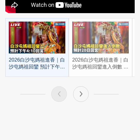
2026白沙屯媽祖進香｜白
2026白沙屯媽祖進香｜白
2
沙屯媽祖回鑾 預計下午
沙屯媽祖回鑾進入倒數 預
4:10回宮
計20日回宮