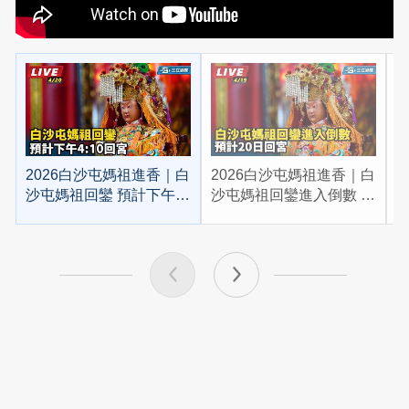
2026白沙屯媽祖進香｜白
2026白沙屯媽祖進香｜白
2
沙屯媽祖回鑾 預計下午
沙屯媽祖回鑾進入倒數 預
4:10回宮
計20日回宮