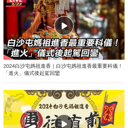
2024白沙屯媽祖進香｜白沙屯媽祖進香最重要科儀！
「進火」儀式後起駕回鑾