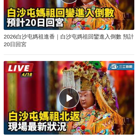
2026白沙屯媽祖進香｜白沙屯媽祖回鑾進入倒數 預計
20日回宮