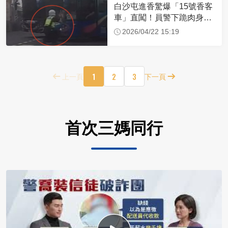
白沙屯進香驚爆「15號香客
車」直闖！員警下跪肉身擋
車：讓行人先過
2026/04/22 15:19
1
2
3
上一頁
下一頁
首次三媽同行