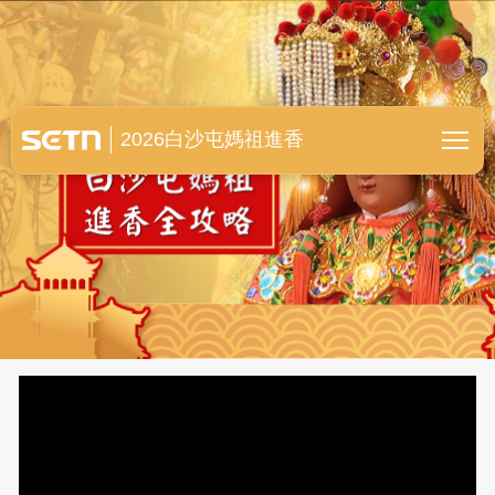
白沙屯媽祖進香全紀錄
2026白沙屯媽祖進香