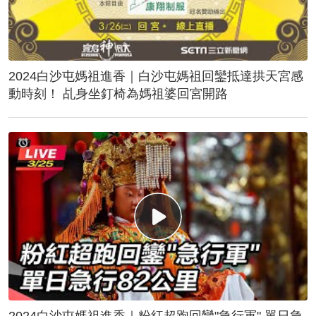
2024白沙屯媽祖進香｜白沙屯媽祖回鑾抵達拱天宮感
動時刻！ 乩身坐釘椅為媽祖婆回宮開路
2024白沙屯媽祖進香｜粉紅超跑回鑾"急行軍" 單日急