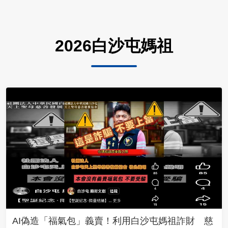
2026白沙屯媽祖
AI偽造「福氣包」義賣！利用白沙屯媽祖詐財 慈