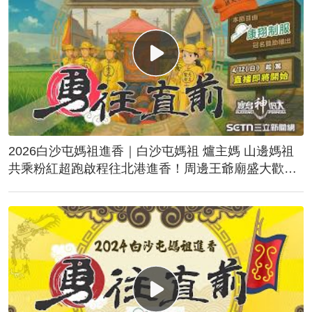
2026白沙屯媽祖進香｜白沙屯媽祖 爐主媽 山邊媽祖
共乘粉紅超跑啟程往北港進香！周邊王爺廟盛大歡
送！