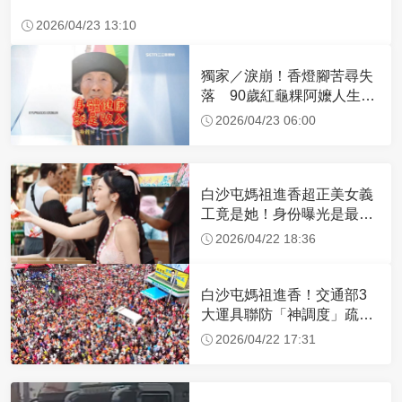
2026/04/23 13:10
獨家／淚崩！香燈腳苦尋失
落 90歲紅龜粿阿嬤人生謝
幕
2026/04/23 06:00
白沙屯媽祖進香超正美女義
工竟是她！身份曝光是最美
禮生 一輩子不結婚
2026/04/22 18:36
白沙屯媽祖進香！交通部3
大運具聯防「神調度」疏運
32.1萬創新高
2026/04/22 17:31