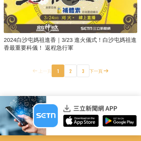
2024白沙屯媽祖進香｜3/23 進火儀式！白沙屯媽祖進
香最重要科儀！ 返程急行軍
1
2
3
上一頁
下一頁