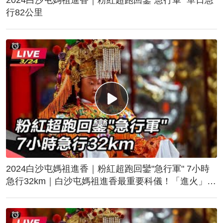
行82公里
2024白沙屯媽祖進香｜粉紅超跑回鑾"急行軍" 7小時
急行32km｜白沙屯媽祖進香最重要科儀！「進火」儀
式後起駕回鑾