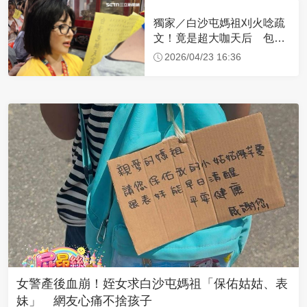
獨家／白沙屯媽祖刈火唸疏
文！竟是超大咖天后 包尿
布忍尿5小時不喊累
2026/04/23 16:36
女警產後血崩！姪女求白沙屯媽祖「保佑姑姑、表
妹」 網友心痛不捨孩子