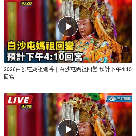
2026白沙屯媽祖進香｜白沙屯媽祖回鑾 預計下午4:10
回宮