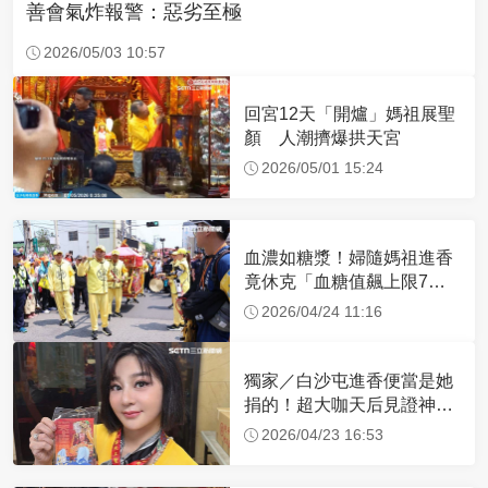
善會氣炸報警：惡劣至極
2026/05/03 10:57
回宮12天「開爐」媽祖展聖
顏 人潮擠爆拱天宮
2026/05/01 15:24
血濃如糖漿！婦隨媽祖進香
竟休克「血糖值飆上限7
倍」 醫曝原因
2026/04/24 11:16
獨家／白沙屯進香便當是她
捐的！超大咖天后見證神
蹟 一靠近媽祖就爆哭
2026/04/23 16:53