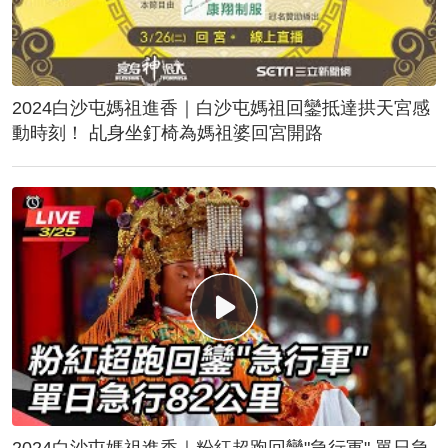
2024白沙屯媽祖進香｜白沙屯媽祖回鑾抵達拱天宮感
動時刻！ 乩身坐釘椅為媽祖婆回宮開路
2024白沙屯媽祖進香｜粉紅超跑回鑾"急行軍" 單日急