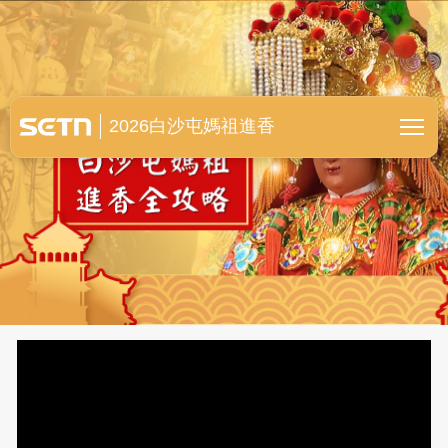
白沙屯媽祖進香全紀錄
2026白沙屯媽祖進香