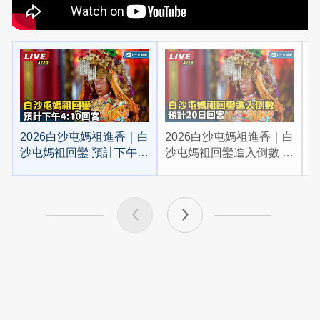
2026白沙屯媽祖進香｜白
2026白沙屯媽祖進香｜白
2
沙屯媽祖回鑾 預計下午
沙屯媽祖回鑾進入倒數 預
4:10回宮
計20日回宮