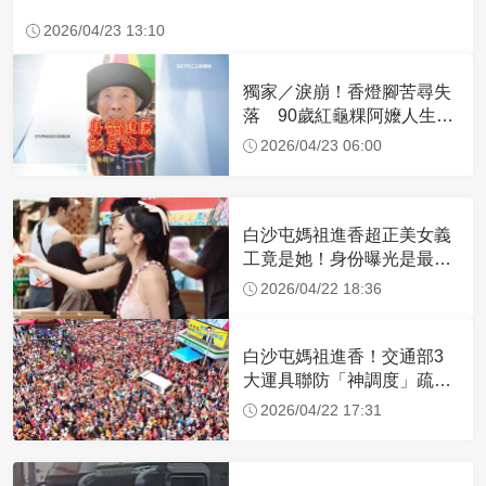
2026/04/23 13:10
獨家／淚崩！香燈腳苦尋失
落 90歲紅龜粿阿嬤人生謝
幕
2026/04/23 06:00
白沙屯媽祖進香超正美女義
工竟是她！身份曝光是最美
禮生 一輩子不結婚
2026/04/22 18:36
白沙屯媽祖進香！交通部3
大運具聯防「神調度」疏運
32.1萬創新高
2026/04/22 17:31