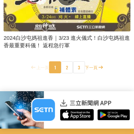
2024白沙屯媽祖進香｜3/23 進火儀式！白沙屯媽祖進
香最重要科儀！ 返程急行軍
1
2
3
上一頁
下一頁