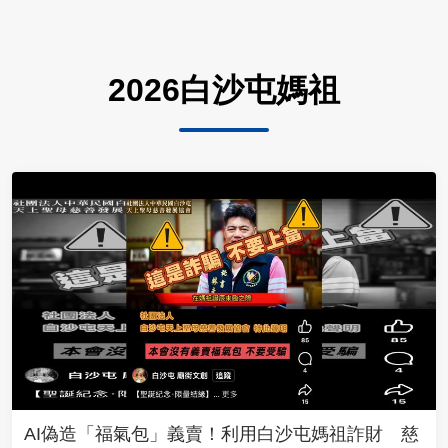
2026白沙屯媽祖
AI偽造「福氣包」義賣！利用白沙屯媽祖詐財 慈