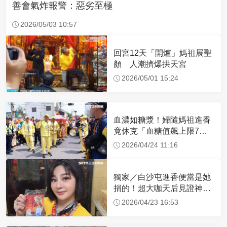
善會氣炸報警：惡劣至極
2026/05/03 10:57
回宮12天「開爐」媽祖展聖
顏 人潮擠爆拱天宮
2026/05/01 15:24
血濃如糖漿！婦隨媽祖進香
竟休克「血糖值飆上限7
倍」 醫曝原因
2026/04/24 11:16
獨家／白沙屯進香便當是她
捐的！超大咖天后見證神
蹟 一靠近媽祖就爆哭
2026/04/23 16:53