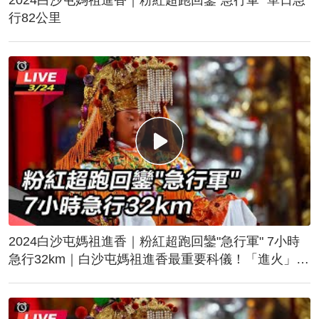
行82公里
2024白沙屯媽祖進香｜粉紅超跑回鑾"急行軍" 7小時
急行32km｜白沙屯媽祖進香最重要科儀！「進火」儀
式後起駕回鑾