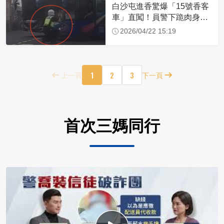
白沙屯進香驚爆「15號香客
車」直闖！員警下跪肉身擋
車：讓行人先過
2026/04/22 15:19
1
2
3
上一頁
下一頁
首次三媽同行