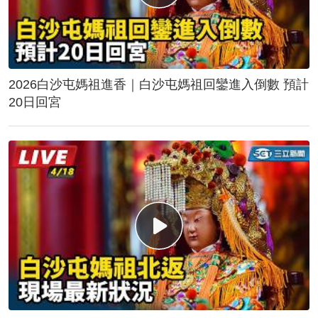
2026白沙屯媽祖進香｜白沙屯媽祖回鑾進入倒數 預計
20日回宮