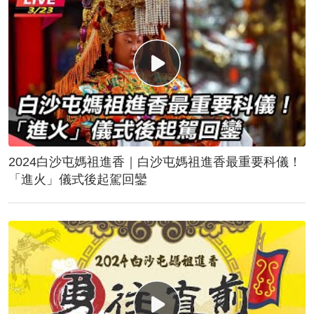
2024白沙屯媽祖進香｜白沙屯媽祖進香最重要科儀！
「進火」儀式後起駕回鑾