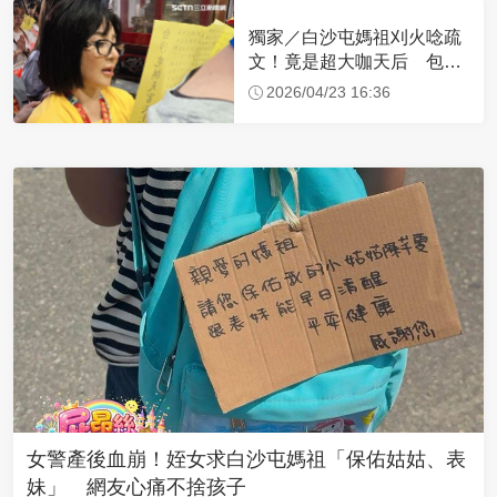
獨家／白沙屯媽祖刈火唸疏
文！竟是超大咖天后 包尿
布忍尿5小時不喊累
2026/04/23 16:36
女警產後血崩！姪女求白沙屯媽祖「保佑姑姑、表
妹」 網友心痛不捨孩子