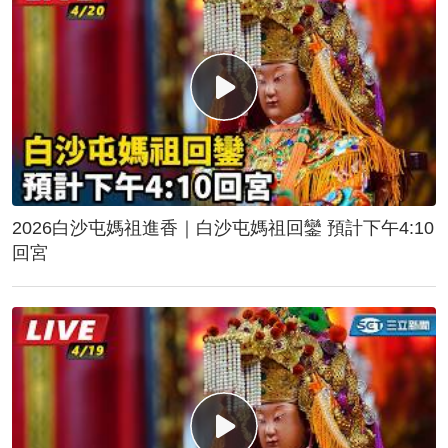
2026白沙屯媽祖進香｜白沙屯媽祖回鑾 預計下午4:10
回宮