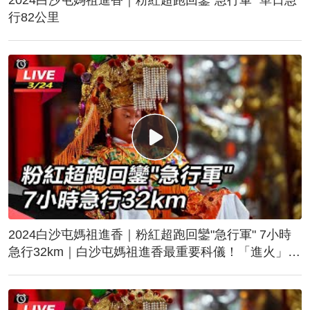
行82公里
2024白沙屯媽祖進香｜粉紅超跑回鑾"急行軍" 7小時
急行32km｜白沙屯媽祖進香最重要科儀！「進火」儀
式後起駕回鑾