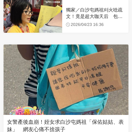
獨家／白沙屯媽祖刈火唸疏
文！竟是超大咖天后 包尿
布忍尿5小時不喊累
2026/04/23 16:36
女警產後血崩！姪女求白沙屯媽祖「保佑姑姑、表
妹」 網友心痛不捨孩子