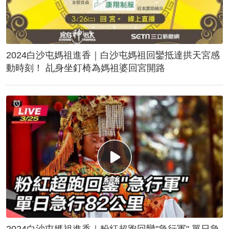
2024白沙屯媽祖進香｜白沙屯媽祖回鑾抵達拱天宮感
動時刻！ 乩身坐釘椅為媽祖婆回宮開路
2024白沙屯媽祖進香｜粉紅超跑回鑾"急行軍" 單日急