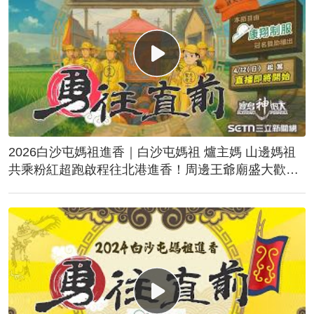
2026白沙屯媽祖進香｜白沙屯媽祖 爐主媽 山邊媽祖
共乘粉紅超跑啟程往北港進香！周邊王爺廟盛大歡
送！