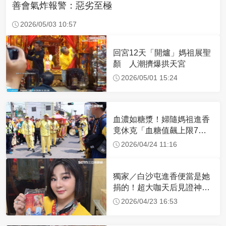
善會氣炸報警：惡劣至極
2026/05/03 10:57
回宮12天「開爐」媽祖展聖
顏 人潮擠爆拱天宮
2026/05/01 15:24
血濃如糖漿！婦隨媽祖進香
竟休克「血糖值飆上限7
倍」 醫曝原因
2026/04/24 11:16
獨家／白沙屯進香便當是她
捐的！超大咖天后見證神
蹟 一靠近媽祖就爆哭
2026/04/23 16:53