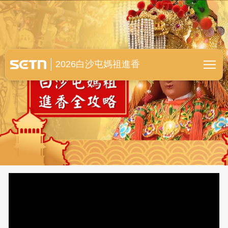
白沙屯媽祖進香全紀錄
2026白沙屯媽祖進香