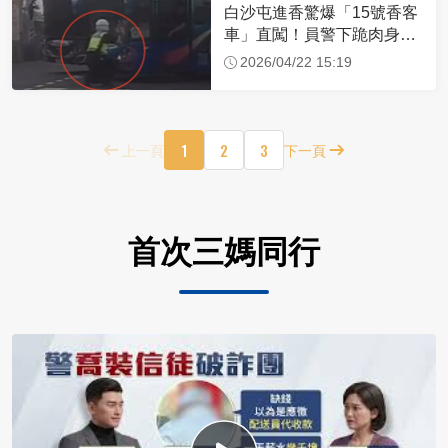
白沙屯進香驚爆「15號香客
車」直闖！員警下跪肉身擋
車：讓行人先過
2026/04/22 15:19
1
2
3
上一頁
下一頁
首次三媽同行