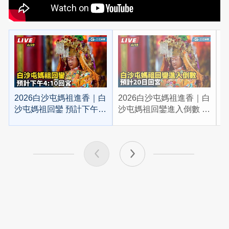
2026白沙屯媽祖進香｜白
2026白沙屯媽祖進香｜白
2
沙屯媽祖回鑾 預計下午
沙屯媽祖回鑾進入倒數 預
4:10回宮
計20日回宮