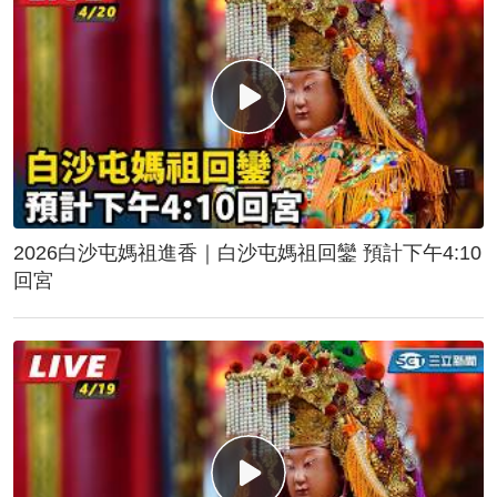
2026白沙屯媽祖進香｜白沙屯媽祖回鑾 預計下午4:10
回宮