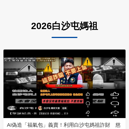
2026白沙屯媽祖
AI偽造「福氣包」義賣！利用白沙屯媽祖詐財 慈