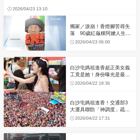
2026/04/23 13:10
獨家／淚崩！香燈腳苦尋失
落 90歲紅龜粿阿嬤人生謝
幕
2026/04/23 06:00
白沙屯媽祖進香超正美女義
工竟是她！身份曝光是最美
禮生 一輩子不結婚
2026/04/22 18:36
白沙屯媽祖進香！交通部3
大運具聯防「神調度」疏運
32.1萬創新高
2026/04/22 17:31