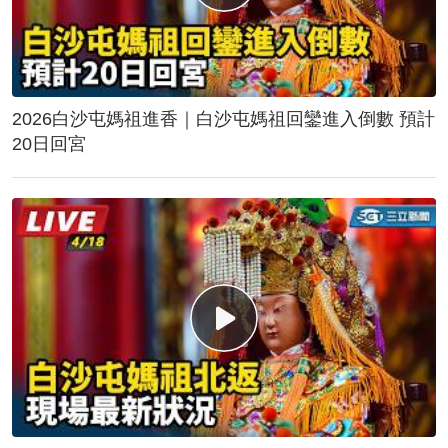
2026白沙屯媽祖進香｜白沙屯媽祖回鑾進入倒數 預計
20日回宮