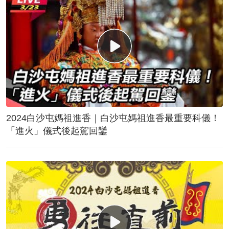
2024白沙屯媽祖進香｜白沙屯媽祖進香最重要科儀！
「進火」儀式後起駕回鑾