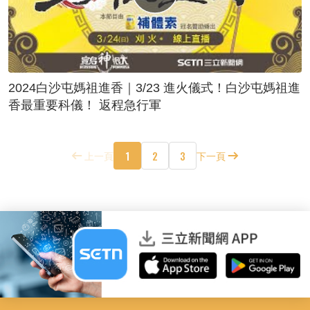
2024白沙屯媽祖進香｜3/23 進火儀式！白沙屯媽祖進
香最重要科儀！ 返程急行軍
1
2
3
上一頁
下一頁