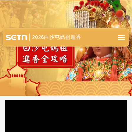
白沙屯媽祖進香全紀錄
2026白沙屯媽祖進香