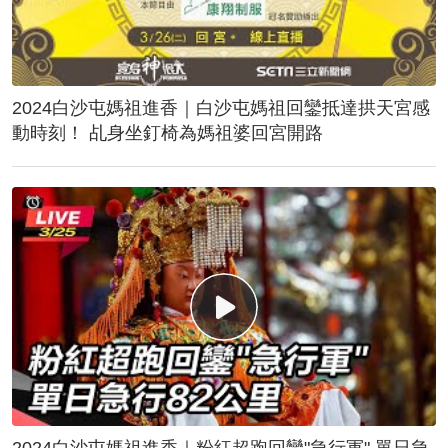
2024白沙屯媽祖進香｜白沙屯媽祖回鑾抵達拱天宮感
動時刻！ 乩身坐釘椅為媽祖婆回宮開路
2024白沙屯媽祖進香｜粉紅超跑回鑾"急行軍" 單日急