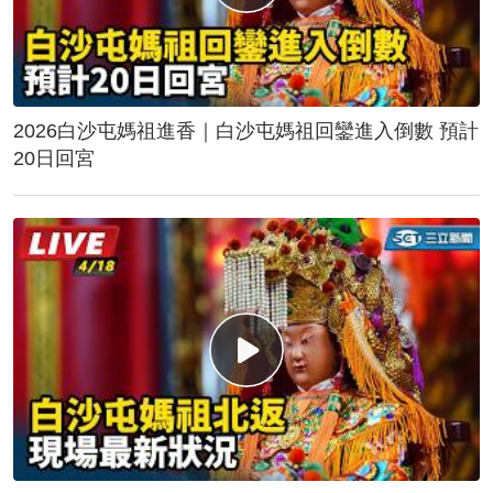
2026白沙屯媽祖進香｜白沙屯媽祖回鑾進入倒數 預計
20日回宮