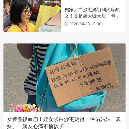
獨家／白沙屯媽祖刈火唸疏
文！竟是超大咖天后 包尿
布忍尿5小時不喊累
2026/04/23 16:36
女警產後血崩！姪女求白沙屯媽祖「保佑姑姑、表
妹」 網友心痛不捨孩子