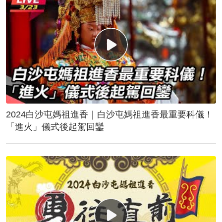
2024白沙屯媽祖進香｜白沙屯媽祖進香最重要科儀！
「進火」儀式後起駕回鑾