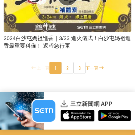
2024白沙屯媽祖進香｜3/23 進火儀式！白沙屯媽祖進
香最重要科儀！ 返程急行軍
1
2
3
上一頁
下一頁