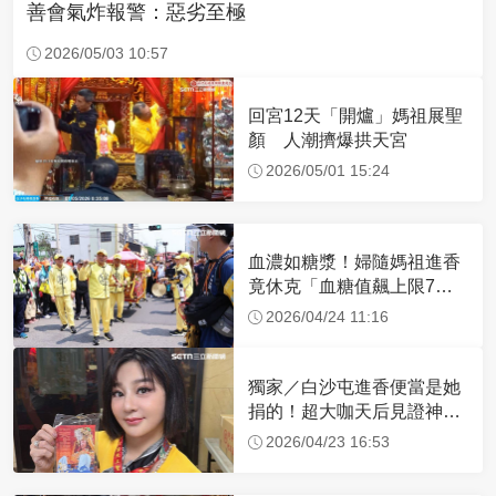
善會氣炸報警：惡劣至極
2026/05/03 10:57
回宮12天「開爐」媽祖展聖
顏 人潮擠爆拱天宮
2026/05/01 15:24
血濃如糖漿！婦隨媽祖進香
竟休克「血糖值飆上限7
倍」 醫曝原因
2026/04/24 11:16
獨家／白沙屯進香便當是她
捐的！超大咖天后見證神
蹟 一靠近媽祖就爆哭
2026/04/23 16:53