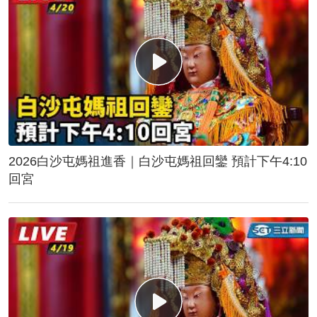
2026白沙屯媽祖進香｜白沙屯媽祖回鑾 預計下午4:10
回宮