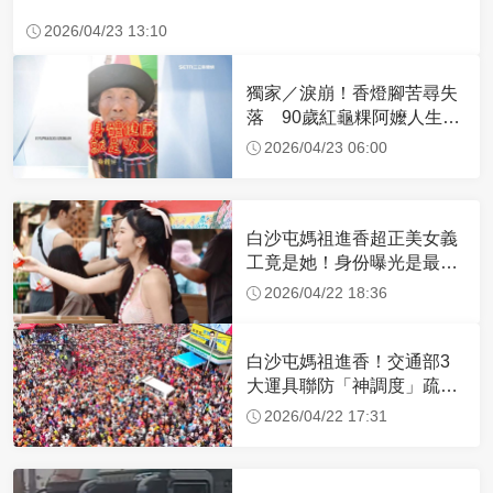
2026/04/23 13:10
獨家／淚崩！香燈腳苦尋失
落 90歲紅龜粿阿嬤人生謝
幕
2026/04/23 06:00
白沙屯媽祖進香超正美女義
工竟是她！身份曝光是最美
禮生 一輩子不結婚
2026/04/22 18:36
白沙屯媽祖進香！交通部3
大運具聯防「神調度」疏運
32.1萬創新高
2026/04/22 17:31