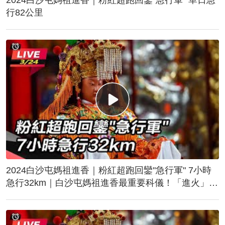
行82公里
2024白沙屯媽祖進香｜粉紅超跑回鑾"急行軍" 7小時
急行32km｜白沙屯媽祖進香最重要科儀！「進火」儀
式後起駕回鑾