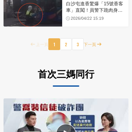
白沙屯進香驚爆「15號香客
車」直闖！員警下跪肉身擋
車：讓行人先過
2026/04/22 15:19
1
2
3
上一頁
下一頁
首次三媽同行