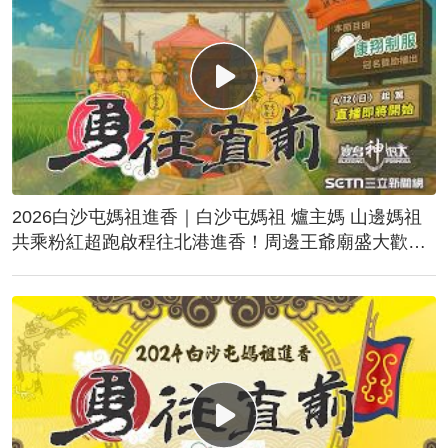
2026白沙屯媽祖進香｜白沙屯媽祖 爐主媽 山邊媽祖
共乘粉紅超跑啟程往北港進香！周邊王爺廟盛大歡
送！