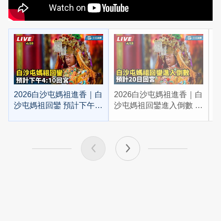
2026白沙屯媽祖進香｜白
2026白沙屯媽祖進香｜白
2
沙屯媽祖回鑾 預計下午
沙屯媽祖回鑾進入倒數 預
4:10回宮
計20日回宮