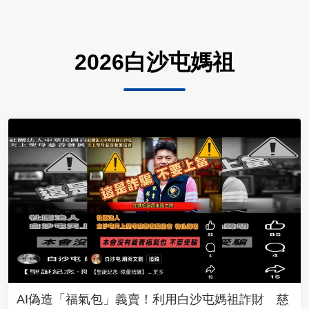
2026白沙屯媽祖
AI偽造「福氣包」義賣！利用白沙屯媽祖詐財 慈