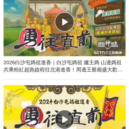
2026白沙屯媽祖進香｜白沙屯媽祖 爐主媽 山邊媽祖
共乘粉紅超跑啟程往北港進香！周邊王爺廟盛大歡
送！