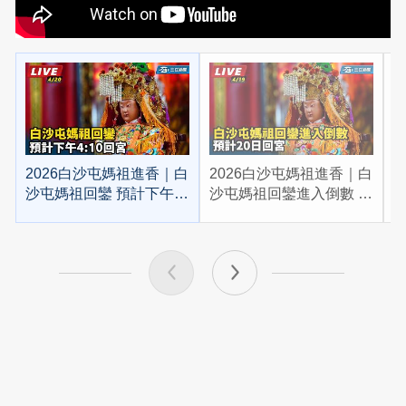
2026白沙屯媽祖進香｜白
2026白沙屯媽祖進香｜白
2
沙屯媽祖回鑾 預計下午
沙屯媽祖回鑾進入倒數 預
4:10回宮
計20日回宮