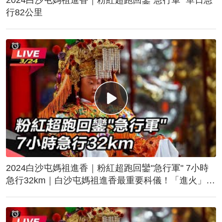
行82公里
2024白沙屯媽祖進香｜粉紅超跑回鑾"急行軍" 7小時
急行32km｜白沙屯媽祖進香最重要科儀！「進火」儀
式後起駕回鑾