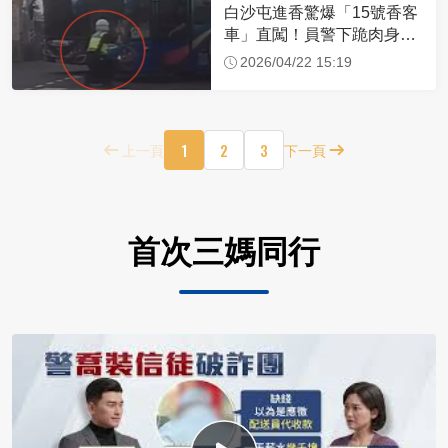
白沙屯進香驚爆「15號香客
車」直闖！員警下跪肉身擋
車：讓行人先過
2026/04/22 15:19
1
2
3
上一頁
下一頁
首次三媽同行