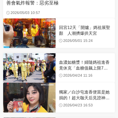
善會氣炸報警：惡劣至極
2026/05/03 10:57
回宮12天「開爐」媽祖展聖
顏 人潮擠爆拱天宮
2026/05/01 15:24
血濃如糖漿！婦隨媽祖進香
竟休克「血糖值飆上限7
倍」 醫曝原因
2026/04/24 11:16
獨家／白沙屯進香便當是她
捐的！超大咖天后見證神
蹟 一靠近媽祖就爆哭
2026/04/23 16:53