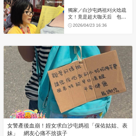
獨家／白沙屯媽祖刈火唸疏
文！竟是超大咖天后 包尿
布忍尿5小時不喊累
2026/04/23 16:36
女警產後血崩！姪女求白沙屯媽祖「保佑姑姑、表
妹」 網友心痛不捨孩子