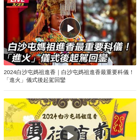
2024白沙屯媽祖進香｜白沙屯媽祖進香最重要科儀！
「進火」儀式後起駕回鑾