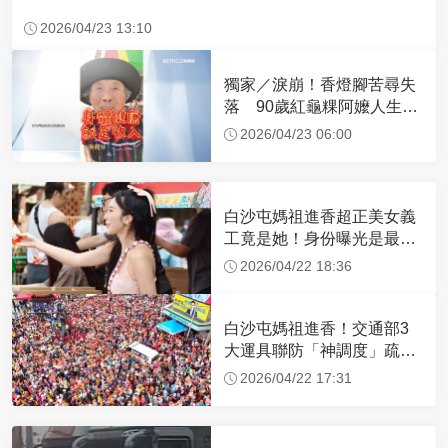
2026/04/23 13:10
獨家／淚崩！香燈腳苦尋失
落 90歲紅龜粿阿嬤人生謝
幕
2026/04/23 06:00
白沙屯媽祖進香超正美女義
工竟是她！身份曝光是最美
禮生 一輩子不結婚
2026/04/22 18:36
白沙屯媽祖進香！交通部3
大運具聯防「神調度」疏運
32.1萬創新高
2026/04/22 17:31