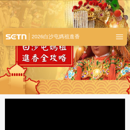
白沙屯媽祖進香全紀錄
2026白沙屯媽祖進香