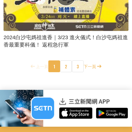
2024白沙屯媽祖進香｜3/23 進火儀式！白沙屯媽祖進
香最重要科儀！ 返程急行軍
1
2
3
上一頁
下一頁