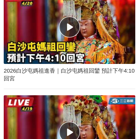
2026白沙屯媽祖進香｜白沙屯媽祖回鑾 預計下午4:10
回宮