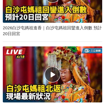
2026白沙屯媽祖進香｜白沙屯媽祖回鑾進入倒數 預計
20日回宮