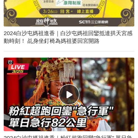
2024白沙屯媽祖進香｜白沙屯媽祖回鑾抵達拱天宮感
動時刻！ 乩身坐釘椅為媽祖婆回宮開路
2024白沙屯媽祖進香｜粉紅超跑回鑾"急行軍" 單日急