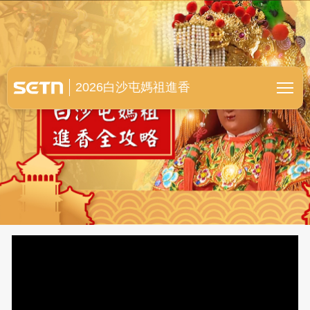
白沙屯媽祖進香全紀錄
2026白沙屯媽祖進香