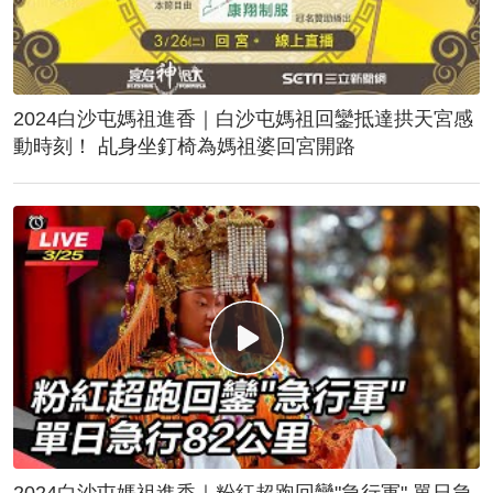
2024白沙屯媽祖進香｜白沙屯媽祖回鑾抵達拱天宮感
動時刻！ 乩身坐釘椅為媽祖婆回宮開路
2024白沙屯媽祖進香｜粉紅超跑回鑾"急行軍" 單日急