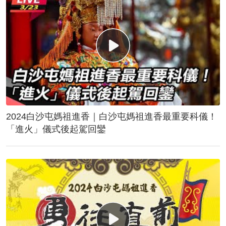
2024白沙屯媽祖進香｜白沙屯媽祖進香最重要科儀！
「進火」儀式後起駕回鑾