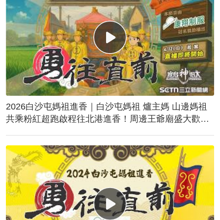
2026白沙屯媽祖進香｜白沙屯媽祖 爐主媽 山邊媽祖
共乘粉紅超跑啟程往北港進香！周邊王爺廟盛大歡
送！