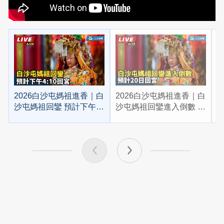
2026白沙屯媽祖進香｜白
2026白沙屯媽祖進香｜白
2
沙屯媽祖回鑾 預計下午
沙屯媽祖回鑾進入倒數 預
4:10回宮
計20日回宮