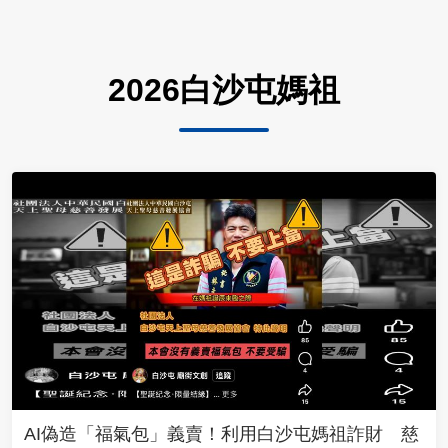
2026白沙屯媽祖
AI偽造「福氣包」義賣！利用白沙屯媽祖詐財 慈