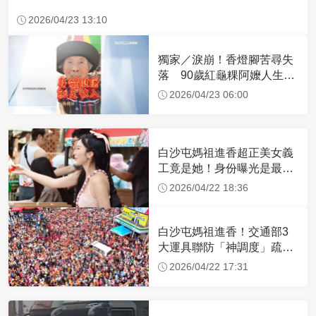
2026/04/23 13:10
獨家／淚崩！香燈腳苦尋失
落 90歲紅龜粿阿嬤人生謝
幕
2026/04/23 06:00
白沙屯媽祖進香超正美女義
工竟是她！身份曝光是最美
禮生 一輩子不結婚
2026/04/22 18:36
白沙屯媽祖進香！交通部3
大運具聯防「神調度」疏運
32.1萬創新高
2026/04/22 17:31