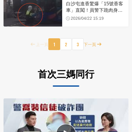
白沙屯進香驚爆「15號香客
車」直闖！員警下跪肉身擋
車：讓行人先過
2026/04/22 15:19
1
2
3
上一頁
下一頁
首次三媽同行