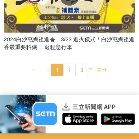
2024白沙屯媽祖進香｜3/23 進火儀式！白沙屯媽祖進
香最重要科儀！ 返程急行軍
1
2
3
上一頁
下一頁