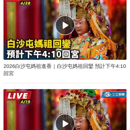
2026白沙屯媽祖進香｜白沙屯媽祖回鑾 預計下午4:10
回宮