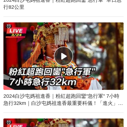
行82公里
2024白沙屯媽祖進香｜粉紅超跑回鑾"急行軍" 7小時
急行32km｜白沙屯媽祖進香最重要科儀！「進火」儀
式後起駕回鑾