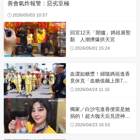
善會氣炸報警：惡劣至極
2026/05/03 10:57
回宮12天「開爐」媽祖展聖
顏 人潮擠爆拱天宮
2026/05/01 15:24
血濃如糖漿！婦隨媽祖進香
竟休克「血糖值飆上限7
倍」 醫曝原因
2026/04/24 11:16
獨家／白沙屯進香便當是她
捐的！超大咖天后見證神
蹟 一靠近媽祖就爆哭
2026/04/23 16:53