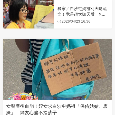
獨家／白沙屯媽祖刈火唸疏
文！竟是超大咖天后 包尿
布忍尿5小時不喊累
2026/04/23 16:36
女警產後血崩！姪女求白沙屯媽祖「保佑姑姑、表
妹」 網友心痛不捨孩子