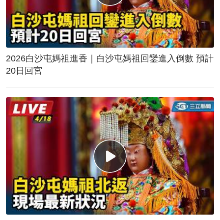
2026白沙屯媽祖進香｜白沙屯媽祖回鑾進入倒數 預計
20日回宮