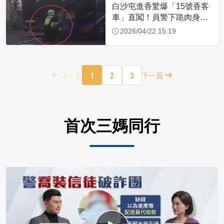
白沙屯進香驚爆「15號香客
車」直闖！員警下跪肉身擋
車：讓行人先過
2026/04/22 15:19
1
2
3
上一頁
下一頁
首次三媽同行