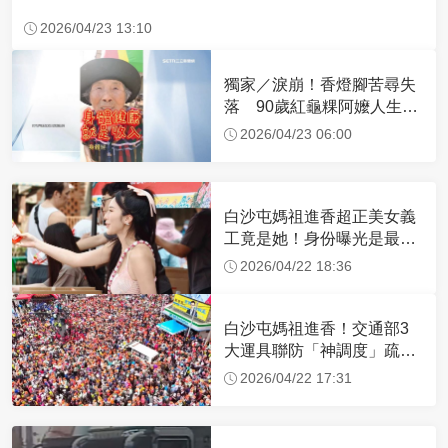
2026/04/23 13:10
獨家／淚崩！香燈腳苦尋失
落 90歲紅龜粿阿嬤人生謝
幕
2026/04/23 06:00
白沙屯媽祖進香超正美女義
工竟是她！身份曝光是最美
禮生 一輩子不結婚
2026/04/22 18:36
白沙屯媽祖進香！交通部3
大運具聯防「神調度」疏運
32.1萬創新高
2026/04/22 17:31