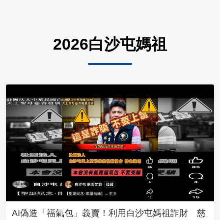
2026白沙屯媽祖
AI偽造「福氣包」義賣！利用白沙屯媽祖詐財 慈