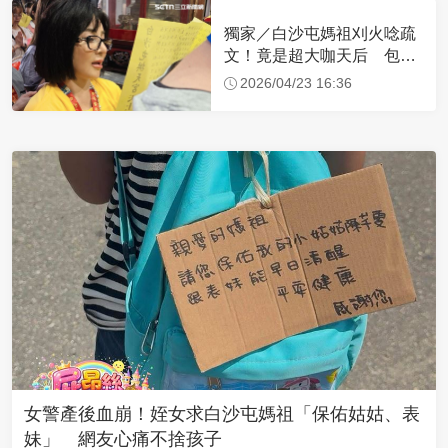
獨家／白沙屯媽祖刈火唸疏
文！竟是超大咖天后 包尿
布忍尿5小時不喊累
2026/04/23 16:36
女警產後血崩！姪女求白沙屯媽祖「保佑姑姑、表
妹」 網友心痛不捨孩子