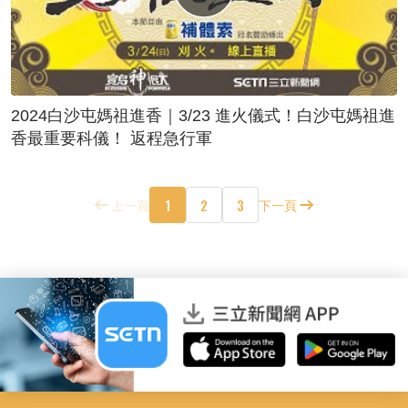
2024白沙屯媽祖進香｜3/23 進火儀式！白沙屯媽祖進
香最重要科儀！ 返程急行軍
1
2
3
上一頁
下一頁