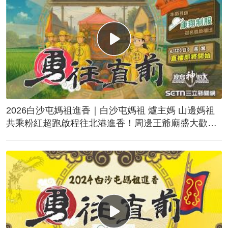
2026白沙屯媽祖進香｜白沙屯媽祖 爐主媽 山邊媽祖
共乘粉紅超跑啟程往北港進香！周邊王爺廟盛大歡
送！