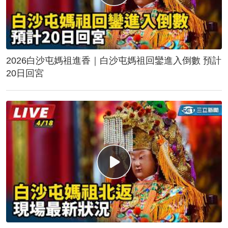
2026白沙屯媽祖進香｜白沙屯媽祖回鑾進入倒數 預計
20日回宮