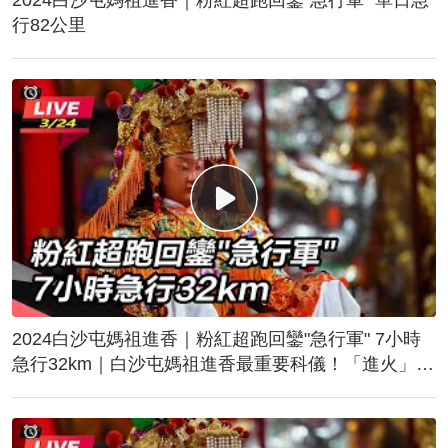
行82公里
2024白沙屯媽祖進香｜粉紅超跑回鑾"急行軍" 7小時
急行32km｜白沙屯媽祖進香最重要科儀！「進火」儀
式後起駕回鑾