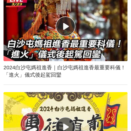
2024白沙屯媽祖進香｜白沙屯媽祖進香最重要科儀！
「進火」儀式後起駕回鑾