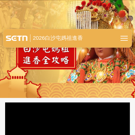
白沙屯媽祖進香全紀錄
2026白沙屯媽祖進香