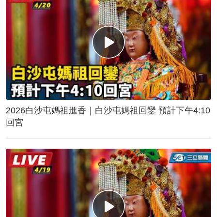
2026白沙屯媽祖進香｜白沙屯媽祖回鑾 預計下午4:10
回宮