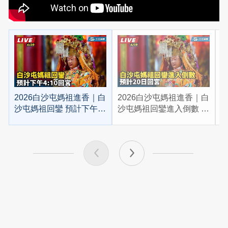
2026白沙屯媽祖進香｜白
2026白沙屯媽祖進香｜白
2
沙屯媽祖回鑾 預計下午
沙屯媽祖回鑾進入倒數 預
4:10回宮
計20日回宮