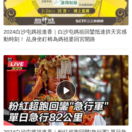
2024白沙屯媽祖進香｜白沙屯媽祖回鑾抵達拱天宮感
動時刻！ 乩身坐釘椅為媽祖婆回宮開路
2024白沙屯媽祖進香｜粉紅超跑回鑾"急行軍" 單日急