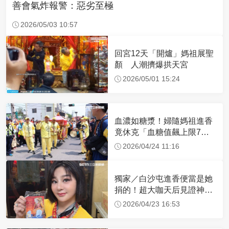
善會氣炸報警：惡劣至極
2026/05/03 10:57
回宮12天「開爐」媽祖展聖
顏 人潮擠爆拱天宮
2026/05/01 15:24
血濃如糖漿！婦隨媽祖進香
竟休克「血糖值飆上限7
倍」 醫曝原因
2026/04/24 11:16
獨家／白沙屯進香便當是她
捐的！超大咖天后見證神
蹟 一靠近媽祖就爆哭
2026/04/23 16:53