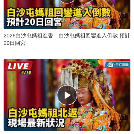
2026白沙屯媽祖進香｜白沙屯媽祖回鑾進入倒數 預計
20日回宮