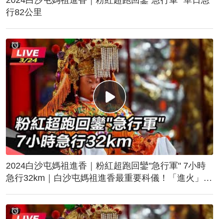
行82公里
2024白沙屯媽祖進香｜粉紅超跑回鑾"急行軍" 7小時
急行32km｜白沙屯媽祖進香最重要科儀！「進火」儀
式後起駕回鑾