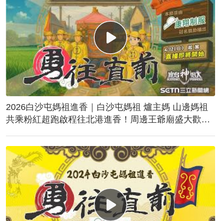
2026白沙屯媽祖進香｜白沙屯媽祖 爐主媽 山邊媽祖
共乘粉紅超跑啟程往北港進香！周邊王爺廟盛大歡
送！