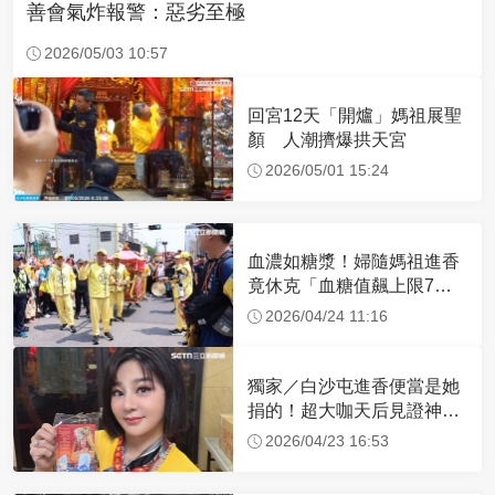
善會氣炸報警：惡劣至極
2026/05/03 10:57
回宮12天「開爐」媽祖展聖
顏 人潮擠爆拱天宮
2026/05/01 15:24
血濃如糖漿！婦隨媽祖進香
竟休克「血糖值飆上限7
倍」 醫曝原因
2026/04/24 11:16
獨家／白沙屯進香便當是她
捐的！超大咖天后見證神
蹟 一靠近媽祖就爆哭
2026/04/23 16:53