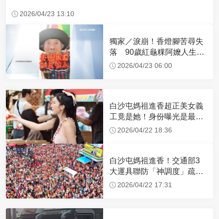
2026/04/23 13:10
獨家／淚崩！香燈腳苦尋失
落 90歲紅龜粿阿嬤人生謝
幕
2026/04/23 06:00
白沙屯媽祖進香超正美女義
工竟是她！身份曝光是最美
禮生 一輩子不結婚
2026/04/22 18:36
白沙屯媽祖進香！交通部3
大運具聯防「神調度」疏運
32.1萬創新高
2026/04/22 17:31