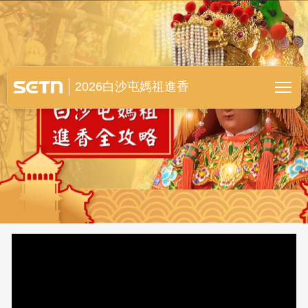
白沙屯媽祖進香全紀錄
2026白沙屯媽祖進香