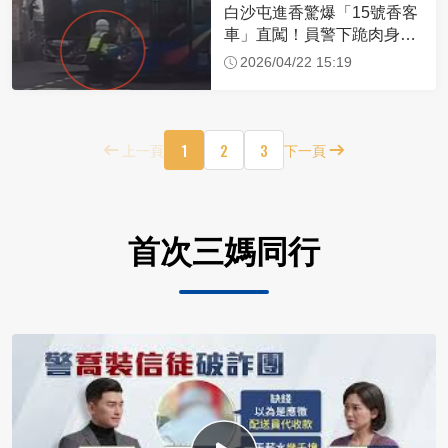
白沙屯進香驚爆「15號香客
車」直闖！員警下跪肉身擋
車：讓行人先過
2026/04/22 15:19
1
2
3
上一頁
下一頁
首次三媽同行