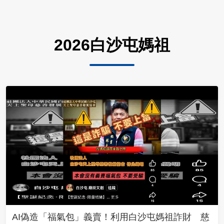
2026白沙屯媽祖
AI偽造「福氣包」義賣！利用白沙屯媽祖詐財 慈