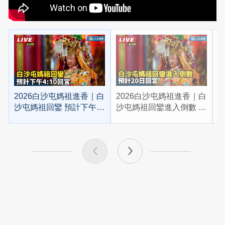
2026白沙屯媽祖進香｜白
2026白沙屯媽祖進香｜白
2
沙屯媽祖回鑾 預計下午
沙屯媽祖回鑾進入倒數 預
4:10回宮
計20日回宮