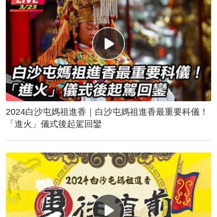
2024白沙屯媽祖進香｜白沙屯媽祖進香最重要科儀！
「進火」儀式後起駕回鑾