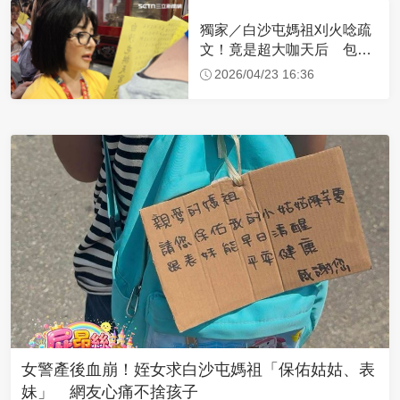
獨家／白沙屯媽祖刈火唸疏
文！竟是超大咖天后 包尿
布忍尿5小時不喊累
2026/04/23 16:36
女警產後血崩！姪女求白沙屯媽祖「保佑姑姑、表
妹」 網友心痛不捨孩子