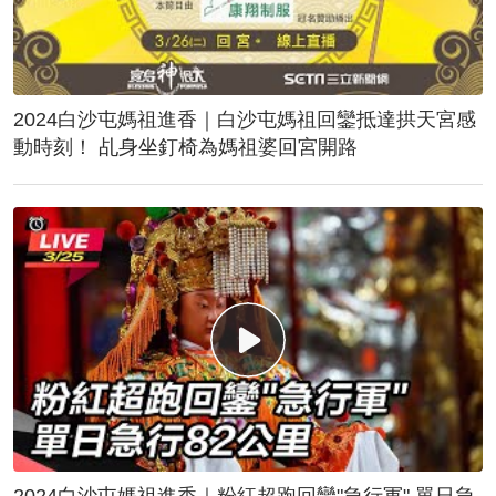
2024白沙屯媽祖進香｜白沙屯媽祖回鑾抵達拱天宮感
動時刻！ 乩身坐釘椅為媽祖婆回宮開路
2024白沙屯媽祖進香｜粉紅超跑回鑾"急行軍" 單日急