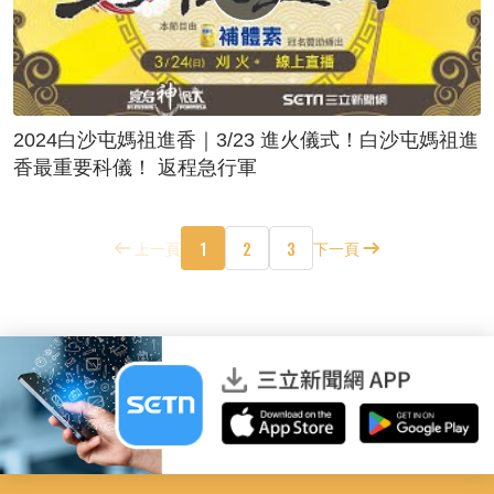
2024白沙屯媽祖進香｜3/23 進火儀式！白沙屯媽祖進
香最重要科儀！ 返程急行軍
1
2
3
上一頁
下一頁