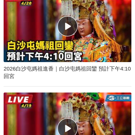
2026白沙屯媽祖進香｜白沙屯媽祖回鑾 預計下午4:10
回宮