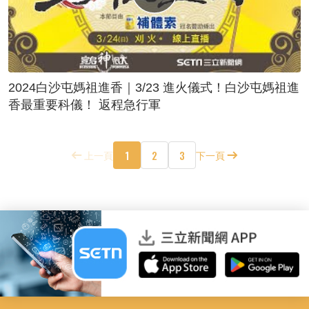
2024白沙屯媽祖進香｜3/23 進火儀式！白沙屯媽祖進
香最重要科儀！ 返程急行軍
1
2
3
上一頁
下一頁