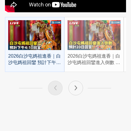
2026白沙屯媽祖進香｜白
2026白沙屯媽祖進香｜白
2
沙屯媽祖回鑾 預計下午
沙屯媽祖回鑾進入倒數 預
4:10回宮
計20日回宮