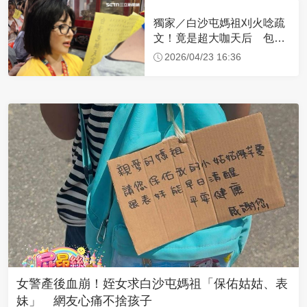
獨家／白沙屯媽祖刈火唸疏
文！竟是超大咖天后 包尿
布忍尿5小時不喊累
2026/04/23 16:36
女警產後血崩！姪女求白沙屯媽祖「保佑姑姑、表
妹」 網友心痛不捨孩子