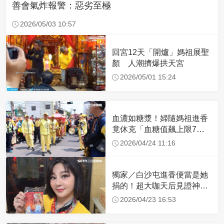
善會氣炸報警：惡劣至極
2026/05/03 10:57
回宮12天「開爐」媽祖展聖
顏 人潮擠爆拱天宮
2026/05/01 15:24
血濃如糖漿！婦隨媽祖進香
竟休克「血糖值飆上限7
倍」 醫曝原因
2026/04/24 11:16
獨家／白沙屯進香便當是她
捐的！超大咖天后見證神
蹟 一靠近媽祖就爆哭
2026/04/23 16:53