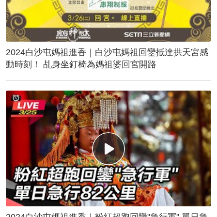
2024白沙屯媽祖進香｜白沙屯媽祖回鑾抵達拱天宮感
動時刻！ 乩身坐釘椅為媽祖婆回宮開路
2024白沙屯媽祖進香｜粉紅超跑回鑾"急行軍" 單日急