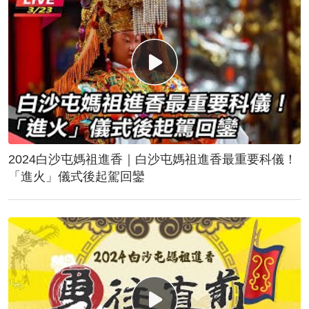
2024白沙屯媽祖進香｜白沙屯媽祖進香最重要科儀！
「進火」儀式後起駕回鑾