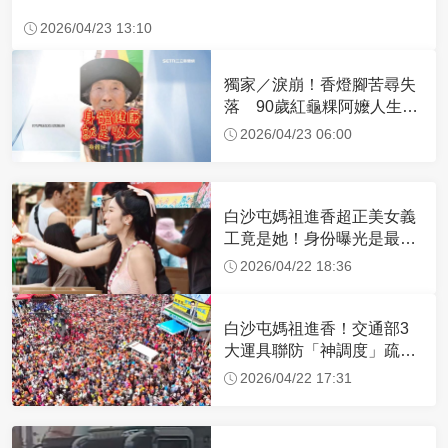
2026/04/23 13:10
獨家／淚崩！香燈腳苦尋失
落 90歲紅龜粿阿嬤人生謝
幕
2026/04/23 06:00
白沙屯媽祖進香超正美女義
工竟是她！身份曝光是最美
禮生 一輩子不結婚
2026/04/22 18:36
白沙屯媽祖進香！交通部3
大運具聯防「神調度」疏運
32.1萬創新高
2026/04/22 17:31