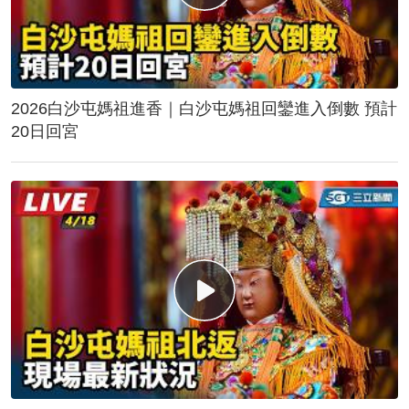
2026白沙屯媽祖進香｜白沙屯媽祖回鑾進入倒數 預計
20日回宮