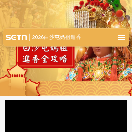
白沙屯媽祖進香全紀錄
2026白沙屯媽祖進香