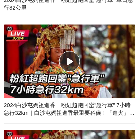
行82公里
2024白沙屯媽祖進香｜粉紅超跑回鑾"急行軍" 7小時
急行32km｜白沙屯媽祖進香最重要科儀！「進火」儀
式後起駕回鑾