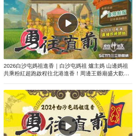
2026白沙屯媽祖進香｜白沙屯媽祖 爐主媽 山邊媽祖
共乘粉紅超跑啟程往北港進香！周邊王爺廟盛大歡
送！