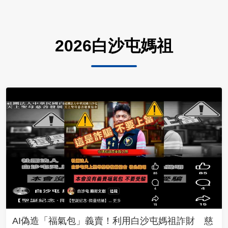
2026白沙屯媽祖
AI偽造「福氣包」義賣！利用白沙屯媽祖詐財 慈