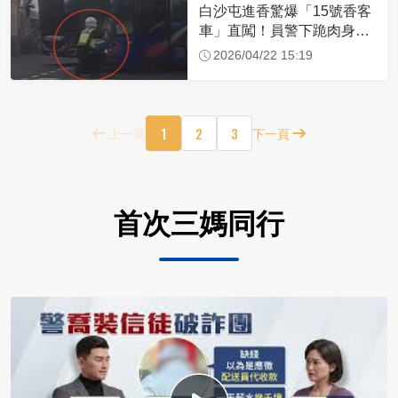
白沙屯進香驚爆「15號香客
車」直闖！員警下跪肉身擋
車：讓行人先過
2026/04/22 15:19
1
2
3
上一頁
下一頁
首次三媽同行