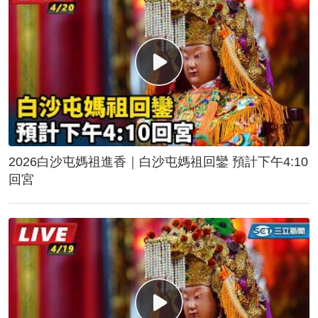
2026白沙屯媽祖進香｜白沙屯媽祖回鑾 預計下午4:10
回宮