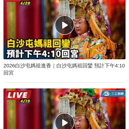
2026白沙屯媽祖進香｜白沙屯媽祖回鑾 預計下午4:10
回宮