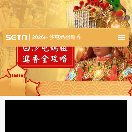
白沙屯媽祖進香全紀錄
2026白沙屯媽祖進香