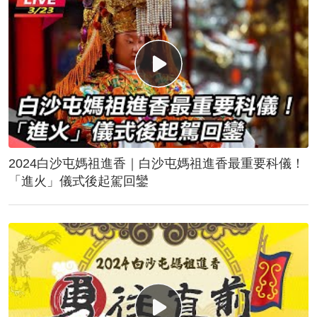
2024白沙屯媽祖進香｜白沙屯媽祖進香最重要科儀！
「進火」儀式後起駕回鑾