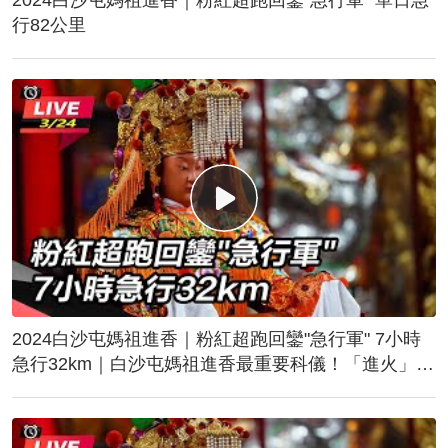
行82公里
2024白沙屯媽祖進香｜粉紅超跑回鑾"急行軍" 7小時
急行32km｜白沙屯媽祖進香最重要科儀！「進火」儀
式後起駕回鑾