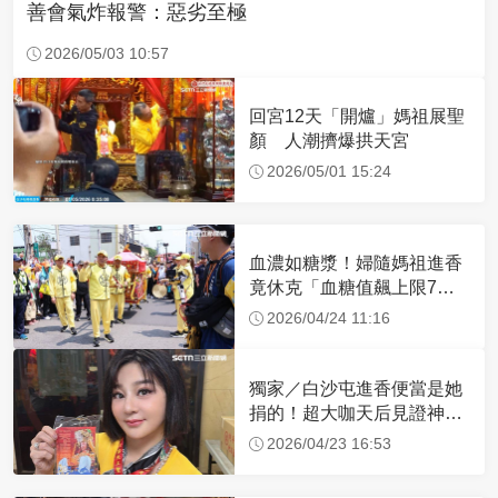
善會氣炸報警：惡劣至極
2026/05/03 10:57
回宮12天「開爐」媽祖展聖
顏 人潮擠爆拱天宮
2026/05/01 15:24
血濃如糖漿！婦隨媽祖進香
竟休克「血糖值飆上限7
倍」 醫曝原因
2026/04/24 11:16
獨家／白沙屯進香便當是她
捐的！超大咖天后見證神
蹟 一靠近媽祖就爆哭
2026/04/23 16:53