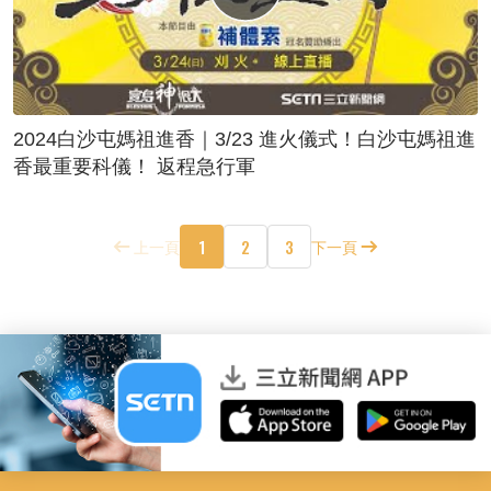
2024白沙屯媽祖進香｜3/23 進火儀式！白沙屯媽祖進
香最重要科儀！ 返程急行軍
1
2
3
上一頁
下一頁