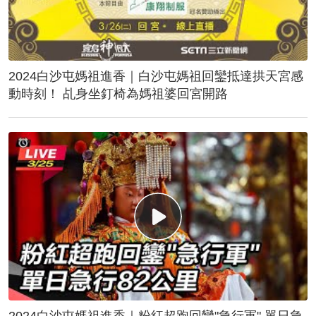
2024白沙屯媽祖進香｜白沙屯媽祖回鑾抵達拱天宮感
動時刻！ 乩身坐釘椅為媽祖婆回宮開路
2024白沙屯媽祖進香｜粉紅超跑回鑾"急行軍" 單日急