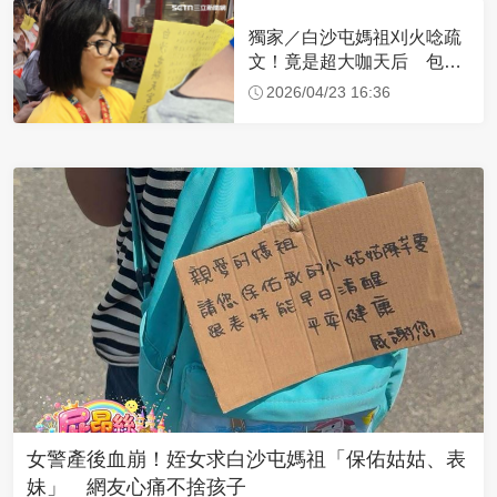
獨家／白沙屯媽祖刈火唸疏
文！竟是超大咖天后 包尿
布忍尿5小時不喊累
2026/04/23 16:36
女警產後血崩！姪女求白沙屯媽祖「保佑姑姑、表
妹」 網友心痛不捨孩子