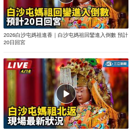
2026白沙屯媽祖進香｜白沙屯媽祖回鑾進入倒數 預計
20日回宮