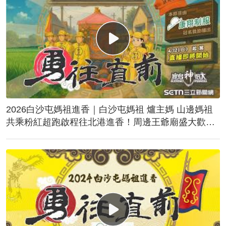
2026白沙屯媽祖進香｜白沙屯媽祖 爐主媽 山邊媽祖
共乘粉紅超跑啟程往北港進香！周邊王爺廟盛大歡
送！