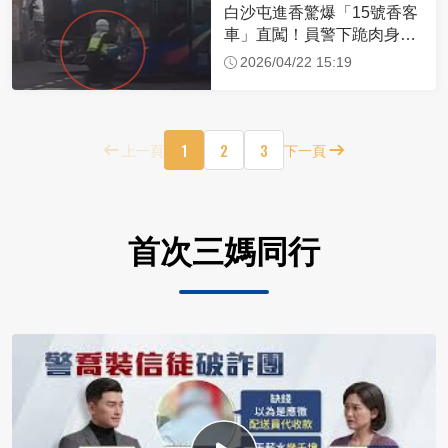
白沙屯進香驚爆「15號香客
車」直闖！員警下跪肉身擋
車：讓行人先過
2026/04/22 15:19
1
2
3
上一頁
下一頁
首次三媽同行