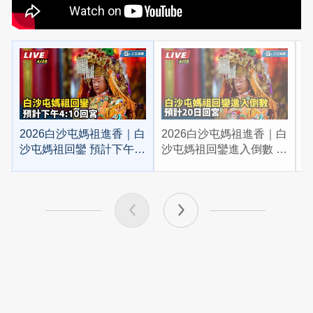
2026白沙屯媽祖進香｜白
2026白沙屯媽祖進香｜白
2
沙屯媽祖回鑾 預計下午
沙屯媽祖回鑾進入倒數 預
4:10回宮
計20日回宮