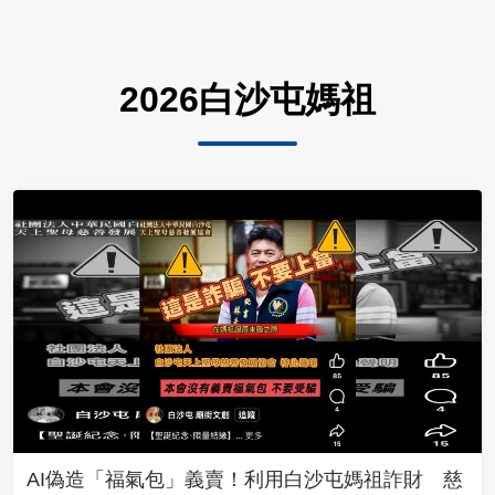
2026白沙屯媽祖
AI偽造「福氣包」義賣！利用白沙屯媽祖詐財 慈