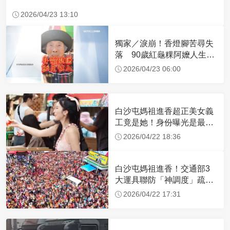
2026/04/23 13:10
獨家／淚崩！香燈腳苦尋失
落 90歲紅龜粿阿嬤人生謝
幕
2026/04/23 06:00
白沙屯媽祖進香超正美女義
工竟是她！身份曝光是最美
禮生 一輩子不結婚
2026/04/22 18:36
白沙屯媽祖進香！交通部3
大運具聯防「神調度」疏運
32.1萬創新高
2026/04/22 17:31