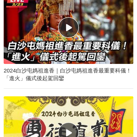
2024白沙屯媽祖進香｜白沙屯媽祖進香最重要科儀！
「進火」儀式後起駕回鑾