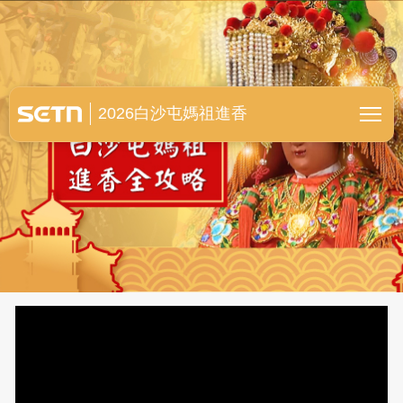
白沙屯媽祖進香全紀錄
2026白沙屯媽祖進香