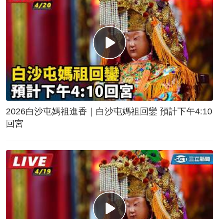
2026白沙屯媽祖進香｜白沙屯媽祖回鑾 預計下午4:10
回宮