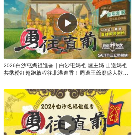
2026白沙屯媽祖進香｜白沙屯媽祖 爐主媽 山邊媽祖
共乘粉紅超跑啟程往北港進香！周邊王爺廟盛大歡
送！