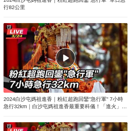
行82公里
2024白沙屯媽祖進香｜粉紅超跑回鑾"急行軍" 7小時
急行32km｜白沙屯媽祖進香最重要科儀！「進火」儀
式後起駕回鑾