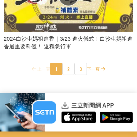
2024白沙屯媽祖進香｜3/23 進火儀式！白沙屯媽祖進
香最重要科儀！ 返程急行軍
1
2
3
上一頁
下一頁