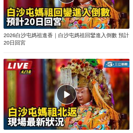
2026白沙屯媽祖進香｜白沙屯媽祖回鑾進入倒數 預計
20日回宮