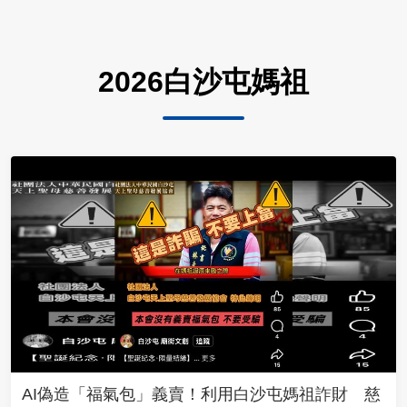
2026白沙屯媽祖
AI偽造「福氣包」義賣！利用白沙屯媽祖詐財 慈