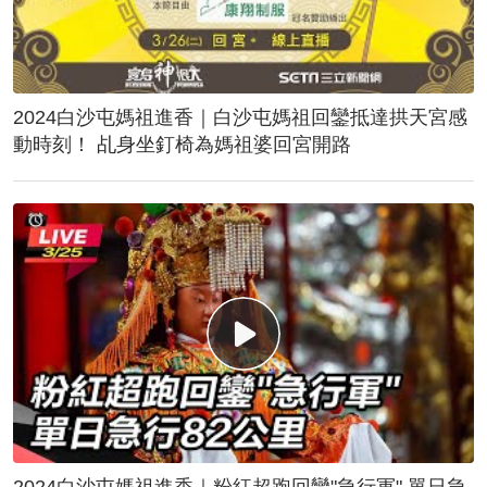
2024白沙屯媽祖進香｜白沙屯媽祖回鑾抵達拱天宮感
動時刻！ 乩身坐釘椅為媽祖婆回宮開路
2024白沙屯媽祖進香｜粉紅超跑回鑾"急行軍" 單日急