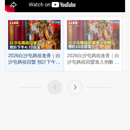
2026白沙屯媽祖進香｜白
2026白沙屯媽祖進香｜白
2
沙屯媽祖回鑾 預計下午
沙屯媽祖回鑾進入倒數 預
4:10回宮
計20日回宮