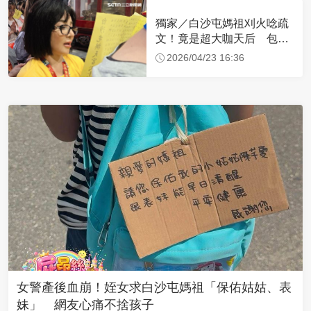
獨家／白沙屯媽祖刈火唸疏
文！竟是超大咖天后 包尿
布忍尿5小時不喊累
2026/04/23 16:36
女警產後血崩！姪女求白沙屯媽祖「保佑姑姑、表
妹」 網友心痛不捨孩子