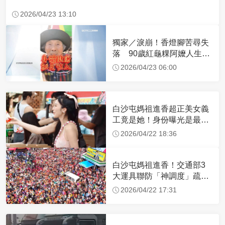
2026/04/23 13:10
獨家／淚崩！香燈腳苦尋失
落 90歲紅龜粿阿嬤人生謝
幕
2026/04/23 06:00
白沙屯媽祖進香超正美女義
工竟是她！身份曝光是最美
禮生 一輩子不結婚
2026/04/22 18:36
白沙屯媽祖進香！交通部3
大運具聯防「神調度」疏運
32.1萬創新高
2026/04/22 17:31