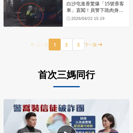
白沙屯進香驚爆「15號香客
車」直闖！員警下跪肉身擋
車：讓行人先過
2026/04/22 15:19
1
2
3
上一頁
下一頁
首次三媽同行