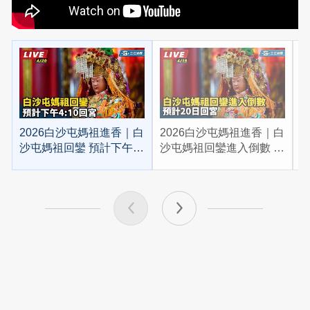
2026白沙屯媽祖進香｜白
2026白沙屯媽祖進香｜白
2
沙屯媽祖回鑾 預計下午
沙屯媽祖回鑾進入倒數 預
4:10回宮
計20日回宮