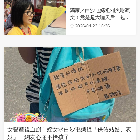
獨家／白沙屯媽祖刈火唸疏
文！竟是超大咖天后 包尿
布忍尿5小時不喊累
2026/04/23 16:36
女警產後血崩！姪女求白沙屯媽祖「保佑姑姑、表
妹」 網友心痛不捨孩子