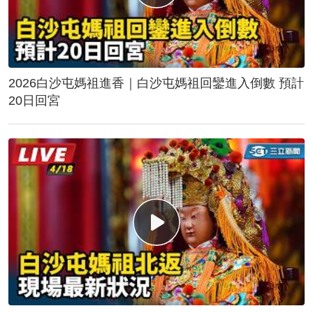
2026白沙屯媽祖進香｜白沙屯媽祖回鑾進入倒數 預計
20日回宮