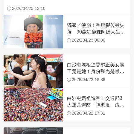
2026/04/23 13:10
獨家／淚崩！香燈腳苦尋失
落 90歲紅龜粿阿嬤人生謝
幕
2026/04/23 06:00
白沙屯媽祖進香超正美女義
工竟是她！身份曝光是最美
禮生 一輩子不結婚
2026/04/22 18:36
白沙屯媽祖進香！交通部3
大運具聯防「神調度」疏運
32.1萬創新高
2026/04/22 17:31