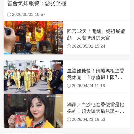
善會氣炸報警：惡劣至極
2026/05/03 10:57
回宮12天「開爐」媽祖展聖
顏 人潮擠爆拱天宮
2026/05/01 15:24
血濃如糖漿！婦隨媽祖進香
竟休克「血糖值飆上限7
倍」 醫曝原因
2026/04/24 11:16
獨家／白沙屯進香便當是她
捐的！超大咖天后見證神
蹟 一靠近媽祖就爆哭
2026/04/23 16:53