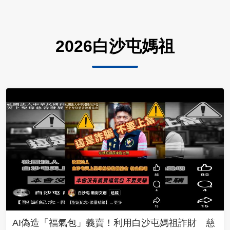
2026白沙屯媽祖
AI偽造「福氣包」義賣！利用白沙屯媽祖詐財 慈