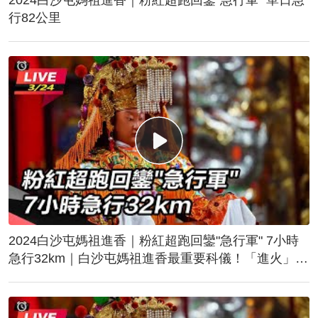
行82公里
2024白沙屯媽祖進香｜粉紅超跑回鑾"急行軍" 7小時
急行32km｜白沙屯媽祖進香最重要科儀！「進火」儀
式後起駕回鑾