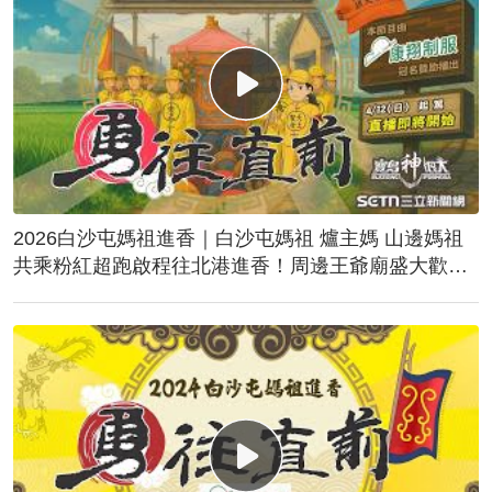
2026白沙屯媽祖進香｜白沙屯媽祖 爐主媽 山邊媽祖
共乘粉紅超跑啟程往北港進香！周邊王爺廟盛大歡
送！