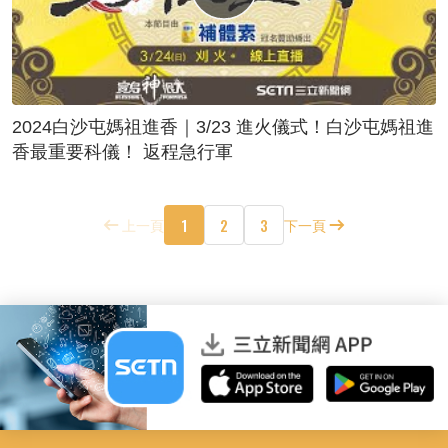
2024白沙屯媽祖進香｜3/23 進火儀式！白沙屯媽祖進
香最重要科儀！ 返程急行軍
1
2
3
上一頁
下一頁