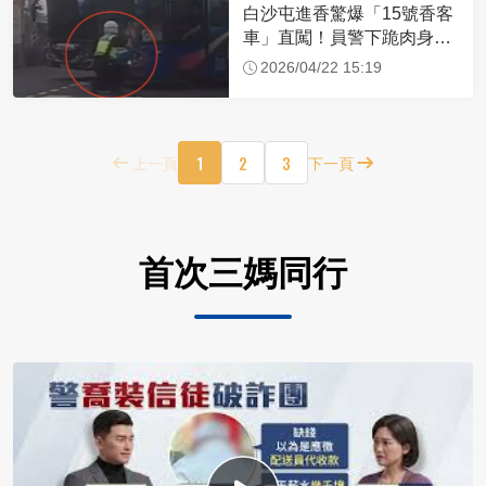
白沙屯進香驚爆「15號香客
車」直闖！員警下跪肉身擋
車：讓行人先過
2026/04/22 15:19
1
2
3
上一頁
下一頁
首次三媽同行