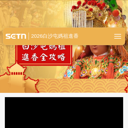
白沙屯媽祖進香全紀錄
2026白沙屯媽祖進香