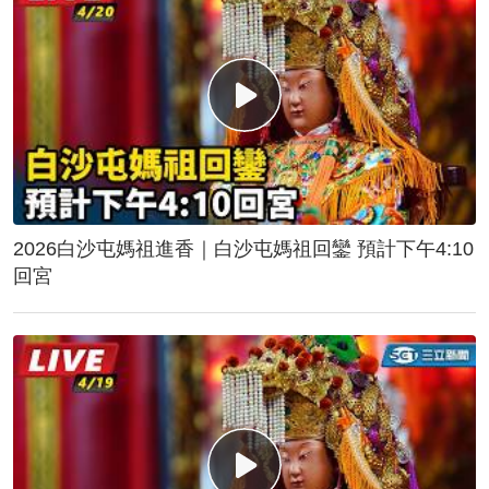
2026白沙屯媽祖進香｜白沙屯媽祖回鑾 預計下午4:10
回宮