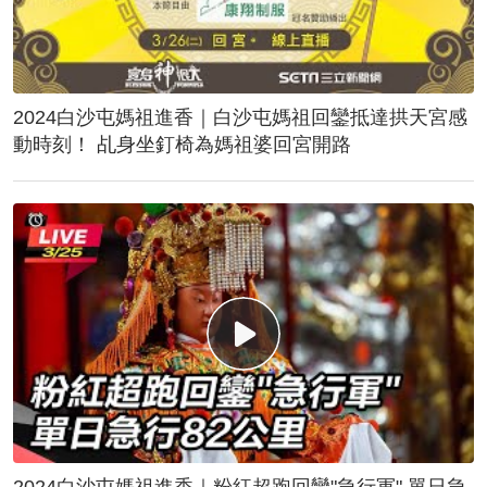
2024白沙屯媽祖進香｜白沙屯媽祖回鑾抵達拱天宮感
動時刻！ 乩身坐釘椅為媽祖婆回宮開路
2024白沙屯媽祖進香｜粉紅超跑回鑾"急行軍" 單日急