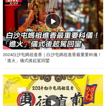
2024白沙屯媽祖進香｜白沙屯媽祖進香最重要科儀！
「進火」儀式後起駕回鑾