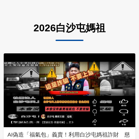
2026白沙屯媽祖
AI偽造「福氣包」義賣！利用白沙屯媽祖詐財 慈