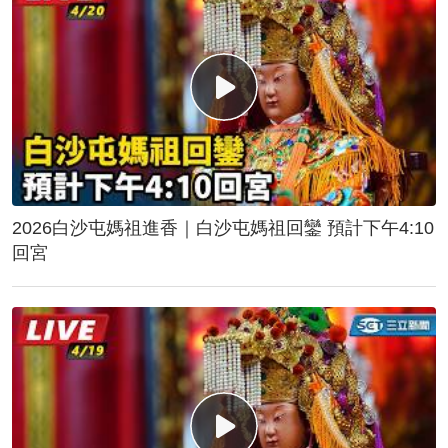
2026白沙屯媽祖進香｜白沙屯媽祖回鑾 預計下午4:10
回宮