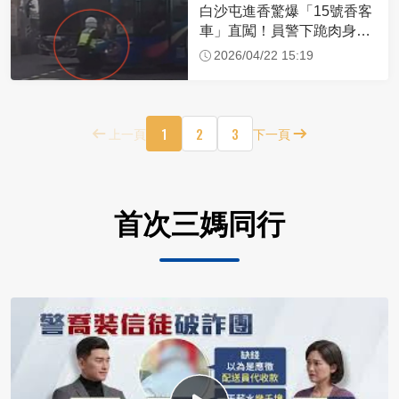
白沙屯進香驚爆「15號香客
車」直闖！員警下跪肉身擋
車：讓行人先過
2026/04/22 15:19
1
2
3
上一頁
下一頁
首次三媽同行