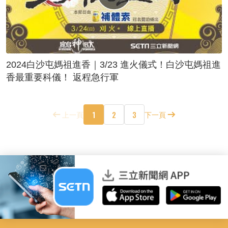
2024白沙屯媽祖進香｜3/23 進火儀式！白沙屯媽祖進
香最重要科儀！ 返程急行軍
1
2
3
上一頁
下一頁