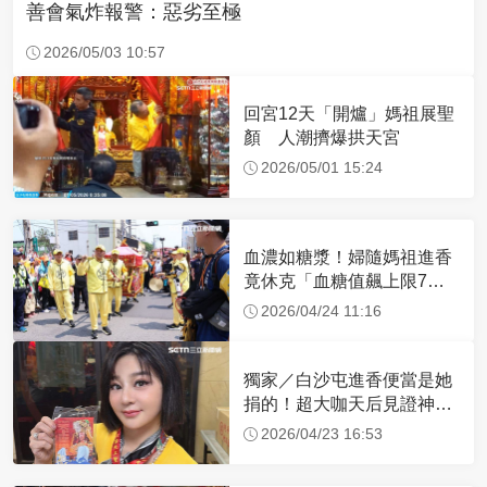
善會氣炸報警：惡劣至極
2026/05/03 10:57
回宮12天「開爐」媽祖展聖
顏 人潮擠爆拱天宮
2026/05/01 15:24
血濃如糖漿！婦隨媽祖進香
竟休克「血糖值飆上限7
倍」 醫曝原因
2026/04/24 11:16
獨家／白沙屯進香便當是她
捐的！超大咖天后見證神
蹟 一靠近媽祖就爆哭
2026/04/23 16:53