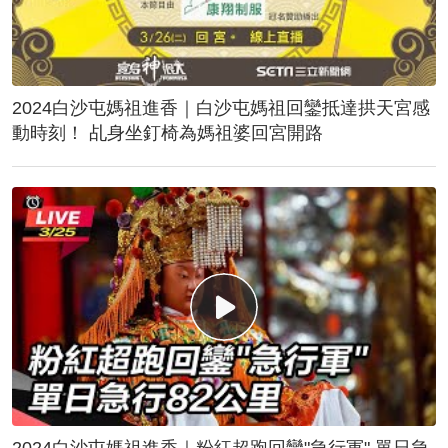
2024白沙屯媽祖進香｜白沙屯媽祖回鑾抵達拱天宮感
動時刻！ 乩身坐釘椅為媽祖婆回宮開路
2024白沙屯媽祖進香｜粉紅超跑回鑾"急行軍" 單日急