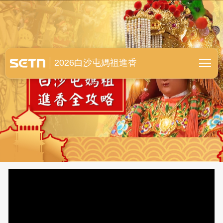
白沙屯媽祖進香全紀錄
2026白沙屯媽祖進香