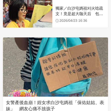
獨家／白沙屯媽祖刈火唸疏
文！竟是超大咖天后 包尿
布忍尿5小時不喊累
2026/04/23 16:36
女警產後血崩！姪女求白沙屯媽祖「保佑姑姑、表
妹」 網友心痛不捨孩子