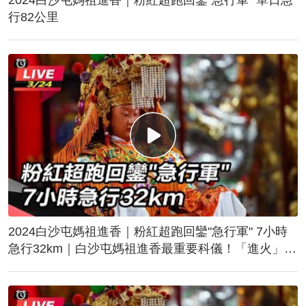
行82公里
2024白沙屯媽祖進香｜粉紅超跑回鑾"急行軍" 7小時
急行32km｜白沙屯媽祖進香最重要科儀！「進火」儀
式後起駕回鑾