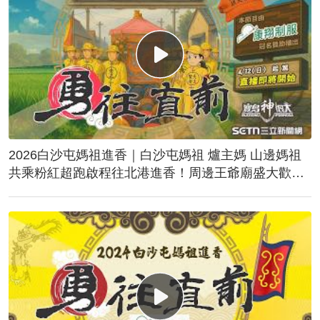
2026白沙屯媽祖進香｜白沙屯媽祖 爐主媽 山邊媽祖
共乘粉紅超跑啟程往北港進香！周邊王爺廟盛大歡
送！