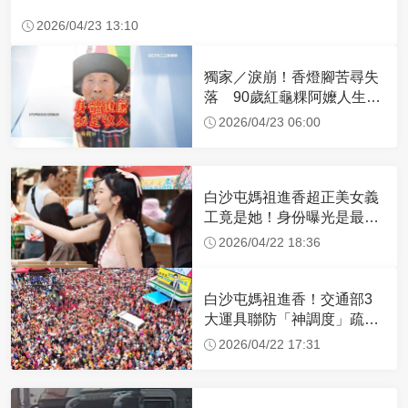
2026/04/23 13:10
獨家／淚崩！香燈腳苦尋失
落 90歲紅龜粿阿嬤人生謝
幕
2026/04/23 06:00
白沙屯媽祖進香超正美女義
工竟是她！身份曝光是最美
禮生 一輩子不結婚
2026/04/22 18:36
白沙屯媽祖進香！交通部3
大運具聯防「神調度」疏運
32.1萬創新高
2026/04/22 17:31