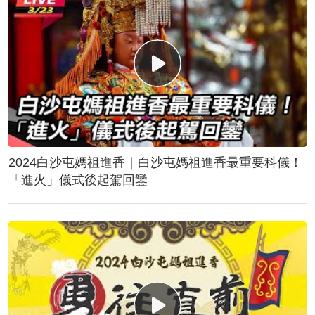
2024白沙屯媽祖進香｜白沙屯媽祖進香最重要科儀！
「進火」儀式後起駕回鑾