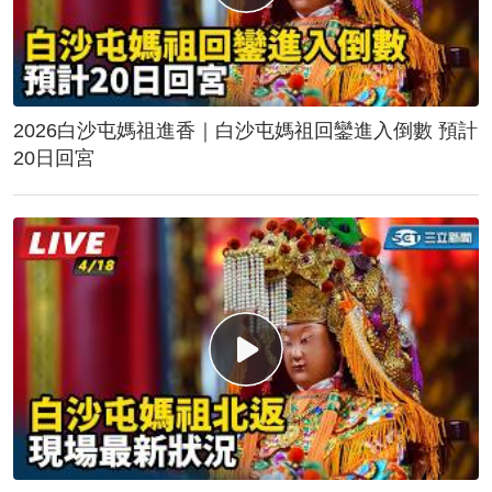
2026白沙屯媽祖進香｜白沙屯媽祖回鑾進入倒數 預計
20日回宮