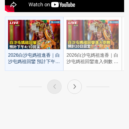
2026白沙屯媽祖進香｜白
2026白沙屯媽祖進香｜白
2
沙屯媽祖回鑾 預計下午
沙屯媽祖回鑾進入倒數 預
4:10回宮
計20日回宮