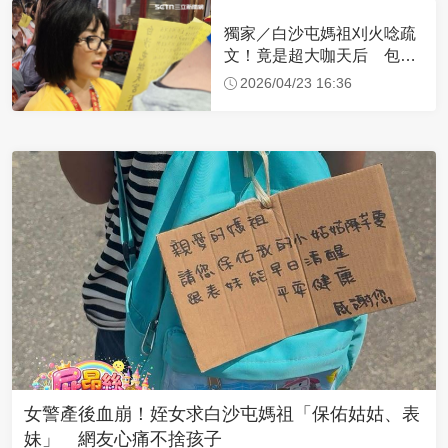
獨家／白沙屯媽祖刈火唸疏
文！竟是超大咖天后 包尿
布忍尿5小時不喊累
2026/04/23 16:36
女警產後血崩！姪女求白沙屯媽祖「保佑姑姑、表
妹」 網友心痛不捨孩子