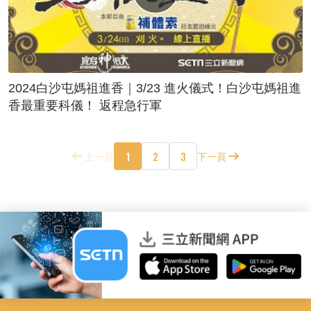
2024白沙屯媽祖進香｜3/23 進火儀式！白沙屯媽祖進
香最重要科儀！ 返程急行軍
1
2
3
上一頁
下一頁