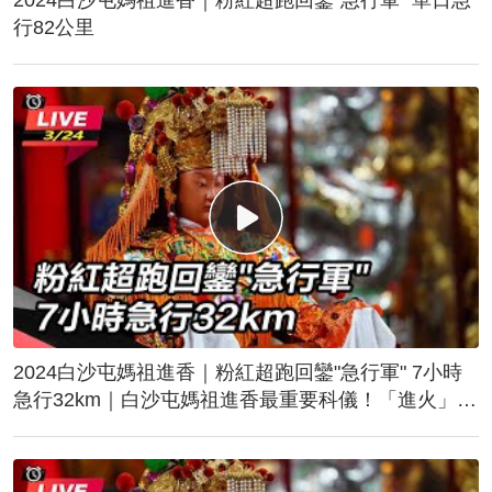
行82公里
2024白沙屯媽祖進香｜粉紅超跑回鑾"急行軍" 7小時
急行32km｜白沙屯媽祖進香最重要科儀！「進火」儀
式後起駕回鑾