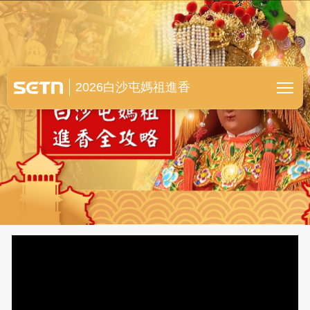
白沙屯媽祖進香全紀錄
2026白沙屯媽祖進香