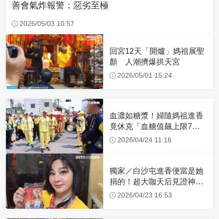
善會氣炸報警：惡劣至極
2026/05/03 10:57
回宮12天「開爐」媽祖展聖
顏 人潮擠爆拱天宮
2026/05/01 15:24
血濃如糖漿！婦隨媽祖進香
竟休克「血糖值飆上限7
倍」 醫曝原因
2026/04/24 11:16
獨家／白沙屯進香便當是她
捐的！超大咖天后見證神
蹟 一靠近媽祖就爆哭
2026/04/23 16:53