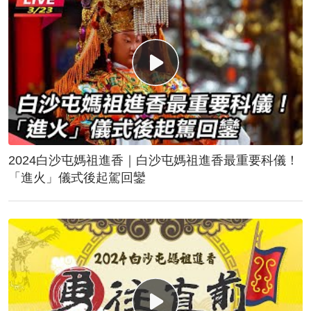
2024白沙屯媽祖進香｜白沙屯媽祖進香最重要科儀！
「進火」儀式後起駕回鑾