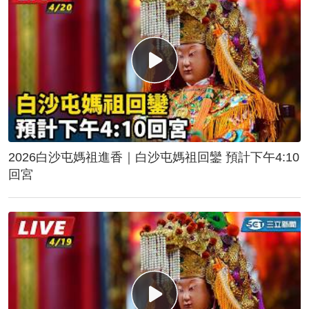
2026白沙屯媽祖進香｜白沙屯媽祖回鑾 預計下午4:10
回宮