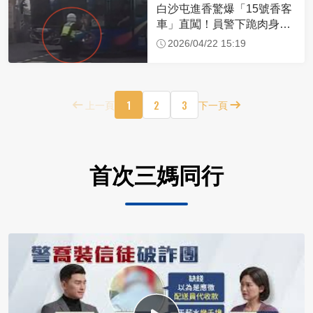
白沙屯進香驚爆「15號香客
車」直闖！員警下跪肉身擋
車：讓行人先過
2026/04/22 15:19
1
2
3
上一頁
下一頁
首次三媽同行