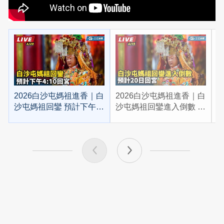
2026白沙屯媽祖進香｜白
2026白沙屯媽祖進香｜白
2
沙屯媽祖回鑾 預計下午
沙屯媽祖回鑾進入倒數 預
4:10回宮
計20日回宮