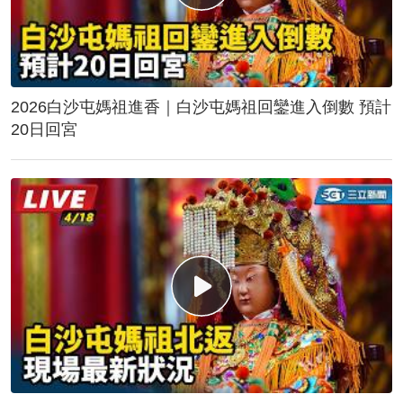
2026白沙屯媽祖進香｜白沙屯媽祖回鑾進入倒數 預計
20日回宮