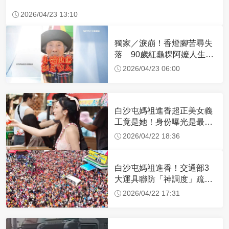
2026/04/23 13:10
獨家／淚崩！香燈腳苦尋失
落 90歲紅龜粿阿嬤人生謝
幕
2026/04/23 06:00
白沙屯媽祖進香超正美女義
工竟是她！身份曝光是最美
禮生 一輩子不結婚
2026/04/22 18:36
白沙屯媽祖進香！交通部3
大運具聯防「神調度」疏運
32.1萬創新高
2026/04/22 17:31