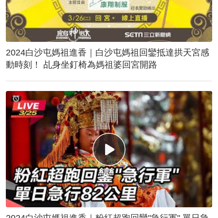
2024白沙屯媽祖進香｜白沙屯媽祖回鑾抵達拱天宮感
動時刻！ 乩身坐釘椅為媽祖婆回宮開路
2024白沙屯媽祖進香｜粉紅超跑回鑾"急行軍" 單日急