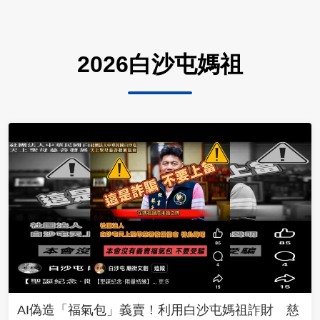
2026白沙屯媽祖
AI偽造「福氣包」義賣！利用白沙屯媽祖詐財 慈