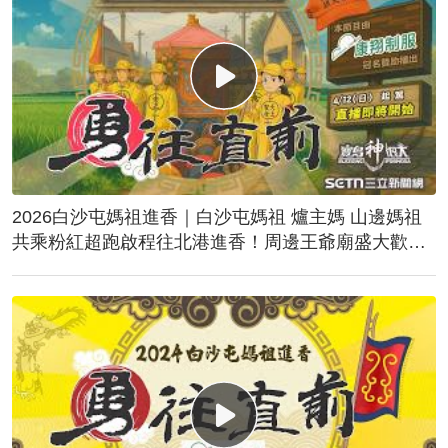
2026白沙屯媽祖進香｜白沙屯媽祖 爐主媽 山邊媽祖
共乘粉紅超跑啟程往北港進香！周邊王爺廟盛大歡
送！