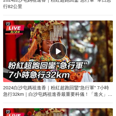
行82公里
2024白沙屯媽祖進香｜粉紅超跑回鑾"急行軍" 7小時
急行32km｜白沙屯媽祖進香最重要科儀！「進火」儀
式後起駕回鑾