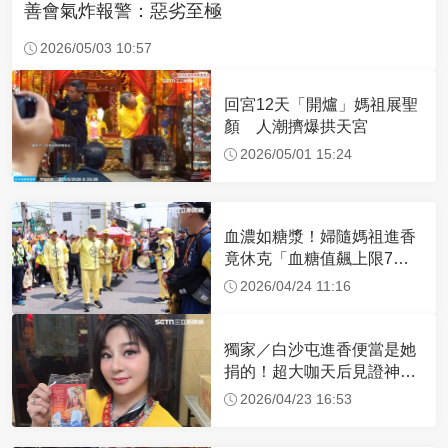
善會氣炸報警：惡劣至極
2026/05/03 10:57
回宮12天「開爐」媽祖展聖
顏 人潮擠爆拱天宮
2026/05/01 15:24
血濃如糖漿！婦隨媽祖進香
竟休克「血糖值飆上限7
倍」 醫曝原因
2026/04/24 11:16
獨家／白沙屯進香便當是她
捐的！超大咖天后見證神
蹟 一靠近媽祖就爆哭
2026/04/23 16:53