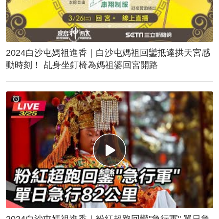
2024白沙屯媽祖進香｜白沙屯媽祖回鑾抵達拱天宮感
動時刻！ 乩身坐釘椅為媽祖婆回宮開路
2024白沙屯媽祖進香｜粉紅超跑回鑾"急行軍" 單日急