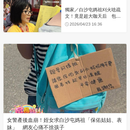
獨家／白沙屯媽祖刈火唸疏
文！竟是超大咖天后 包尿
布忍尿5小時不喊累
2026/04/23 16:36
女警產後血崩！姪女求白沙屯媽祖「保佑姑姑、表
妹」 網友心痛不捨孩子