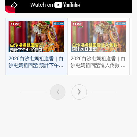
2026白沙屯媽祖進香｜白
2026白沙屯媽祖進香｜白
2
沙屯媽祖回鑾 預計下午
沙屯媽祖回鑾進入倒數 預
4:10回宮
計20日回宮