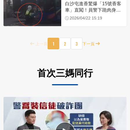
白沙屯進香驚爆「15號香客
車」直闖！員警下跪肉身擋
車：讓行人先過
2026/04/22 15:19
1
2
3
上一頁
下一頁
首次三媽同行