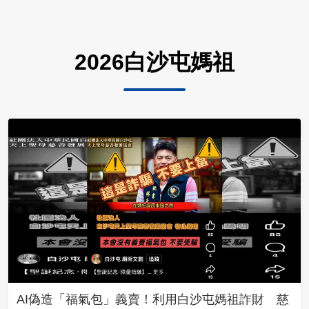
2026白沙屯媽祖
AI偽造「福氣包」義賣！利用白沙屯媽祖詐財 慈