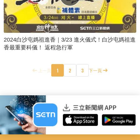
2024白沙屯媽祖進香｜3/23 進火儀式！白沙屯媽祖進
香最重要科儀！ 返程急行軍
1
2
3
上一頁
下一頁