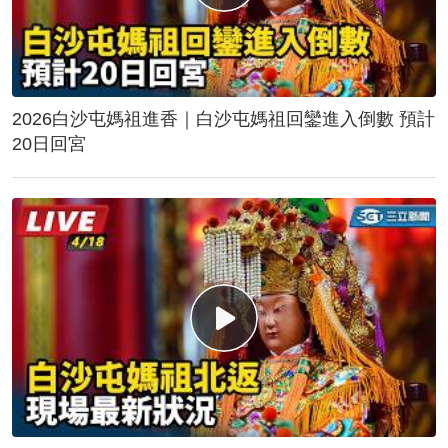
2026白沙屯媽祖進香｜白沙屯媽祖回鑾進入倒數 預計
20日回宮