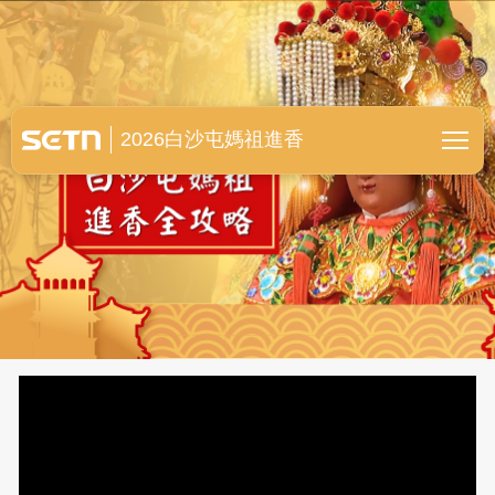
白沙屯媽祖進香全紀錄
2026白沙屯媽祖進香