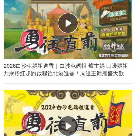
2026白沙屯媽祖進香｜白沙屯媽祖 爐主媽 山邊媽祖
共乘粉紅超跑啟程往北港進香！周邊王爺廟盛大歡
送！