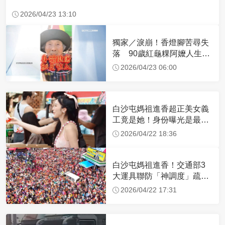
2026/04/23 13:10
獨家／淚崩！香燈腳苦尋失
落 90歲紅龜粿阿嬤人生謝
幕
2026/04/23 06:00
白沙屯媽祖進香超正美女義
工竟是她！身份曝光是最美
禮生 一輩子不結婚
2026/04/22 18:36
白沙屯媽祖進香！交通部3
大運具聯防「神調度」疏運
32.1萬創新高
2026/04/22 17:31