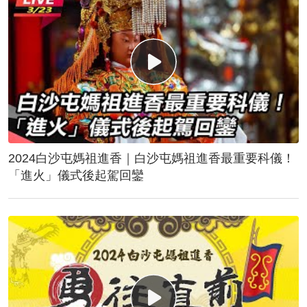
2024白沙屯媽祖進香｜白沙屯媽祖進香最重要科儀！
「進火」儀式後起駕回鑾