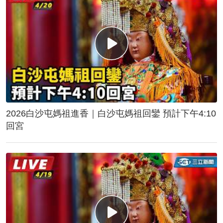
2026白沙屯媽祖進香｜白沙屯媽祖回鑾 預計下午4:10
回宮