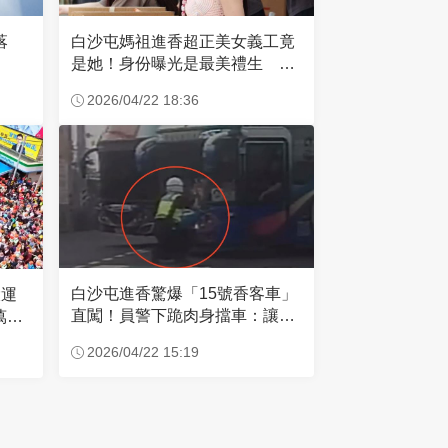
失落
白沙屯媽祖進香超正美女義工竟
是她！身份曝光是最美禮生 一
輩子不結婚
2026/04/22 18:36
白沙屯進香驚爆「15號香客車」
大運
直闖！員警下跪肉身擋車：讓行
萬創
人先過
2026/04/22 15:19