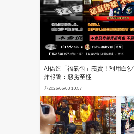
AI偽造「福氣包」義賣！利用白
炸報警：惡劣至極
2026/05/03 10:57