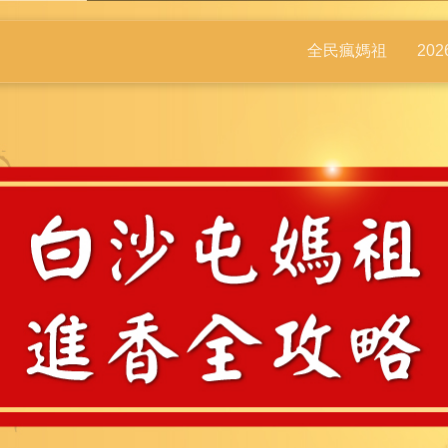
全民瘋媽祖
20