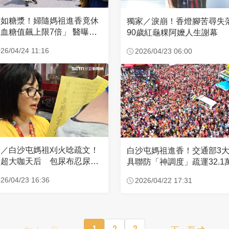
濃如糖漿！婦隨媽祖進香竟休
獨家／淚崩！香燈腳苦尋
血糖值飆上限7倍」 醫曝原
90歲紅龜粿阿嬤人生謝幕
26/04/24 11:16
2026/04/23 06:00
家／白沙屯媽祖刈火唸疏文！
白沙屯媽祖進香！交通部3
超大咖天后 包尿布忍尿5
具聯防「神調度」疏運32.1
時不喊累
新高
26/04/23 16:36
2026/04/22 17:31
上一頁
1
2
3
下一頁