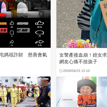
沙屯媽祖詐財 慈善會氣
女警產後血崩！姪女
網友心痛不捨孩子
2026/04/23 13:10