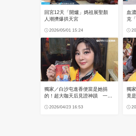
回宮12天「開爐」媽祖展聖顏
血
人潮擠爆拱天宮
克「
因
2026/05/01 15:24
20
獨家／白沙屯進香便當是她捐
獨
的！超大咖天后見證神蹟 一靠
竟是
近媽祖就爆哭
小
2026/04/23 16:53
20