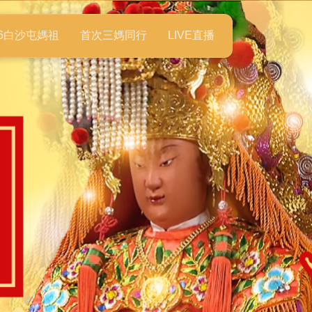
26白沙屯媽祖
首次三媽同行
LIVE直播