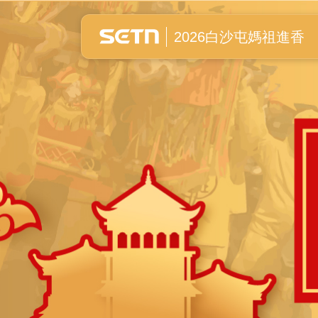
白沙屯媽祖進香全紀錄
2026白沙屯媽祖進香