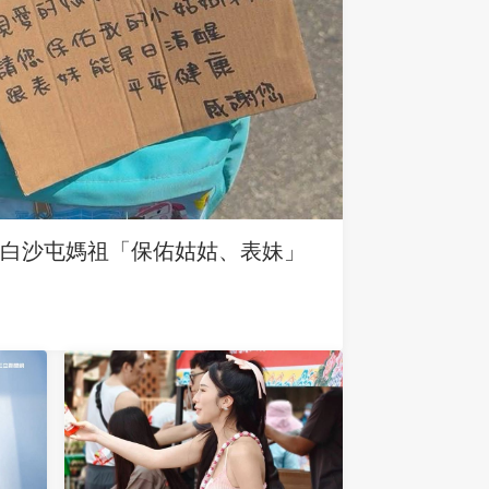
求白沙屯媽祖「保佑姑姑、表妹」