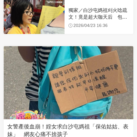
獨家／白沙屯媽祖刈火唸疏
文！竟是超大咖天后 包尿
布忍尿5小時不喊累
2026/04/23 16:36
女警產後血崩！姪女求白沙屯媽祖「保佑姑姑、表
妹」 網友心痛不捨孩子