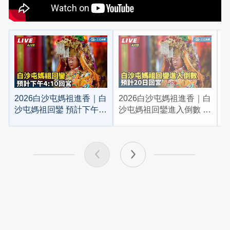
2026白沙屯媽祖進香｜白
2026白沙屯媽祖進香｜白
2
沙屯媽祖回鑾 預計下午
沙屯媽祖回鑾進入倒數 預
4:10回宮
計20日回宮