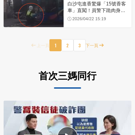
白沙屯進香驚爆「15號香客
車」直闖！員警下跪肉身擋
車：讓行人先過
2026/04/22 15:19
1
2
3
上一頁
下一頁
首次三媽同行