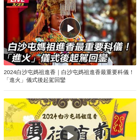
2024白沙屯媽祖進香｜白沙屯媽祖進香最重要科儀！
「進火」儀式後起駕回鑾