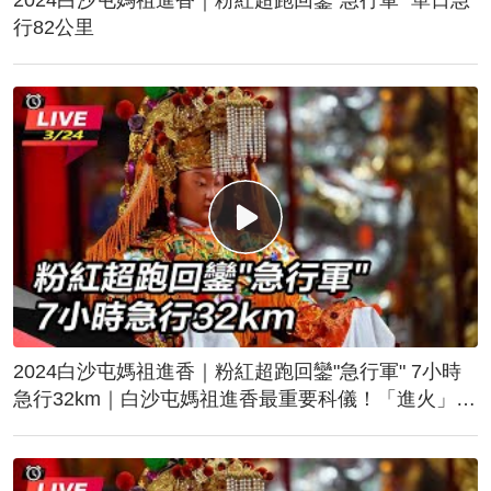
行82公里
2024白沙屯媽祖進香｜粉紅超跑回鑾"急行軍" 7小時
急行32km｜白沙屯媽祖進香最重要科儀！「進火」儀
式後起駕回鑾