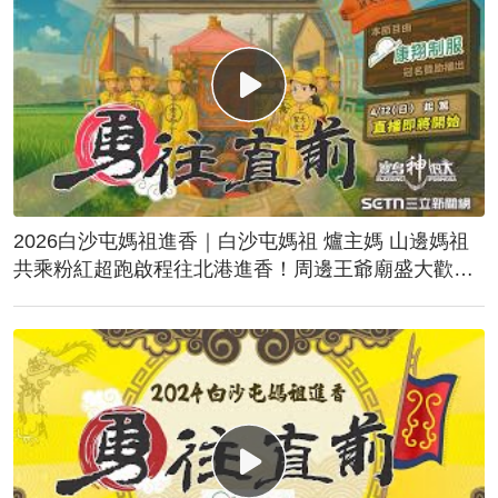
2026白沙屯媽祖進香｜白沙屯媽祖 爐主媽 山邊媽祖
共乘粉紅超跑啟程往北港進香！周邊王爺廟盛大歡
送！