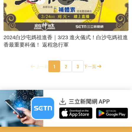
2024白沙屯媽祖進香｜3/23 進火儀式！白沙屯媽祖進
香最重要科儀！ 返程急行軍
1
2
3
上一頁
下一頁