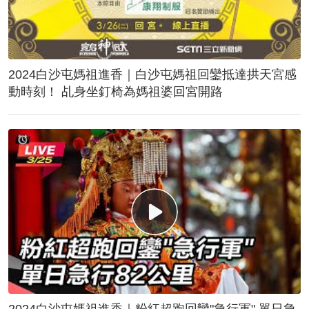
2024白沙屯媽祖進香｜白沙屯媽祖回鑾抵達拱天宮感
動時刻！ 乩身坐釘椅為媽祖婆回宮開路
2024白沙屯媽祖進香｜粉紅超跑回鑾"急行軍" 單日急