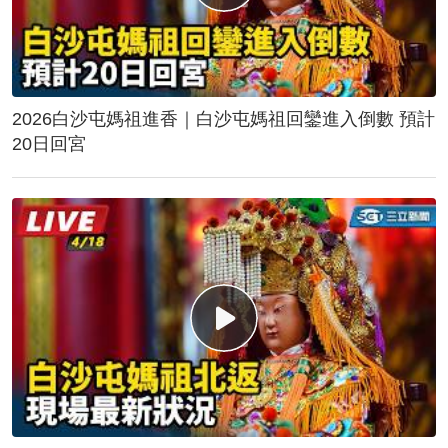
2026白沙屯媽祖進香｜白沙屯媽祖回鑾進入倒數 預計
20日回宮