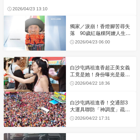
2026/04/23 13:10
獨家／淚崩！香燈腳苦尋失
落 90歲紅龜粿阿嬤人生謝
幕
2026/04/23 06:00
白沙屯媽祖進香超正美女義
工竟是她！身份曝光是最美
禮生 一輩子不結婚
2026/04/22 18:36
白沙屯媽祖進香！交通部3
大運具聯防「神調度」疏運
32.1萬創新高
2026/04/22 17:31