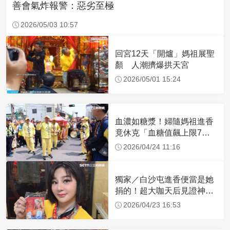
善會氣炸報警：惡劣至極
2026/05/03 10:57
回宮12天「開爐」媽祖展聖
顏 人潮擠爆拱天宮
2026/05/01 15:24
血濃如糖漿！婦隨媽祖進香
竟休克「血糖值飆上限7
倍」 醫曝原因
2026/04/24 11:16
獨家／白沙屯進香便當是她
捐的！超大咖天后見證神
蹟 一靠近媽祖就爆哭
2026/04/23 16:53