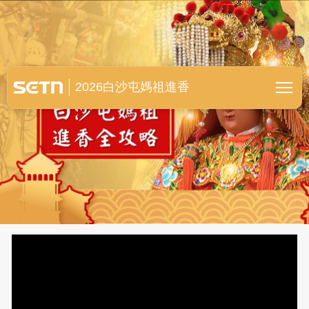
白沙屯媽祖進香全紀錄
2026白沙屯媽祖進香