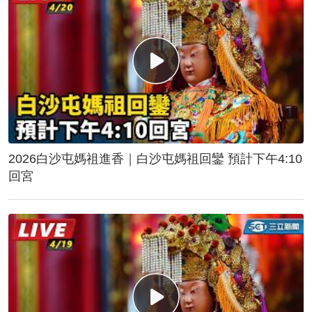
2026白沙屯媽祖進香｜白沙屯媽祖回鑾 預計下午4:10
回宮