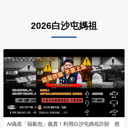
2026白沙屯媽祖
AI偽造「福氣包」義賣！利用白沙屯媽祖詐財 慈