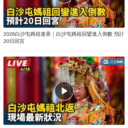
2026白沙屯媽祖進香｜白沙屯媽祖回鑾進入倒數 預計
20日回宮