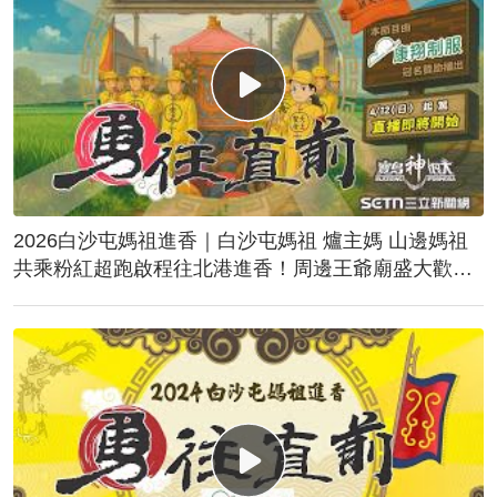
2026白沙屯媽祖進香｜白沙屯媽祖 爐主媽 山邊媽祖
共乘粉紅超跑啟程往北港進香！周邊王爺廟盛大歡
送！