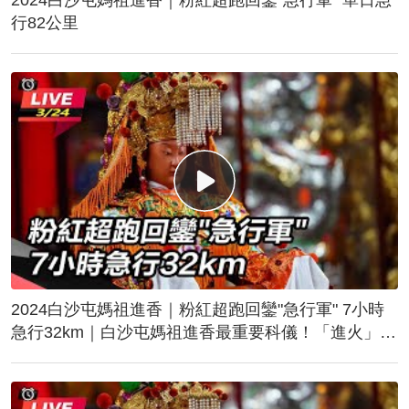
行82公里
2024白沙屯媽祖進香｜粉紅超跑回鑾"急行軍" 7小時
急行32km｜白沙屯媽祖進香最重要科儀！「進火」儀
式後起駕回鑾