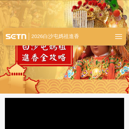
白沙屯媽祖進香全紀錄
2026白沙屯媽祖進香