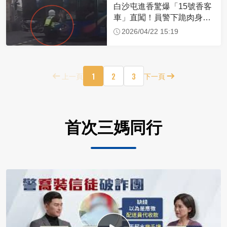
白沙屯進香驚爆「15號香客
車」直闖！員警下跪肉身擋
車：讓行人先過
2026/04/22 15:19
1
2
3
上一頁
下一頁
首次三媽同行