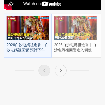
2026白沙屯媽祖進香｜白
2026白沙屯媽祖進香｜白
2
沙屯媽祖回鑾 預計下午
沙屯媽祖回鑾進入倒數 預
4:10回宮
計20日回宮