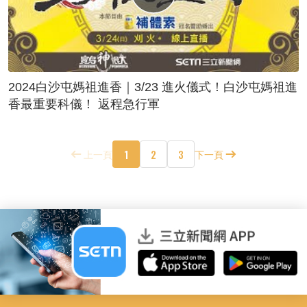
2024白沙屯媽祖進香｜3/23 進火儀式！白沙屯媽祖進
香最重要科儀！ 返程急行軍
1
2
3
上一頁
下一頁