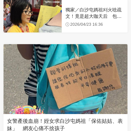
獨家／白沙屯媽祖刈火唸疏
文！竟是超大咖天后 包尿
布忍尿5小時不喊累
2026/04/23 16:36
女警產後血崩！姪女求白沙屯媽祖「保佑姑姑、表
妹」 網友心痛不捨孩子