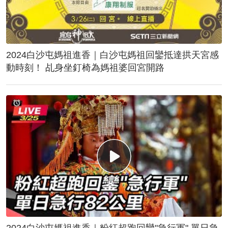
2024白沙屯媽祖進香｜白沙屯媽祖回鑾抵達拱天宮感
動時刻！ 乩身坐釘椅為媽祖婆回宮開路
2024白沙屯媽祖進香｜粉紅超跑回鑾"急行軍" 單日急