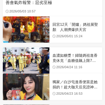
善會氣炸報警：惡劣至極
2026/05/03 10:57
回宮12天「開爐」媽祖展聖
顏 人潮擠爆拱天宮
2026/05/01 15:24
血濃如糖漿！婦隨媽祖進香
竟休克「血糖值飆上限7
倍」 醫曝原因
2026/04/24 11:16
獨家／白沙屯進香便當是她
捐的！超大咖天后見證神
蹟 一靠近媽祖就爆哭
2026/04/23 16:53