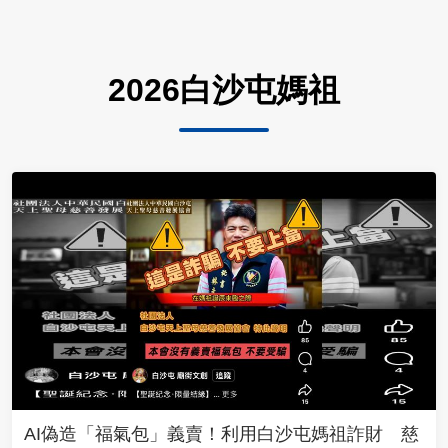
2026白沙屯媽祖
AI偽造「福氣包」義賣！利用白沙屯媽祖詐財 慈