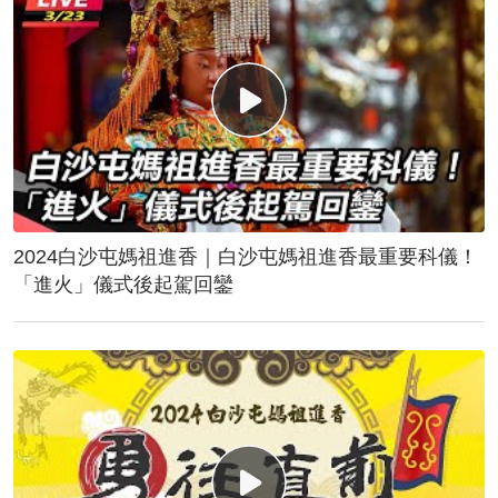
2024白沙屯媽祖進香｜白沙屯媽祖進香最重要科儀！
「進火」儀式後起駕回鑾