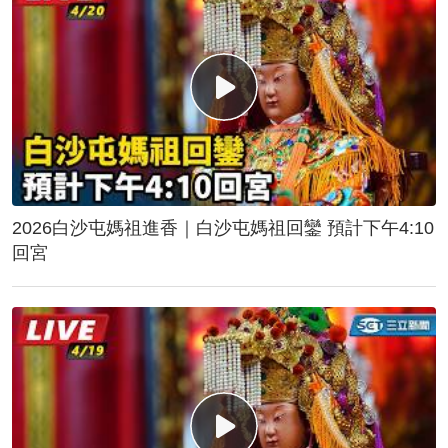
2026白沙屯媽祖進香｜白沙屯媽祖回鑾 預計下午4:10
回宮