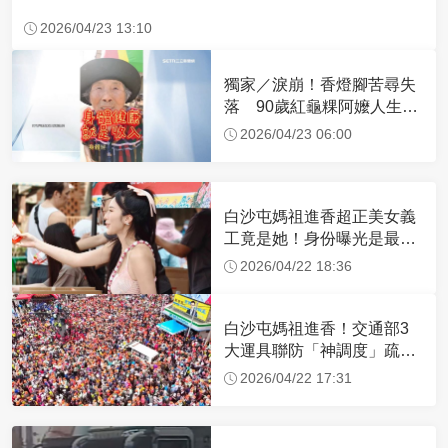
2026/04/23 13:10
獨家／淚崩！香燈腳苦尋失
落 90歲紅龜粿阿嬤人生謝
幕
2026/04/23 06:00
白沙屯媽祖進香超正美女義
工竟是她！身份曝光是最美
禮生 一輩子不結婚
2026/04/22 18:36
白沙屯媽祖進香！交通部3
大運具聯防「神調度」疏運
32.1萬創新高
2026/04/22 17:31