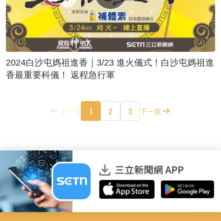
2024白沙屯媽祖進香｜3/23 進火儀式！白沙屯媽祖進
香最重要科儀！ 返程急行軍
1
2
3
上一頁
下一頁