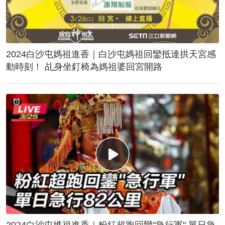
2024白沙屯媽祖進香｜白沙屯媽祖回鑾抵達拱天宮感
動時刻！ 乩身坐釘椅為媽祖婆回宮開路
2024白沙屯媽祖進香｜粉紅超跑回鑾"急行軍" 單日急