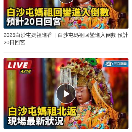
2026白沙屯媽祖進香｜白沙屯媽祖回鑾進入倒數 預計
20日回宮