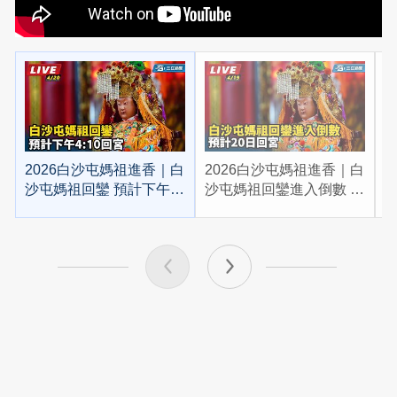
2026白沙屯媽祖進香｜白
2026白沙屯媽祖進香｜白
2
沙屯媽祖回鑾 預計下午
沙屯媽祖回鑾進入倒數 預
4:10回宮
計20日回宮