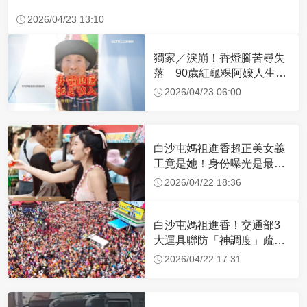
2026/04/23 13:10
獨家／淚崩！香燈腳苦尋失
落 90歲紅龜粿阿嬤人生謝
幕
2026/04/23 06:00
白沙屯媽祖進香超正美女義
工竟是她！身份曝光是最美
禮生 一輩子不結婚
2026/04/22 18:36
白沙屯媽祖進香！交通部3
大運具聯防「神調度」疏運
32.1萬創新高
2026/04/22 17:31