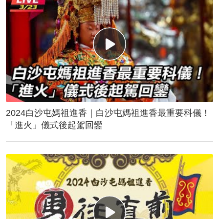
2024白沙屯媽祖進香｜白沙屯媽祖進香最重要科儀！
「進火」儀式後起駕回鑾