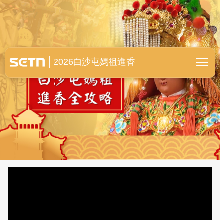
白沙屯媽祖進香全紀錄
2026白沙屯媽祖進香