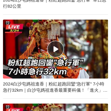
行82公里
2024白沙屯媽祖進香｜粉紅超跑回鑾"急行軍" 7小時
急行32km｜白沙屯媽祖進香最重要科儀！「進火」儀
式後起駕回鑾