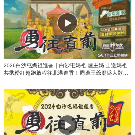
2026白沙屯媽祖進香｜白沙屯媽祖 爐主媽 山邊媽祖
共乘粉紅超跑啟程往北港進香！周邊王爺廟盛大歡
送！