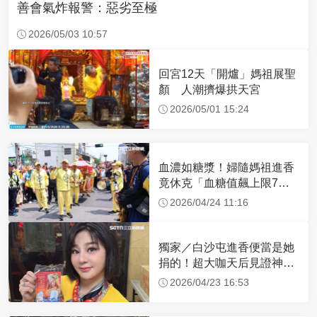
善會氣炸報警：惡劣至極
2026/05/03 10:57
回宮12天「開爐」媽祖展聖
顏 人潮擠爆拱天宮
2026/05/01 15:24
血濃如糖漿！婦隨媽祖進香
竟休克「血糖值飆上限7
倍」 醫曝原因
2026/04/24 11:16
獨家／白沙屯進香便當是她
捐的！超大咖天后見證神
蹟 一靠近媽祖就爆哭
2026/04/23 16:53