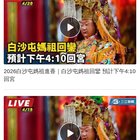
2026白沙屯媽祖進香｜白沙屯媽祖回鑾 預計下午4:10
回宮