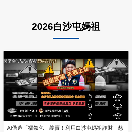
2026白沙屯媽祖
AI偽造「福氣包」義賣！利用白沙屯媽祖詐財 慈