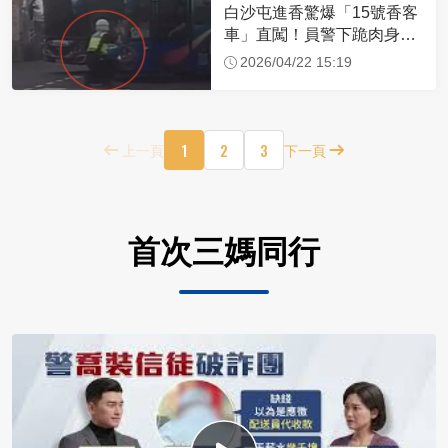
白沙屯進香驚爆「15號香客
車」直闖！員警下跪肉身擋
車：讓行人先過
2026/04/22 15:19
1
2
3
上一頁
下一頁
首次三媽同行