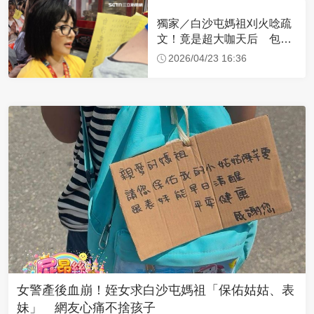
獨家／白沙屯媽祖刈火唸疏
文！竟是超大咖天后 包尿
布忍尿5小時不喊累
2026/04/23 16:36
女警產後血崩！姪女求白沙屯媽祖「保佑姑姑、表
妹」 網友心痛不捨孩子