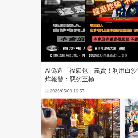
AI偽造「福氣包」義賣！利用白
炸報警：惡劣至極
2026/05/03 10:57