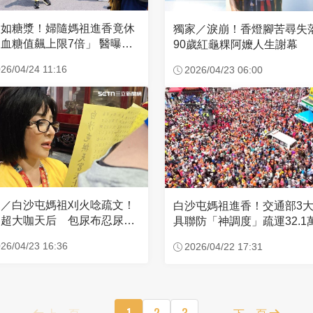
濃如糖漿！婦隨媽祖進香竟休
獨家／淚崩！香燈腳苦尋
血糖值飆上限7倍」 醫曝原
90歲紅龜粿阿嬤人生謝幕
26/04/24 11:16
2026/04/23 06:00
家／白沙屯媽祖刈火唸疏文！
白沙屯媽祖進香！交通部3
超大咖天后 包尿布忍尿5
具聯防「神調度」疏運32.1
時不喊累
新高
26/04/23 16:36
2026/04/22 17:31
上一頁
1
2
3
下一頁