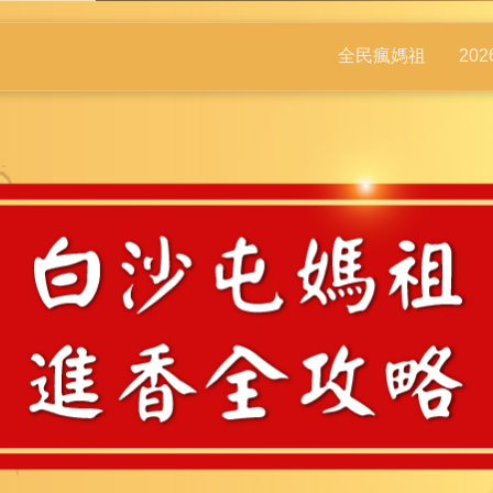
全民瘋媽祖
20