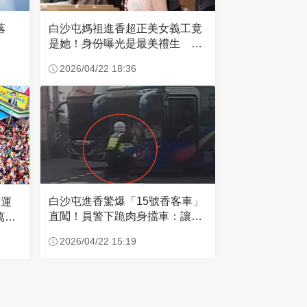
失落
白沙屯媽祖進香超正美女義工竟
是她！身份曝光是最美禮生 一
輩子不結婚
2026/04/22 18:36
白沙屯進香驚爆「15號香客車」
大運
直闖！員警下跪肉身擋車：讓行
萬創
人先過
2026/04/22 15:19