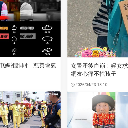
沙屯媽祖詐財 慈善會氣
女警產後血崩！姪女
網友心痛不捨孩子
2026/04/23 13:10