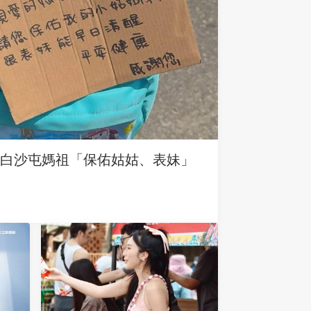
求白沙屯媽祖「保佑姑姑、表妹」