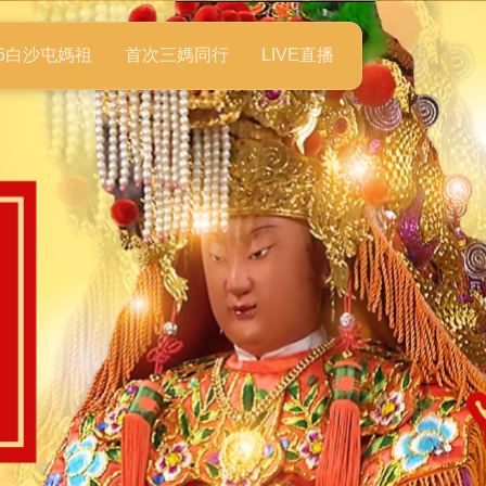
26白沙屯媽祖
首次三媽同行
LIVE直播