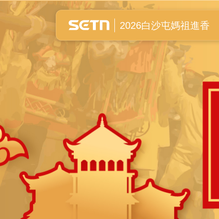
白沙屯媽祖進香全紀錄
2026白沙屯媽祖進香