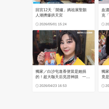
回宮12天「開爐」媽祖展聖顏
血
人潮擠爆拱天宮
克「
因
2026/05/01 15:24
20
獨家／白沙屯進香便當是她捐
獨
的！超大咖天后見證神蹟 一靠
竟是
近媽祖就爆哭
小
2026/04/23 16:53
20