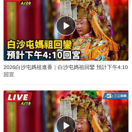
2026白沙屯媽祖進香｜白沙屯媽祖回鑾 預計下午4:10
回宮