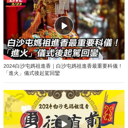
2024白沙屯媽祖進香｜白沙屯媽祖進香最重要科儀！
「進火」儀式後起駕回鑾