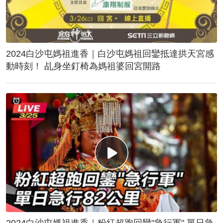
2024白沙屯媽祖進香｜白沙屯媽祖回鑾抵達拱天宮感
動時刻！ 乩身坐釘椅為媽祖婆回宮開路
2024白沙屯媽祖進香｜粉紅超跑回鑾"急行軍" 單日急