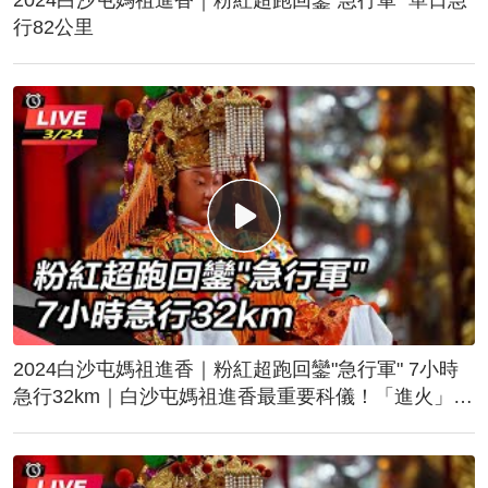
行82公里
2024白沙屯媽祖進香｜粉紅超跑回鑾"急行軍" 7小時
急行32km｜白沙屯媽祖進香最重要科儀！「進火」儀
式後起駕回鑾