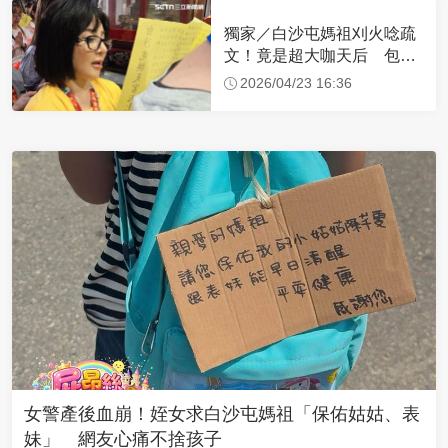
獨家／白沙屯媽祖刈火唸疏
文！竟是超大咖天后 包尿
布忍尿5小時不喊累
2026/04/23 16:36
女警產後血崩！姪女求白沙屯媽祖「保佑姑姑、表
妹」 網友心痛不捨孩子