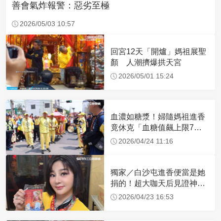
善會氣炸報警：惡劣至極
2026/05/03 10:57
回宮12天「開爐」媽祖展聖
顏 人潮擠爆拱天宮
2026/05/01 15:24
血濃如糖漿！婦隨媽祖進香
竟休克「血糖值飆上限7
倍」 醫曝原因
2026/04/24 11:16
獨家／白沙屯進香便當是她
捐的！超大咖天后見證神
蹟 一靠近媽祖就爆哭
2026/04/23 16:53