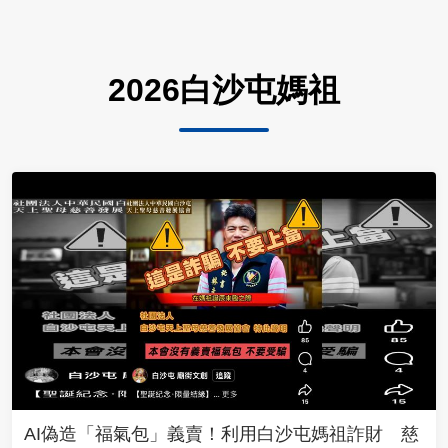
2026白沙屯媽祖
AI偽造「福氣包」義賣！利用白沙屯媽祖詐財 慈