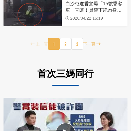
白沙屯進香驚爆「15號香客
車」直闖！員警下跪肉身擋
車：讓行人先過
2026/04/22 15:19
1
2
3
上一頁
下一頁
首次三媽同行