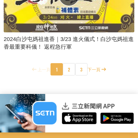
2024白沙屯媽祖進香｜3/23 進火儀式！白沙屯媽祖進
香最重要科儀！ 返程急行軍
1
2
3
上一頁
下一頁