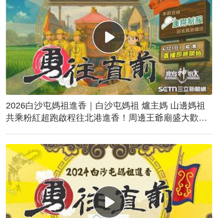
2026白沙屯媽祖進香｜白沙屯媽祖 爐主媽 山邊媽祖
共乘粉紅超跑啟程往北港進香！周邊王爺廟盛大歡
送！