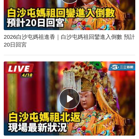
2026白沙屯媽祖進香｜白沙屯媽祖回鑾進入倒數 預計
20日回宮