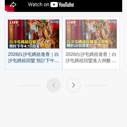
2026白沙屯媽祖進香｜白
2026白沙屯媽祖進香｜白
2
沙屯媽祖回鑾 預計下午
沙屯媽祖回鑾進入倒數 預
4:10回宮
計20日回宮