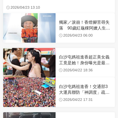
2026/04/23 13:10
獨家／淚崩！香燈腳苦尋失
落 90歲紅龜粿阿嬤人生謝
幕
2026/04/23 06:00
白沙屯媽祖進香超正美女義
工竟是她！身份曝光是最美
禮生 一輩子不結婚
2026/04/22 18:36
白沙屯媽祖進香！交通部3
大運具聯防「神調度」疏運
32.1萬創新高
2026/04/22 17:31