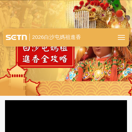
白沙屯媽祖進香全紀錄
2026白沙屯媽祖進香