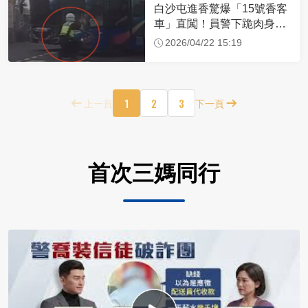
白沙屯進香驚爆「15號香客
車」直闖！員警下跪肉身擋
車：讓行人先過
2026/04/22 15:19
1
2
3
上一頁
下一頁
首次三媽同行