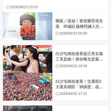
2026/04/23 13:10
獨家／淚崩！香燈腳苦尋失
落 90歲紅龜粿阿嬤人生謝
幕
2026/04/23 06:00
白沙屯媽祖進香超正美女義
工竟是她！身份曝光是最美
禮生 一輩子不結婚
2026/04/22 18:36
白沙屯媽祖進香！交通部3
大運具聯防「神調度」疏運
32.1萬創新高
2026/04/22 17:31