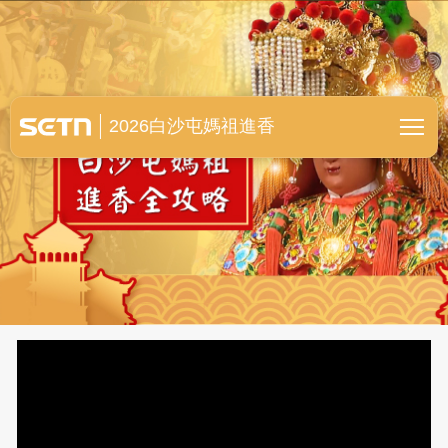
白沙屯媽祖進香全紀錄
2026白沙屯媽祖進香