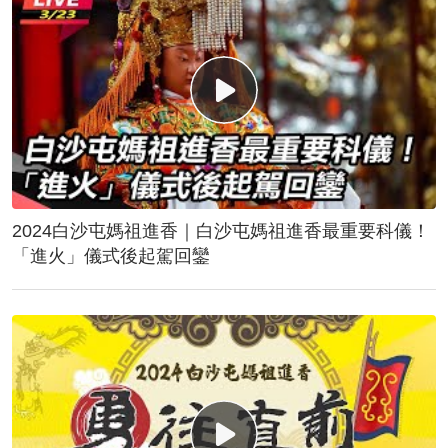
2024白沙屯媽祖進香｜白沙屯媽祖進香最重要科儀！
「進火」儀式後起駕回鑾