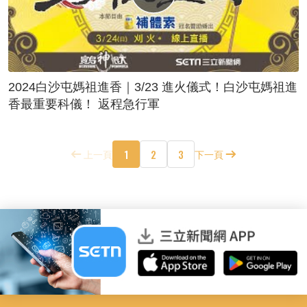
2024白沙屯媽祖進香｜3/23 進火儀式！白沙屯媽祖進
香最重要科儀！ 返程急行軍
1
2
3
上一頁
下一頁