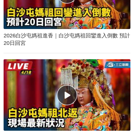
2026白沙屯媽祖進香｜白沙屯媽祖回鑾進入倒數 預計
20日回宮