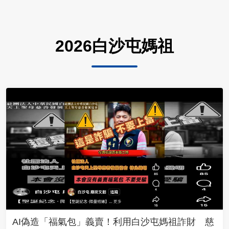
2026白沙屯媽祖
AI偽造「福氣包」義賣！利用白沙屯媽祖詐財 慈