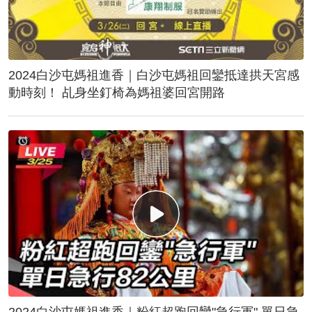
2024白沙屯媽祖進香｜白沙屯媽祖回鑾抵達拱天宮感
動時刻！ 乩身坐釘椅為媽祖婆回宮開路
2024白沙屯媽祖進香｜粉紅超跑回鑾"急行軍" 單日急