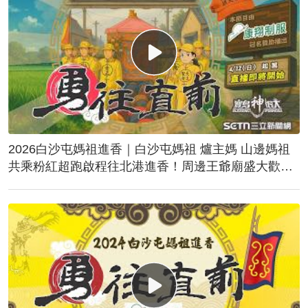
2026白沙屯媽祖進香｜白沙屯媽祖 爐主媽 山邊媽祖
共乘粉紅超跑啟程往北港進香！周邊王爺廟盛大歡
送！