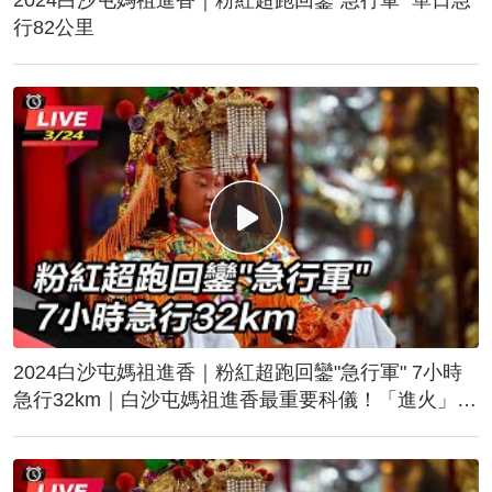
行82公里
2024白沙屯媽祖進香｜粉紅超跑回鑾"急行軍" 7小時
急行32km｜白沙屯媽祖進香最重要科儀！「進火」儀
式後起駕回鑾