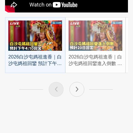
2026白沙屯媽祖進香｜白
2026白沙屯媽祖進香｜白
2
沙屯媽祖回鑾 預計下午
沙屯媽祖回鑾進入倒數 預
4:10回宮
計20日回宮