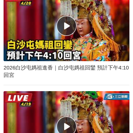
2026白沙屯媽祖進香｜白沙屯媽祖回鑾 預計下午4:10
回宮