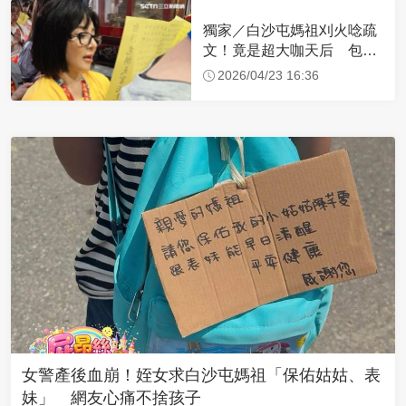
獨家／白沙屯媽祖刈火唸疏
文！竟是超大咖天后 包尿
布忍尿5小時不喊累
2026/04/23 16:36
女警產後血崩！姪女求白沙屯媽祖「保佑姑姑、表
妹」 網友心痛不捨孩子