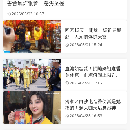
善會氣炸報警：惡劣至極
2026/05/03 10:57
回宮12天「開爐」媽祖展聖
顏 人潮擠爆拱天宮
2026/05/01 15:24
血濃如糖漿！婦隨媽祖進香
竟休克「血糖值飆上限7
倍」 醫曝原因
2026/04/24 11:16
獨家／白沙屯進香便當是她
捐的！超大咖天后見證神
蹟 一靠近媽祖就爆哭
2026/04/23 16:53