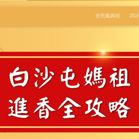
全民瘋媽祖
20