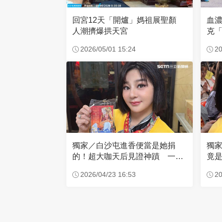
回宮12天「開爐」媽祖展聖顏
血
人潮擠爆拱天宮
克「
因
2026/05/01 15:24
20
獨家／白沙屯進香便當是她捐
獨
的！超大咖天后見證神蹟 一靠
竟是
近媽祖就爆哭
小
2026/04/23 16:53
20