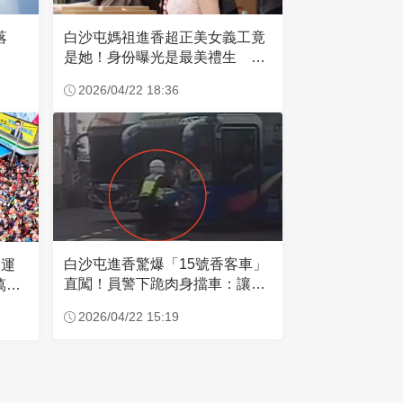
失落
白沙屯媽祖進香超正美女義工竟
是她！身份曝光是最美禮生 一
輩子不結婚
2026/04/22 18:36
白沙屯進香驚爆「15號香客車」
大運
直闖！員警下跪肉身擋車：讓行
萬創
人先過
2026/04/22 15:19