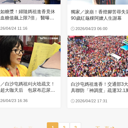
濃如糖漿！婦隨媽祖進香竟休
獨家／淚崩！香燈腳苦尋
血糖值飆上限7倍」 醫曝原
90歲紅龜粿阿嬤人生謝幕
26/04/24 11:16
2026/04/23 06:00
家／白沙屯媽祖刈火唸疏文！
白沙屯媽祖進香！交通部3
超大咖天后 包尿布忍尿5
具聯防「神調度」疏運32.1
時不喊累
新高
26/04/23 16:36
2026/04/22 17:31
上一頁
1
2
3
下一頁