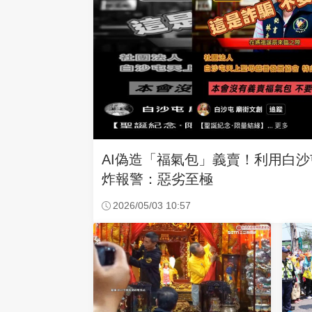
AI偽造「福氣包」義賣！利用白
炸報警：惡劣至極
2026/05/03 10:57