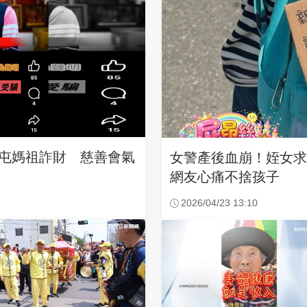
沙屯媽祖詐財 慈善會氣
女警產後血崩！姪女
網友心痛不捨孩子
2026/04/23 13:10