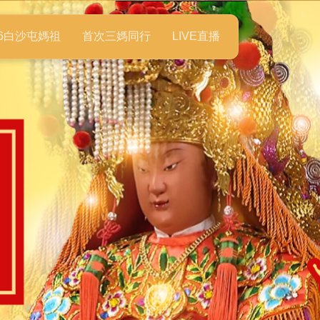
26白沙屯媽祖
首次三媽同行
LIVE直播