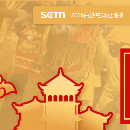
白沙屯媽祖進香全紀錄
2026白沙屯媽祖進香