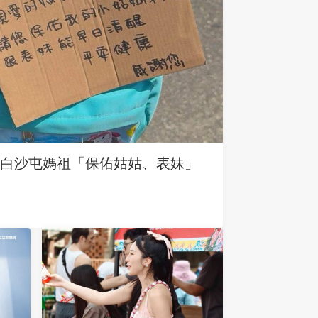
求白沙屯媽祖「保佑姑姑、表妹」