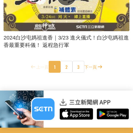
2024白沙屯媽祖進香｜3/23 進火儀式！白沙屯媽祖進
香最重要科儀！ 返程急行軍
1
2
3
上一頁
下一頁