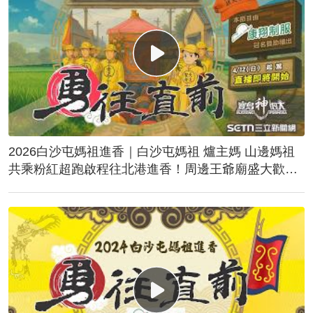
2026白沙屯媽祖進香｜白沙屯媽祖 爐主媽 山邊媽祖
共乘粉紅超跑啟程往北港進香！周邊王爺廟盛大歡
送！