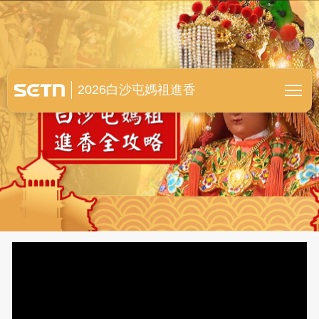
白沙屯媽祖進香全紀錄
2026白沙屯媽祖進香