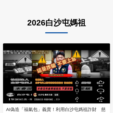
2026白沙屯媽祖
AI偽造「福氣包」義賣！利用白沙屯媽祖詐財 慈