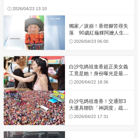
2026/04/23 13:10
獨家／淚崩！香燈腳苦尋失
落 90歲紅龜粿阿嬤人生謝
幕
2026/04/23 06:00
白沙屯媽祖進香超正美女義
工竟是她！身份曝光是最美
禮生 一輩子不結婚
2026/04/22 18:36
白沙屯媽祖進香！交通部3
大運具聯防「神調度」疏運
32.1萬創新高
2026/04/22 17:31