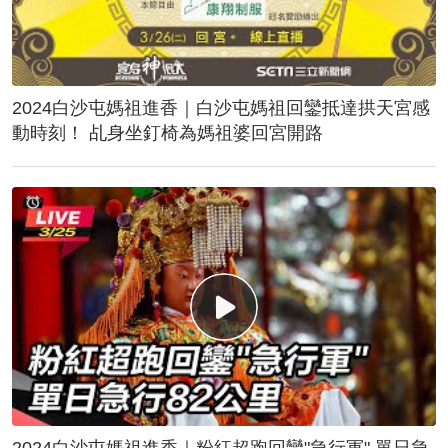
2024白沙屯媽祖進香｜白沙屯媽祖回鑾抵達拱天宮感
動時刻！ 乩身坐釘椅為媽祖婆回宮開路
2024白沙屯媽祖進香｜粉紅超跑回鑾"急行軍" 單日急