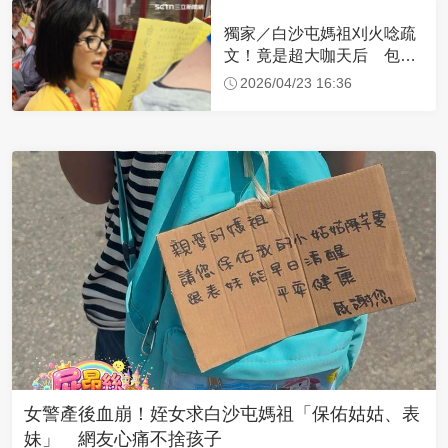
獨家／白沙屯媽祖刈火唸疏
文！竟是超大咖天后 包尿
布忍尿5小時不喊累
2026/04/23 16:36
女警產後血崩！姪女求白沙屯媽祖「保佑姑姑、表
妹」 網友心痛不捨孩子