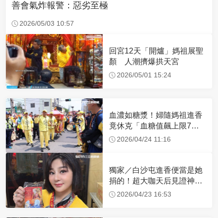
善會氣炸報警：惡劣至極
2026/05/03 10:57
回宮12天「開爐」媽祖展聖
顏 人潮擠爆拱天宮
2026/05/01 15:24
血濃如糖漿！婦隨媽祖進香
竟休克「血糖值飆上限7
倍」 醫曝原因
2026/04/24 11:16
獨家／白沙屯進香便當是她
捐的！超大咖天后見證神
蹟 一靠近媽祖就爆哭
2026/04/23 16:53