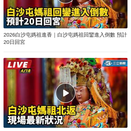
2026白沙屯媽祖進香｜白沙屯媽祖回鑾進入倒數 預計
20日回宮