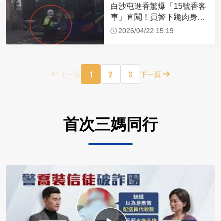
白沙屯進香驚爆「15號香客
車」直闖！員警下跪肉身擋
車：讓行人先過
2026/04/22 15:19
1
2
3
上一頁
下一頁
首次三媽同行