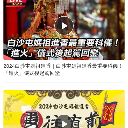
2024白沙屯媽祖進香｜白沙屯媽祖進香最重要科儀！
「進火」儀式後起駕回鑾