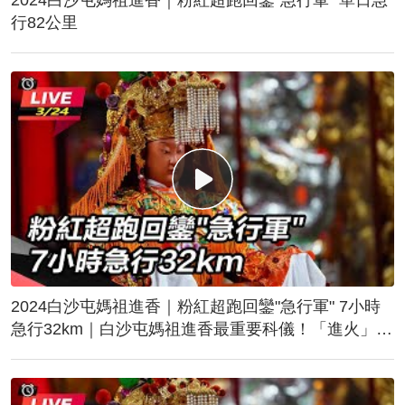
行82公里
2024白沙屯媽祖進香｜粉紅超跑回鑾"急行軍" 7小時
急行32km｜白沙屯媽祖進香最重要科儀！「進火」儀
式後起駕回鑾