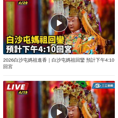
2026白沙屯媽祖進香｜白沙屯媽祖回鑾 預計下午4:10
回宮