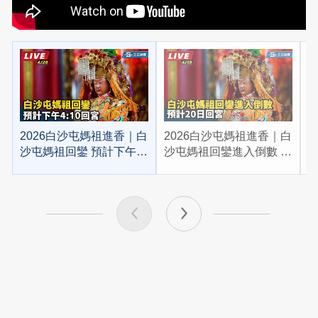
2026白沙屯媽祖進香｜白
2026白沙屯媽祖進香｜白
2
沙屯媽祖回鑾 預計下午
沙屯媽祖回鑾進入倒數 預
4:10回宮
計20日回宮