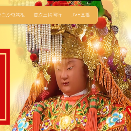
26白沙屯媽祖
首次三媽同行
LIVE直播