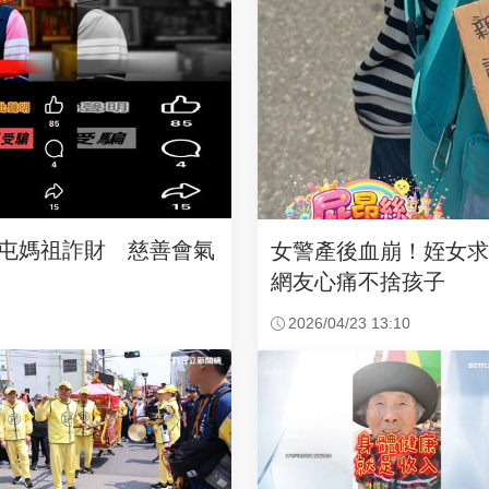
沙屯媽祖詐財 慈善會氣
女警產後血崩！姪女
網友心痛不捨孩子
2026/04/23 13:10