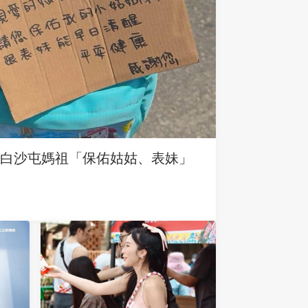
求白沙屯媽祖「保佑姑姑、表妹」