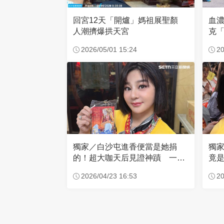
回宮12天「開爐」媽祖展聖顏
血
人潮擠爆拱天宮
克「
因
2026/05/01 15:24
20
獨家／白沙屯進香便當是她捐
獨
的！超大咖天后見證神蹟 一靠
竟是
近媽祖就爆哭
小
2026/04/23 16:53
20