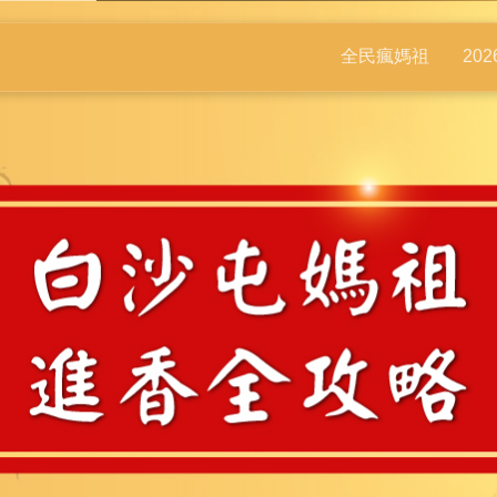
全民瘋媽祖
20