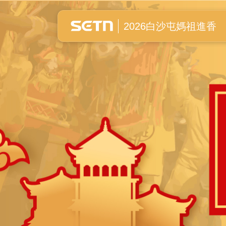
白沙屯媽祖進香全紀錄
2026白沙屯媽祖進香