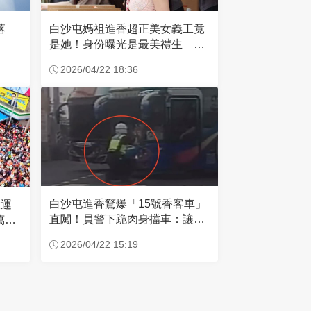
失落
白沙屯媽祖進香超正美女義工竟
是她！身份曝光是最美禮生 一
輩子不結婚
2026/04/22 18:36
白沙屯進香驚爆「15號香客車」
大運
直闖！員警下跪肉身擋車：讓行
萬創
人先過
2026/04/22 15:19