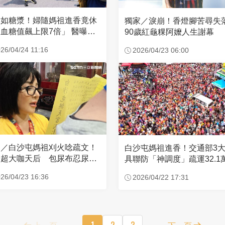
濃如糖漿！婦隨媽祖進香竟休
獨家／淚崩！香燈腳苦尋
血糖值飆上限7倍」 醫曝原
90歲紅龜粿阿嬤人生謝幕
26/04/24 11:16
2026/04/23 06:00
家／白沙屯媽祖刈火唸疏文！
白沙屯媽祖進香！交通部3
超大咖天后 包尿布忍尿5
具聯防「神調度」疏運32.1
時不喊累
新高
26/04/23 16:36
2026/04/22 17:31
上一頁
1
2
3
下一頁