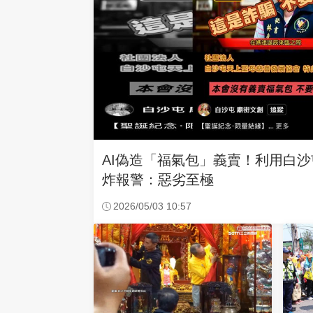
AI偽造「福氣包」義賣！利用白
炸報警：惡劣至極
2026/05/03 10:57