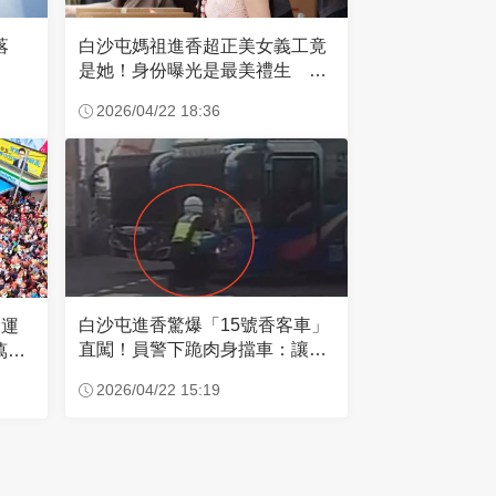
失落
白沙屯媽祖進香超正美女義工竟
是她！身份曝光是最美禮生 一
輩子不結婚
2026/04/22 18:36
白沙屯進香驚爆「15號香客車」
大運
直闖！員警下跪肉身擋車：讓行
萬創
人先過
2026/04/22 15:19