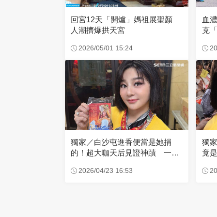
回宮12天「開爐」媽祖展聖顏
血
人潮擠爆拱天宮
克「
因
2026/05/01 15:24
20
獨家／白沙屯進香便當是她捐
獨
的！超大咖天后見證神蹟 一靠
竟是
近媽祖就爆哭
小
2026/04/23 16:53
20