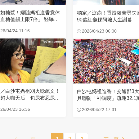
濃如糖漿！婦隨媽祖進香竟休
獨家／淚崩！香燈腳苦尋
血糖值飆上限7倍」 醫曝原
90歲紅龜粿阿嬤人生謝幕
26/04/24 11:16
2026/04/23 06:00
家／白沙屯媽祖刈火唸疏文！
白沙屯媽祖進香！交通部3
超大咖天后 包尿布忍尿5
具聯防「神調度」疏運32.1
時不喊累
新高
26/04/23 16:36
2026/04/22 17:31
上一頁
1
2
3
下一頁