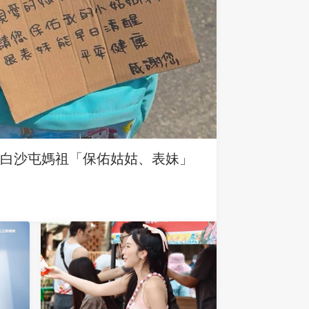
求白沙屯媽祖「保佑姑姑、表妹」