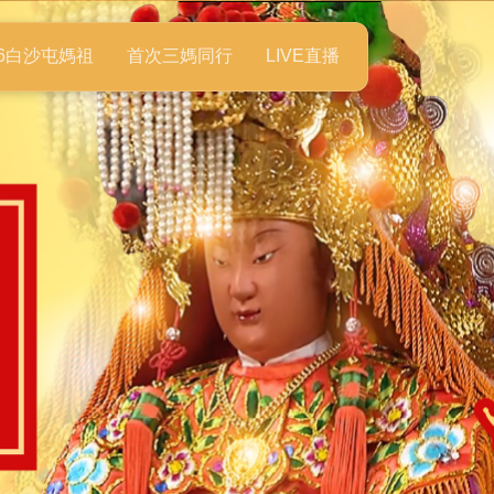
26白沙屯媽祖
首次三媽同行
LIVE直播