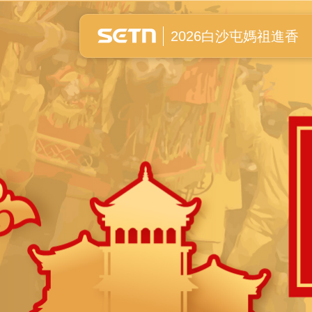
白沙屯媽祖進香全紀錄
2026白沙屯媽祖進香