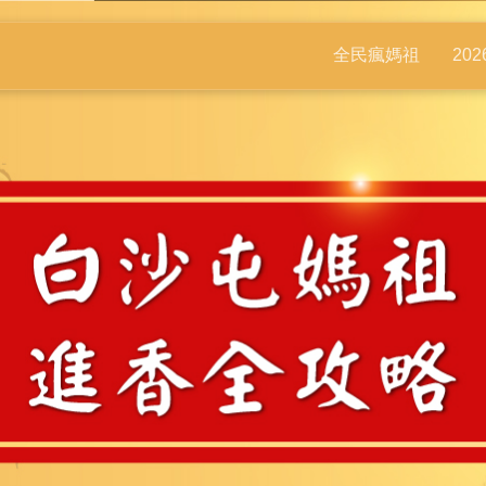
全民瘋媽祖
20