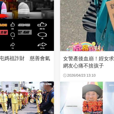
沙屯媽祖詐財 慈善會氣
女警產後血崩！姪女
網友心痛不捨孩子
2026/04/23 13:10