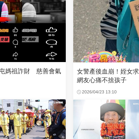
沙屯媽祖詐財 慈善會氣
女警產後血崩！姪女
網友心痛不捨孩子
2026/04/23 13:10