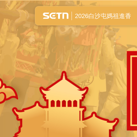
白沙屯媽祖進香全紀錄
2026白沙屯媽祖進香