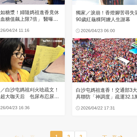
濃如糖漿！婦隨媽祖進香竟休
獨家／淚崩！香燈腳苦尋
血糖值飆上限7倍」 醫曝原
90歲紅龜粿阿嬤人生謝幕
26/04/24 11:16
2026/04/23 06:00
家／白沙屯媽祖刈火唸疏文！
白沙屯媽祖進香！交通部3
超大咖天后 包尿布忍尿5
具聯防「神調度」疏運32.1
時不喊累
新高
26/04/23 16:36
2026/04/22 17:31
上一頁
1
2
3
下一頁