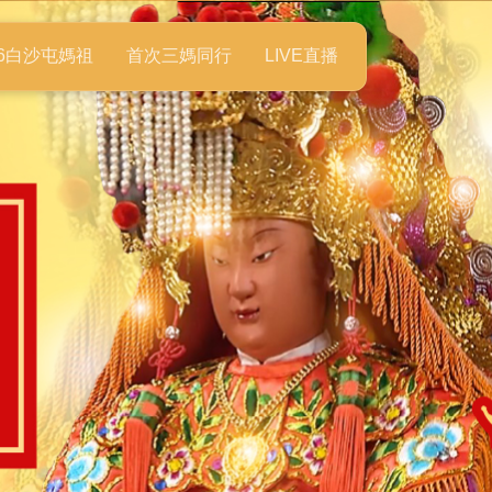
26白沙屯媽祖
首次三媽同行
LIVE直播