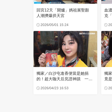
回宮12天「開爐」媽祖展聖顏
血
人潮擠爆拱天宮
克「
因
2026/05/01 15:24
20
獨家／白沙屯進香便當是她捐
獨
的！超大咖天后見證神蹟 一靠
竟是
近媽祖就爆哭
小
2026/04/23 16:53
20