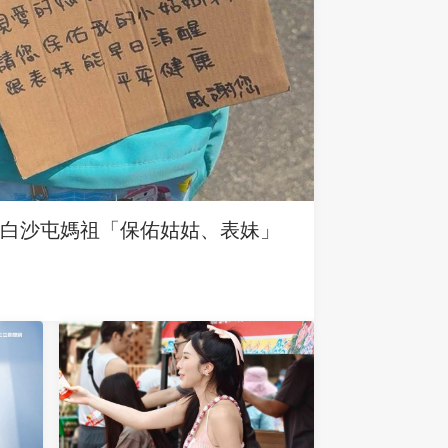
求白沙屯媽祖「保佑姑姑、表妹」