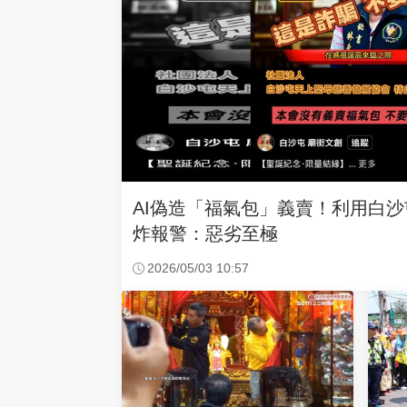
AI偽造「福氣包」義賣！利用白
炸報警：惡劣至極
2026/05/03 10:57