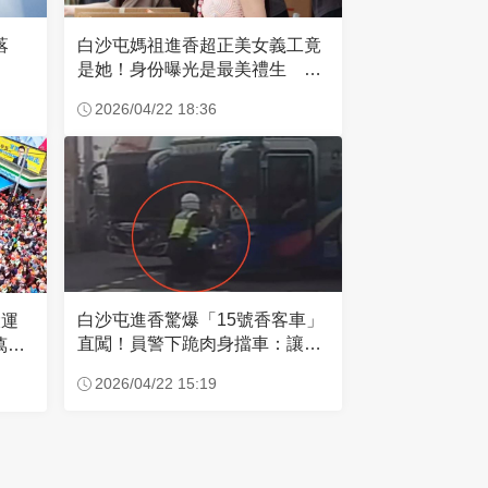
失落
白沙屯媽祖進香超正美女義工竟
是她！身份曝光是最美禮生 一
輩子不結婚
2026/04/22 18:36
白沙屯進香驚爆「15號香客車」
大運
直闖！員警下跪肉身擋車：讓行
萬創
人先過
2026/04/22 15:19