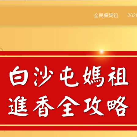
全民瘋媽祖
20