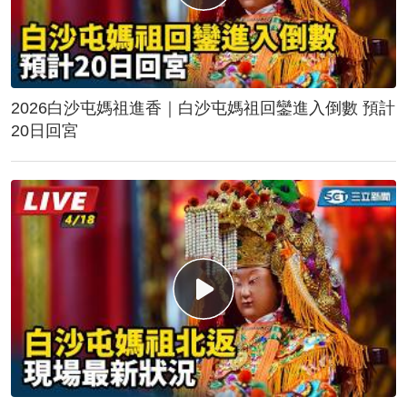
2026白沙屯媽祖進香｜白沙屯媽祖回鑾進入倒數 預計
20日回宮