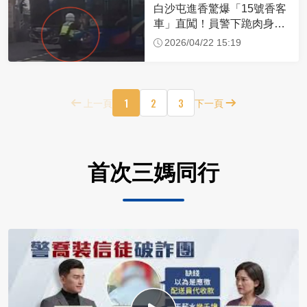
白沙屯進香驚爆「15號香客
車」直闖！員警下跪肉身擋
車：讓行人先過
2026/04/22 15:19
1
2
3
上一頁
下一頁
首次三媽同行