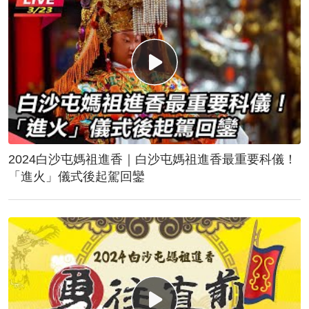
2024白沙屯媽祖進香｜白沙屯媽祖進香最重要科儀！
「進火」儀式後起駕回鑾