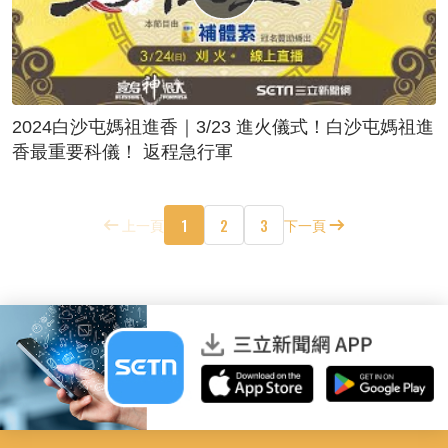
2024白沙屯媽祖進香｜3/23 進火儀式！白沙屯媽祖進
香最重要科儀！ 返程急行軍
1
2
3
上一頁
下一頁