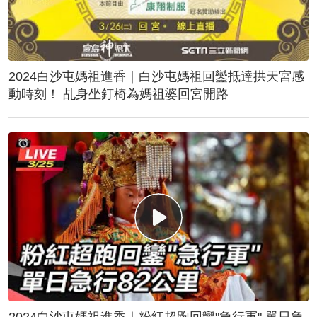
2024白沙屯媽祖進香｜白沙屯媽祖回鑾抵達拱天宮感
動時刻！ 乩身坐釘椅為媽祖婆回宮開路
2024白沙屯媽祖進香｜粉紅超跑回鑾"急行軍" 單日急