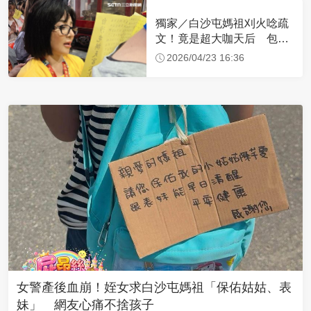
獨家／白沙屯媽祖刈火唸疏
文！竟是超大咖天后 包尿
布忍尿5小時不喊累
2026/04/23 16:36
女警產後血崩！姪女求白沙屯媽祖「保佑姑姑、表
妹」 網友心痛不捨孩子