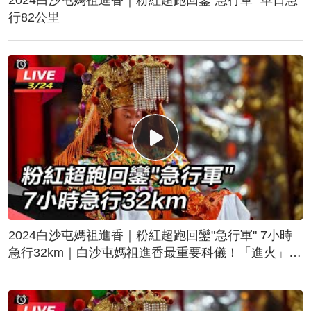
行82公里
2024白沙屯媽祖進香｜粉紅超跑回鑾"急行軍" 7小時
急行32km｜白沙屯媽祖進香最重要科儀！「進火」儀
式後起駕回鑾