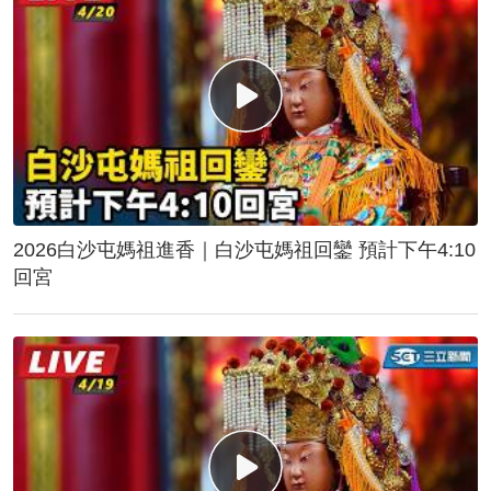
2026白沙屯媽祖進香｜白沙屯媽祖回鑾 預計下午4:10
回宮