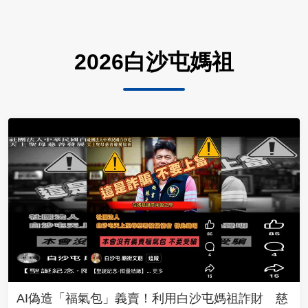
2026白沙屯媽祖
AI偽造「福氣包」義賣！利用白沙屯媽祖詐財 慈