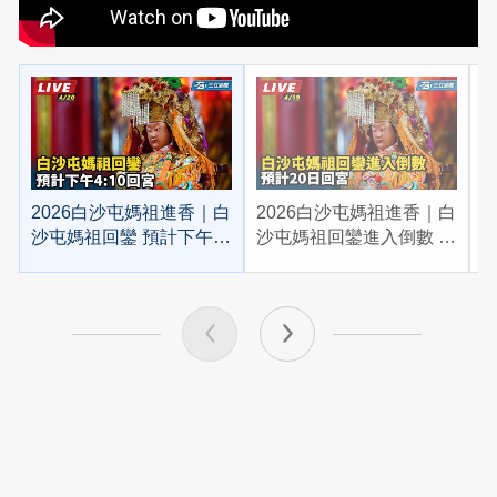
2026白沙屯媽祖進香｜白
2026白沙屯媽祖進香｜白
2
沙屯媽祖回鑾 預計下午
沙屯媽祖回鑾進入倒數 預
4:10回宮
計20日回宮