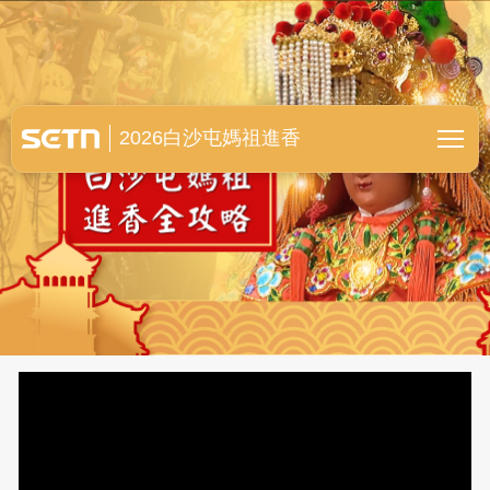
白沙屯媽祖進香全紀錄
2026白沙屯媽祖進香