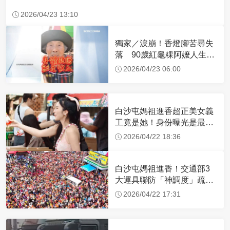
2026/04/23 13:10
獨家／淚崩！香燈腳苦尋失
落 90歲紅龜粿阿嬤人生謝
幕
2026/04/23 06:00
白沙屯媽祖進香超正美女義
工竟是她！身份曝光是最美
禮生 一輩子不結婚
2026/04/22 18:36
白沙屯媽祖進香！交通部3
大運具聯防「神調度」疏運
32.1萬創新高
2026/04/22 17:31