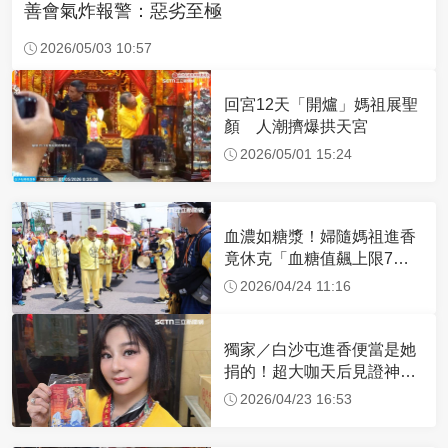
善會氣炸報警：惡劣至極
2026/05/03 10:57
回宮12天「開爐」媽祖展聖
顏 人潮擠爆拱天宮
2026/05/01 15:24
血濃如糖漿！婦隨媽祖進香
竟休克「血糖值飆上限7
倍」 醫曝原因
2026/04/24 11:16
獨家／白沙屯進香便當是她
捐的！超大咖天后見證神
蹟 一靠近媽祖就爆哭
2026/04/23 16:53