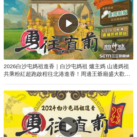
2026白沙屯媽祖進香｜白沙屯媽祖 爐主媽 山邊媽祖
共乘粉紅超跑啟程往北港進香！周邊王爺廟盛大歡
送！