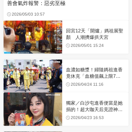
善會氣炸報警：惡劣至極
2026/05/03 10:57
回宮12天「開爐」媽祖展聖
顏 人潮擠爆拱天宮
2026/05/01 15:24
血濃如糖漿！婦隨媽祖進香
竟休克「血糖值飆上限7
倍」 醫曝原因
2026/04/24 11:16
獨家／白沙屯進香便當是她
捐的！超大咖天后見證神
蹟 一靠近媽祖就爆哭
2026/04/23 16:53