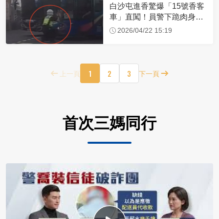
白沙屯進香驚爆「15號香客
車」直闖！員警下跪肉身擋
車：讓行人先過
2026/04/22 15:19
1
2
3
上一頁
下一頁
首次三媽同行