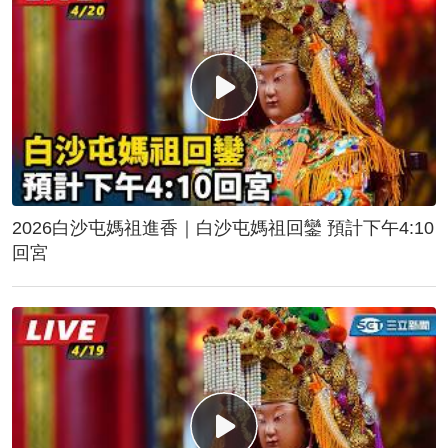
2026白沙屯媽祖進香｜白沙屯媽祖回鑾 預計下午4:10
回宮