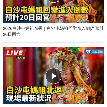
2026白沙屯媽祖進香｜白沙屯媽祖回鑾進入倒數 預計
20日回宮