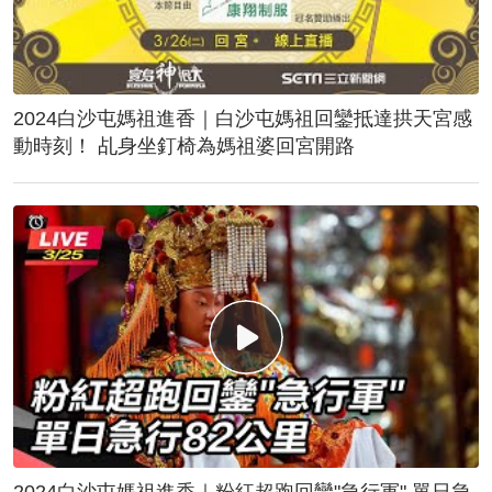
2024白沙屯媽祖進香｜白沙屯媽祖回鑾抵達拱天宮感
動時刻！ 乩身坐釘椅為媽祖婆回宮開路
2024白沙屯媽祖進香｜粉紅超跑回鑾"急行軍" 單日急