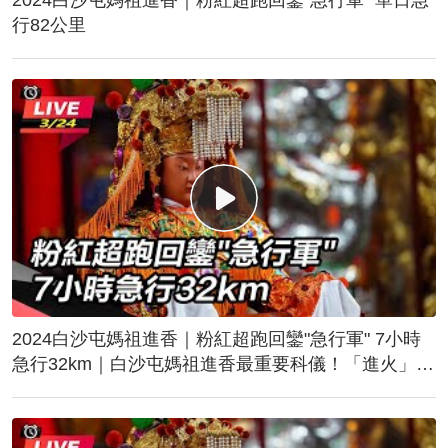
行82公里
2024白沙屯媽祖進香｜粉紅超跑回鑾"急行軍" 7小時
急行32km｜白沙屯媽祖進香最重要科儀！「進火」儀
式後起駕回鑾