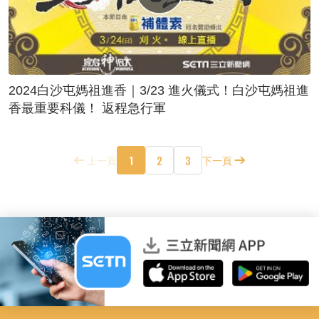
2024白沙屯媽祖進香｜3/23 進火儀式！白沙屯媽祖進
香最重要科儀！ 返程急行軍
1
2
3
上一頁
下一頁