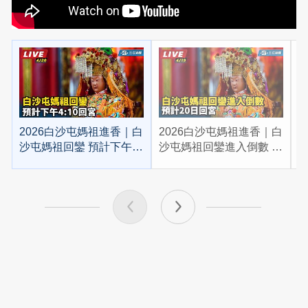
2026白沙屯媽祖進香｜白
2026白沙屯媽祖進香｜白
2
沙屯媽祖回鑾 預計下午
沙屯媽祖回鑾進入倒數 預
4:10回宮
計20日回宮