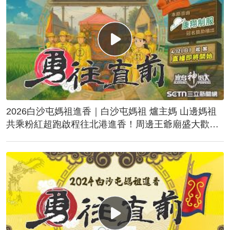
2026白沙屯媽祖進香｜白沙屯媽祖 爐主媽 山邊媽祖
共乘粉紅超跑啟程往北港進香！周邊王爺廟盛大歡
送！