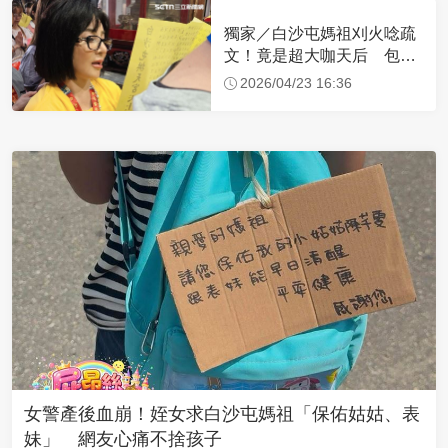
獨家／白沙屯媽祖刈火唸疏
文！竟是超大咖天后 包尿
布忍尿5小時不喊累
2026/04/23 16:36
女警產後血崩！姪女求白沙屯媽祖「保佑姑姑、表
妹」 網友心痛不捨孩子