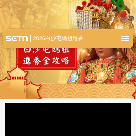
白沙屯媽祖進香全紀錄
2026白沙屯媽祖進香