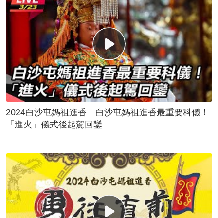
2024白沙屯媽祖進香｜白沙屯媽祖進香最重要科儀！
「進火」儀式後起駕回鑾