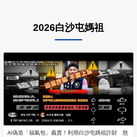
2026白沙屯媽祖
AI偽造「福氣包」義賣！利用白沙屯媽祖詐財 慈