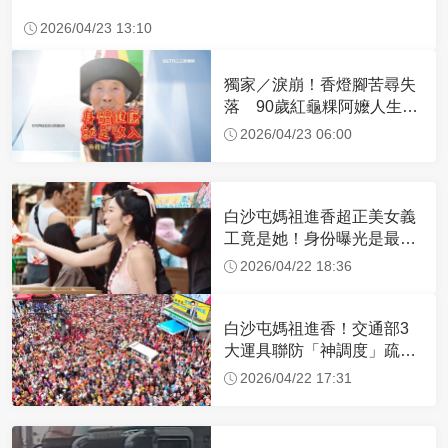
2026/04/23 13:10
獨家／淚崩！香燈腳苦尋失
落 90歲紅龜粿阿嬤人生謝
幕
2026/04/23 06:00
白沙屯媽祖進香超正美女義
工竟是她！身份曝光是最美
禮生 一輩子不結婚
2026/04/22 18:36
白沙屯媽祖進香！交通部3
大運具聯防「神調度」疏運
32.1萬創新高
2026/04/22 17:31