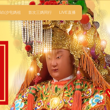
26白沙屯媽祖
首次三媽同行
LIVE直播