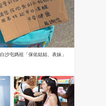
求白沙屯媽祖「保佑姑姑、表妹」