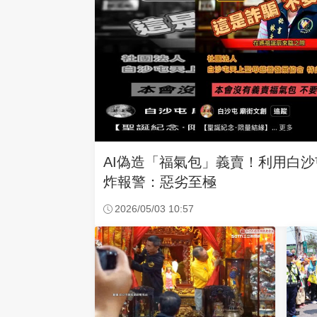
AI偽造「福氣包」義賣！利用白
炸報警：惡劣至極
2026/05/03 10:57