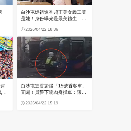
失落
白沙屯媽祖進香超正美女義工竟
是她！身份曝光是最美禮生 一
輩子不結婚
2026/04/22 18:36
白沙屯進香驚爆「15號香客車」
大運
直闖！員警下跪肉身擋車：讓行
萬創
人先過
2026/04/22 15:19