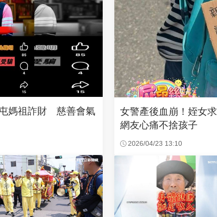
沙屯媽祖詐財 慈善會氣
女警產後血崩！姪女
網友心痛不捨孩子
2026/04/23 13:10