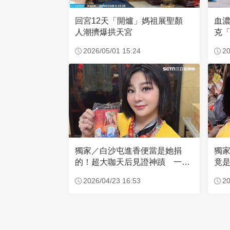
回宮12天「開爐」媽祖展聖顏
血
人潮擠爆拱天宮
克「
因
2026/05/01 15:24
20
獨家／白沙屯進香便當是她捐
獨
的！超大咖天后見證神蹟 一靠
竟是
近媽祖就爆哭
小
2026/04/23 16:53
20