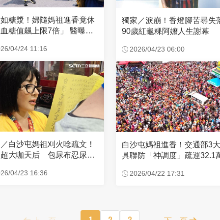
濃如糖漿！婦隨媽祖進香竟休
獨家／淚崩！香燈腳苦尋
血糖值飆上限7倍」 醫曝原
90歲紅龜粿阿嬤人生謝幕
26/04/24 11:16
2026/04/23 06:00
家／白沙屯媽祖刈火唸疏文！
白沙屯媽祖進香！交通部3
超大咖天后 包尿布忍尿5
具聯防「神調度」疏運32.1
時不喊累
新高
26/04/23 16:36
2026/04/22 17:31
上一頁
1
2
3
下一頁