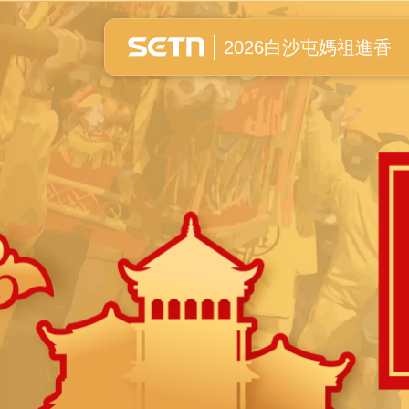
白沙屯媽祖進香全紀錄
2026白沙屯媽祖進香