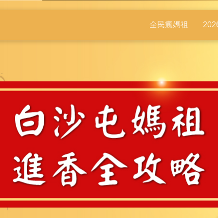
全民瘋媽祖
20