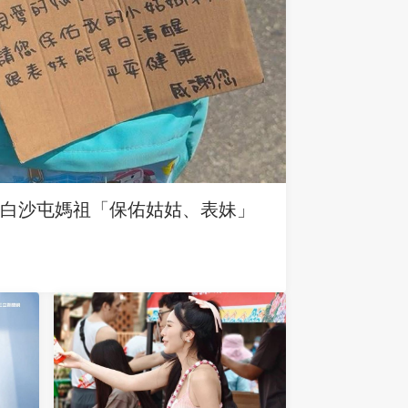
求白沙屯媽祖「保佑姑姑、表妹」