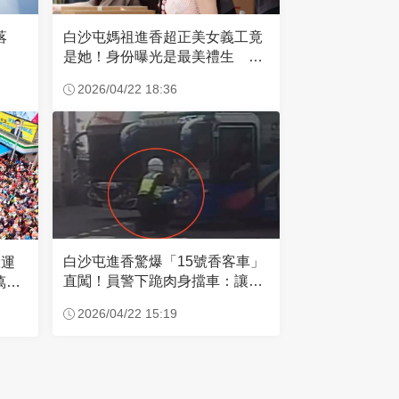
失落
白沙屯媽祖進香超正美女義工竟
是她！身份曝光是最美禮生 一
輩子不結婚
2026/04/22 18:36
白沙屯進香驚爆「15號香客車」
大運
直闖！員警下跪肉身擋車：讓行
萬創
人先過
2026/04/22 15:19