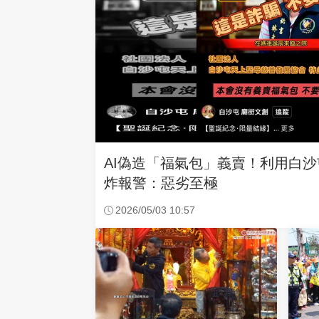
AI偽造「福氣包」義賣！利用白
炸報警：惡劣至極
2026/05/03 10:57