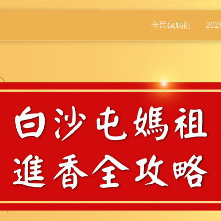
全民瘋媽祖
20