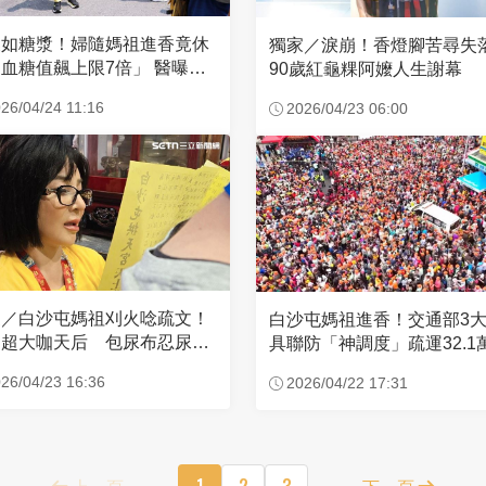
濃如糖漿！婦隨媽祖進香竟休
獨家／淚崩！香燈腳苦尋
血糖值飆上限7倍」 醫曝原
90歲紅龜粿阿嬤人生謝幕
26/04/24 11:16
2026/04/23 06:00
家／白沙屯媽祖刈火唸疏文！
白沙屯媽祖進香！交通部3
超大咖天后 包尿布忍尿5
具聯防「神調度」疏運32.1
時不喊累
新高
26/04/23 16:36
2026/04/22 17:31
上一頁
1
2
3
下一頁