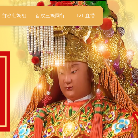
26白沙屯媽祖
首次三媽同行
LIVE直播