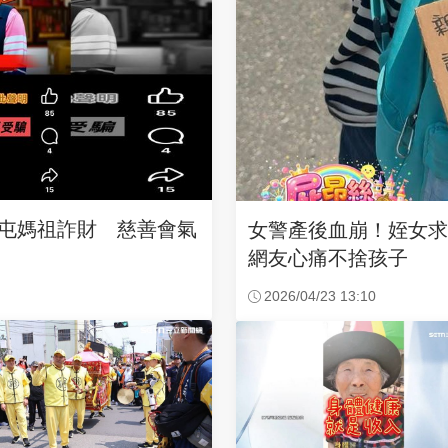
沙屯媽祖詐財 慈善會氣
女警產後血崩！姪女
網友心痛不捨孩子
2026/04/23 13:10