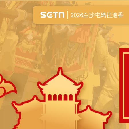
白沙屯媽祖進香全紀錄
2026白沙屯媽祖進香