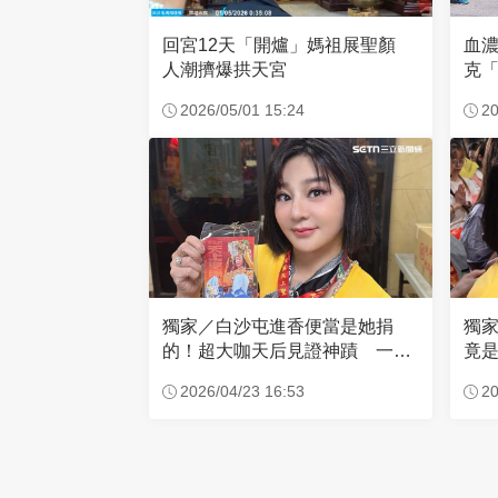
回宮12天「開爐」媽祖展聖顏
血
人潮擠爆拱天宮
克「
因
2026/05/01 15:24
20
獨家／白沙屯進香便當是她捐
獨
的！超大咖天后見證神蹟 一靠
竟是
近媽祖就爆哭
小
2026/04/23 16:53
20