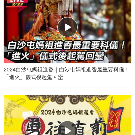
2024白沙屯媽祖進香｜白沙屯媽祖進香最重要科儀！
「進火」儀式後起駕回鑾