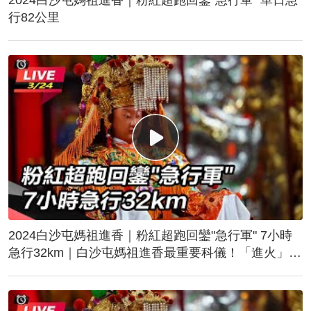
行82公里
2024白沙屯媽祖進香｜粉紅超跑回鑾"急行軍" 7小時
急行32km｜白沙屯媽祖進香最重要科儀！「進火」儀
式後起駕回鑾