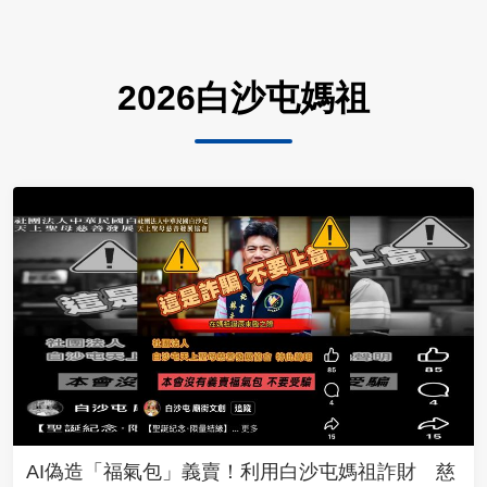
2026白沙屯媽祖
AI偽造「福氣包」義賣！利用白沙屯媽祖詐財 慈