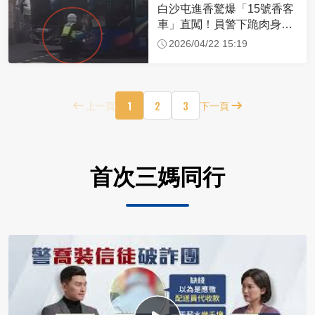
白沙屯進香驚爆「15號香客
車」直闖！員警下跪肉身擋
車：讓行人先過
2026/04/22 15:19
1
2
3
上一頁
下一頁
首次三媽同行