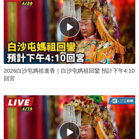
2026白沙屯媽祖進香｜白沙屯媽祖回鑾 預計下午4:10
回宮