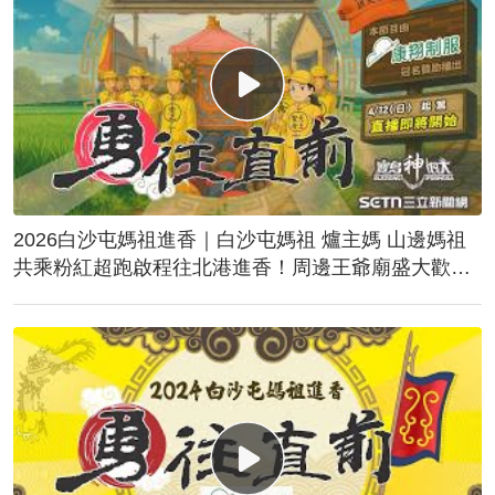
2026白沙屯媽祖進香｜白沙屯媽祖 爐主媽 山邊媽祖
共乘粉紅超跑啟程往北港進香！周邊王爺廟盛大歡
送！