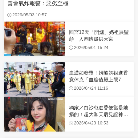
善會氣炸報警：惡劣至極
2026/05/03 10:57
回宮12天「開爐」媽祖展聖
顏 人潮擠爆拱天宮
2026/05/01 15:24
血濃如糖漿！婦隨媽祖進香
竟休克「血糖值飆上限7
倍」 醫曝原因
2026/04/24 11:16
獨家／白沙屯進香便當是她
捐的！超大咖天后見證神
蹟 一靠近媽祖就爆哭
2026/04/23 16:53