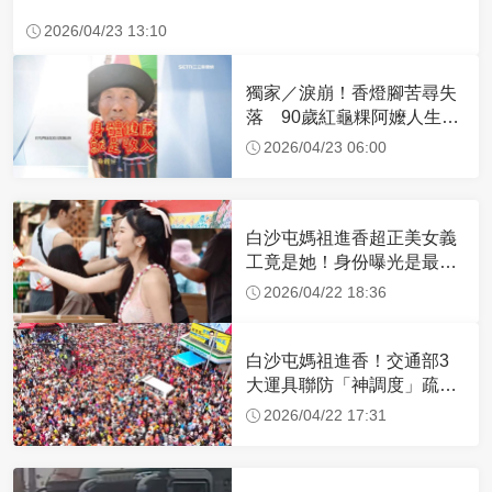
2026/04/23 13:10
獨家／淚崩！香燈腳苦尋失
落 90歲紅龜粿阿嬤人生謝
幕
2026/04/23 06:00
白沙屯媽祖進香超正美女義
工竟是她！身份曝光是最美
禮生 一輩子不結婚
2026/04/22 18:36
白沙屯媽祖進香！交通部3
大運具聯防「神調度」疏運
32.1萬創新高
2026/04/22 17:31