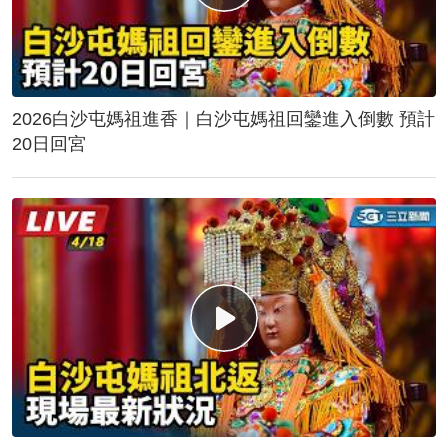
2026白沙屯媽祖進香｜白沙屯媽祖回鑾進入倒數 預計
20日回宮