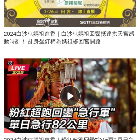
2024白沙屯媽祖進香｜白沙屯媽祖回鑾抵達拱天宮感
動時刻！ 乩身坐釘椅為媽祖婆回宮開路
2024白沙屯媽祖進香｜粉紅超跑回鑾"急行軍" 單日急