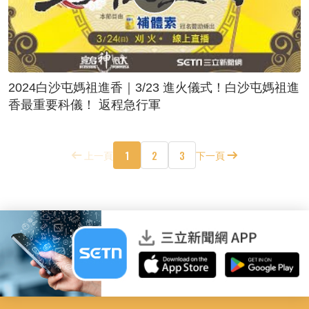
2024白沙屯媽祖進香｜3/23 進火儀式！白沙屯媽祖進
香最重要科儀！ 返程急行軍
1
2
3
上一頁
下一頁