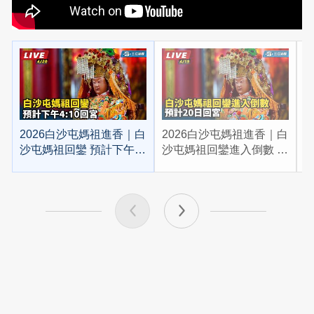
2026白沙屯媽祖進香｜白
2026白沙屯媽祖進香｜白
2
沙屯媽祖回鑾 預計下午
沙屯媽祖回鑾進入倒數 預
4:10回宮
計20日回宮