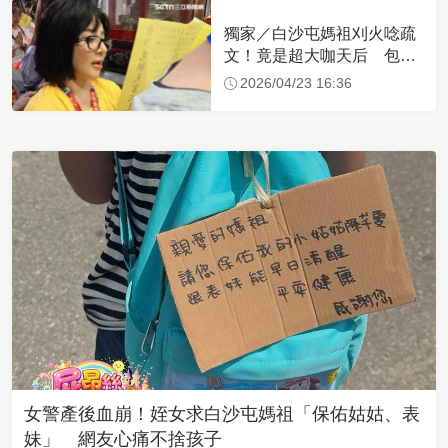
獨家／白沙屯媽祖刈火唸疏
文！竟是超大咖天后 包尿
布忍尿5小時不喊累
2026/04/23 16:36
女警產後血崩！姪女求白沙屯媽祖「保佑姑姑、表
妹」 網友心痛不捨孩子