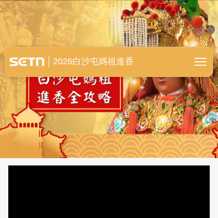
白沙屯媽祖進香全紀錄
2026白沙屯媽祖進香