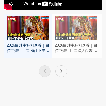
2026白沙屯媽祖進香｜白
2026白沙屯媽祖進香｜白
2
沙屯媽祖回鑾 預計下午
沙屯媽祖回鑾進入倒數 預
4:10回宮
計20日回宮