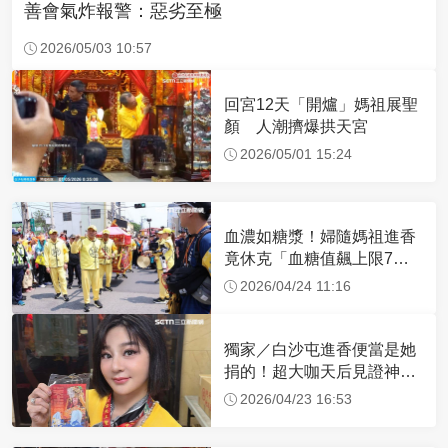
善會氣炸報警：惡劣至極
2026/05/03 10:57
回宮12天「開爐」媽祖展聖
顏 人潮擠爆拱天宮
2026/05/01 15:24
血濃如糖漿！婦隨媽祖進香
竟休克「血糖值飆上限7
倍」 醫曝原因
2026/04/24 11:16
獨家／白沙屯進香便當是她
捐的！超大咖天后見證神
蹟 一靠近媽祖就爆哭
2026/04/23 16:53