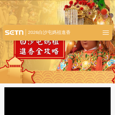
白沙屯媽祖進香全紀錄
2026白沙屯媽祖進香