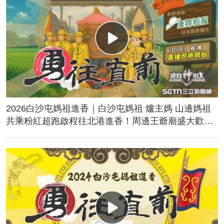
2026白沙屯媽祖進香｜白沙屯媽祖 爐主媽 山邊媽祖
共乘粉紅超跑啟程往北港進香！周邊王爺廟盛大歡
送！