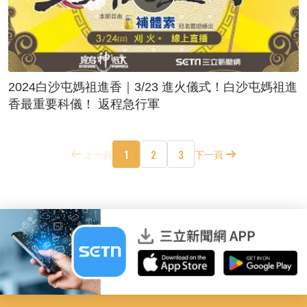
2024白沙屯媽祖進香｜3/23 進火儀式！白沙屯媽祖進
香最重要科儀！ 返程急行軍
1
2
3
上一頁
下一頁