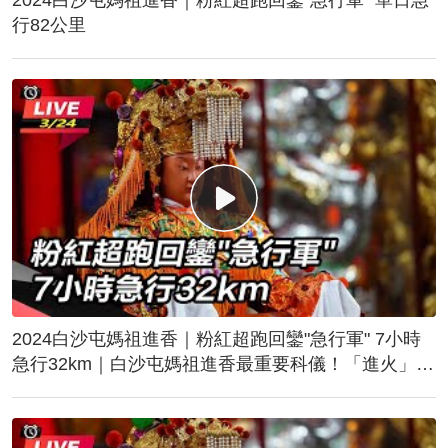
行82公里
2024白沙屯媽祖進香｜粉紅超跑回鑾"急行軍" 7小時
急行32km｜白沙屯媽祖進香最重要科儀！「進火」儀
式後起駕回鑾