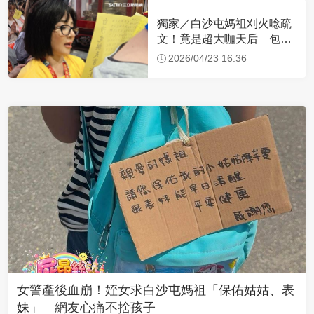
獨家／白沙屯媽祖刈火唸疏
文！竟是超大咖天后 包尿
布忍尿5小時不喊累
2026/04/23 16:36
女警產後血崩！姪女求白沙屯媽祖「保佑姑姑、表
妹」 網友心痛不捨孩子