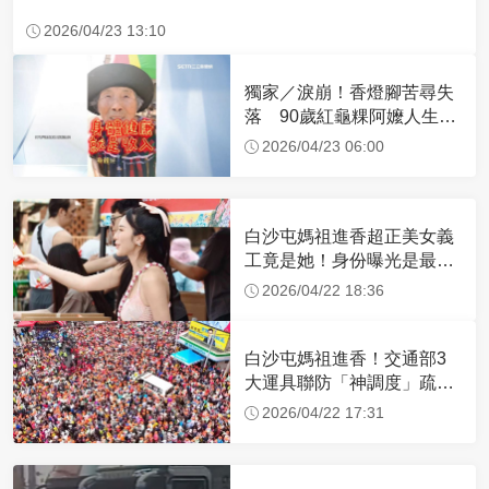
2026/04/23 13:10
獨家／淚崩！香燈腳苦尋失
落 90歲紅龜粿阿嬤人生謝
幕
2026/04/23 06:00
白沙屯媽祖進香超正美女義
工竟是她！身份曝光是最美
禮生 一輩子不結婚
2026/04/22 18:36
白沙屯媽祖進香！交通部3
大運具聯防「神調度」疏運
32.1萬創新高
2026/04/22 17:31