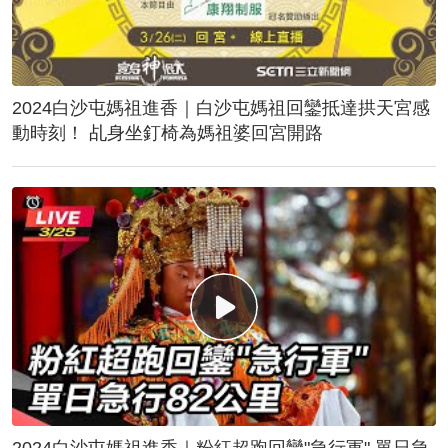
2024白沙屯媽祖進香｜白沙屯媽祖回鑾抵達拱天宮感
動時刻！ 乩身坐釘椅為媽祖婆回宮開路
2024白沙屯媽祖進香｜粉紅超跑回鑾"急行軍" 單日急