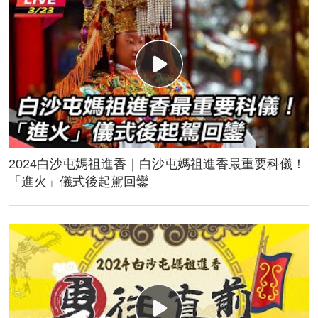
2024白沙屯媽祖進香｜白沙屯媽祖進香最重要科儀！
「進火」儀式後起駕回鑾