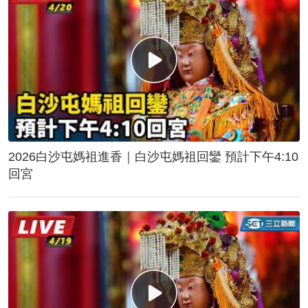
2026白沙屯媽祖進香｜白沙屯媽祖回鑾 預計下午4:10
回宮