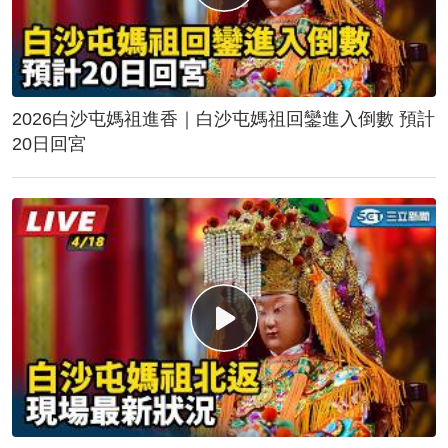
2026白沙屯媽祖進香｜白沙屯媽祖回鑾進入倒數 預計
20日回宮