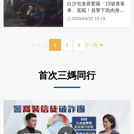
白沙屯進香驚爆「15號香客
車」直闖！員警下跪肉身擋
車：讓行人先過
2026/04/22 15:19
1
2
3
上一頁
下一頁
首次三媽同行