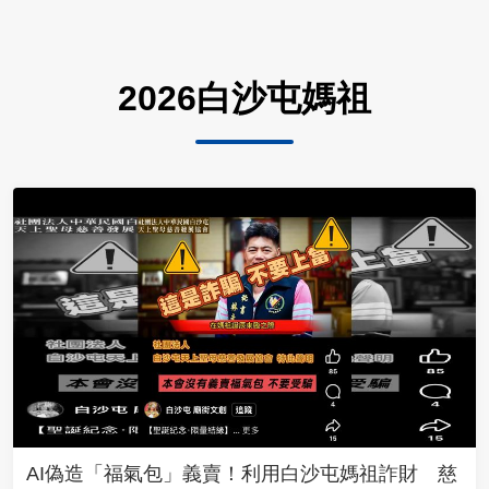
2026白沙屯媽祖
AI偽造「福氣包」義賣！利用白沙屯媽祖詐財 慈